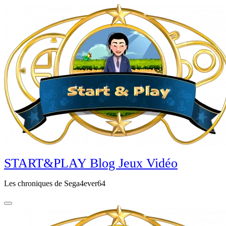
Aller
au
contenu
principal
START&PLAY Blog Jeux Vidéo
Les chroniques de Sega4ever64