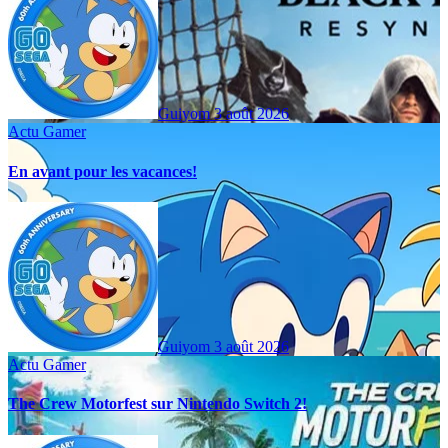
Guiyom
3 août 2026
Actu Gamer
En avant pour les vacances!
Guiyom
3 août 2026
Actu Gamer
The Crew Motorfest sur Nintendo Switch 2!