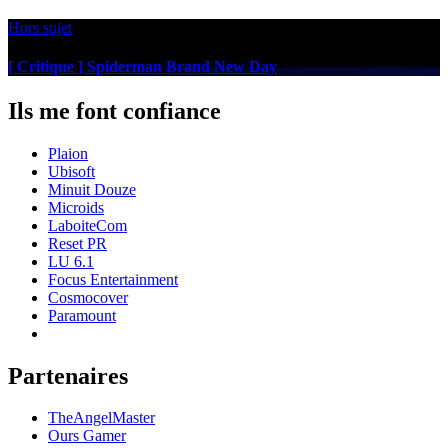
Hors sujet
[ Critique ] Spiderman Brand New Day
Ils me font confiance
Plaion
Ubisoft
Minuit Douze
Microids
LaboiteCom
Reset PR
LU 6.1
Focus Entertainment
Cosmocover
Paramount
Partenaires
TheAngelMaster
Ours Gamer