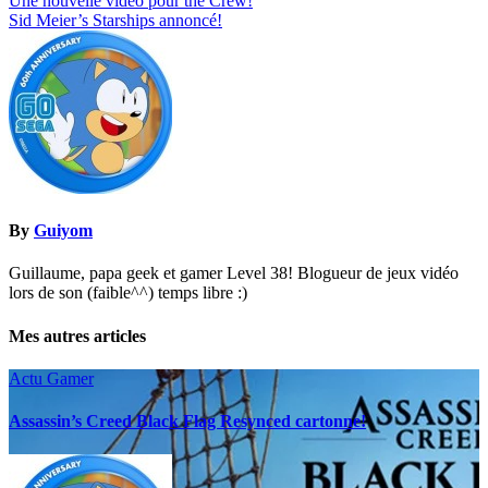
Navigation
Une nouvelle vidéo pour the Crew!
Sid Meier’s Starships annoncé!
de
l’article
By
Guiyom
Guillaume, papa geek et gamer Level 38! Blogueur de jeux vidéo
lors de son (faible^^) temps libre :)
Mes autres articles
Actu Gamer
Assassin’s Creed Black Flag Resynced cartonne!