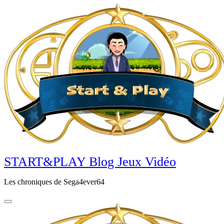
Aller
au
contenu
principal
START&PLAY Blog Jeux Vidéo
Les chroniques de Sega4ever64