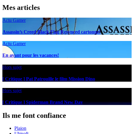
Mes articles
Actu Gamer
Assassin’s Creed Black Flag Resynced cartonne!
Actu Gamer
En avant pour les vacances!
Hors sujet
[ Critique ] Pat Patrouille le film Mission Dino
Hors sujet
[ Critique ] Spiderman Brand New Day
Ils me font confiance
Plaion
Ubisoft