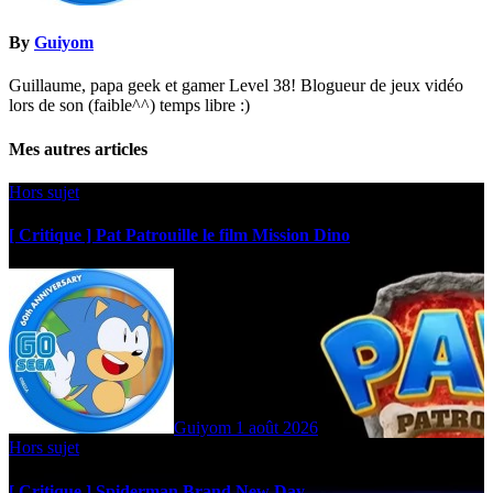
By
Guiyom
Guillaume, papa geek et gamer Level 38! Blogueur de jeux vidéo
lors de son (faible^^) temps libre :)
Mes autres articles
Hors sujet
[ Critique ] Pat Patrouille le film Mission Dino
Guiyom
1 août 2026
Hors sujet
[ Critique ] Spiderman Brand New Day