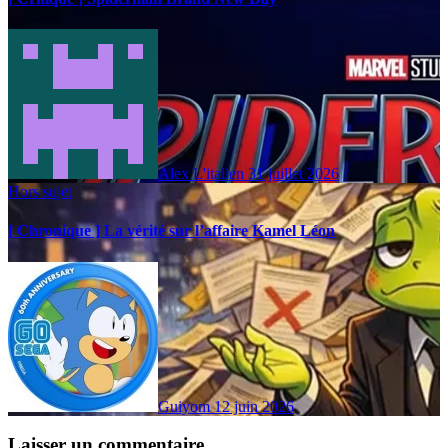
Alex L'italien
31 juillet 2026
Hors sujet
[ Chronique ] La vérité sur l’affaire Kamel Léon
Guiyom
12 juin 2026
Laisser un commentaire