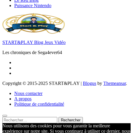
Le Red Blog
Puissance Nintendo
START&PLAY Blog Jeux Vidéo
Les chroniques de Sega4ever64
Copyright © 2015-2025 START&PLAY
|
Blogus
by
Themeansar
.
Nous contacter
A propos
Politique de confidentialité
Rechercher :
Nous utilisons des cookies pour vous garantir la meilleure
expérience sur notre site. Si vous continuez à utiliser ce dernier, nous