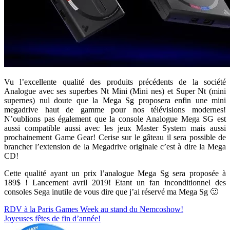
Vu l’excellente qualité des produits précédents de la société
Analogue avec ses superbes Nt Mini (Mini nes) et Super Nt (mini
supernes) nul doute que la Mega Sg proposera enfin une mini
megadrive haut de gamme pour nos télévisions modernes!
N’oublions pas également que la console Analogue Mega SG est
aussi compatible aussi avec les jeux Master System mais aussi
prochainement Game Gear! Cerise sur le gâteau il sera possible de
brancher l’extension de la Megadrive originale c’est à dire la Mega
CD!
Cette qualité ayant un prix l’analogue Mega Sg sera proposée à
189$ ! Lancement avril 2019! Etant un fan inconditionnel des
consoles Sega inutile de vous dire que j’ai réservé ma Mega Sg 🙂
Navigation
RDV à la Paris Games Week au stand du Nemcoshow!
Joyeuses fêtes de fin d’année!
de