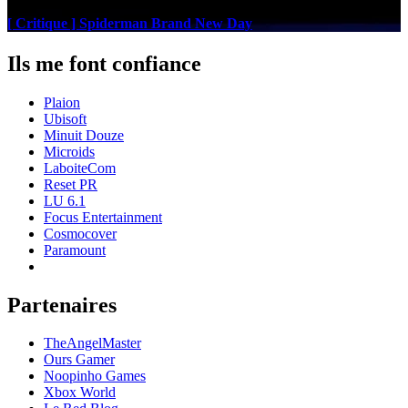
[ Critique ] Spiderman Brand New Day
Ils me font confiance
Plaion
Ubisoft
Minuit Douze
Microids
LaboiteCom
Reset PR
LU 6.1
Focus Entertainment
Cosmocover
Paramount
Partenaires
TheAngelMaster
Ours Gamer
Noopinho Games
Xbox World