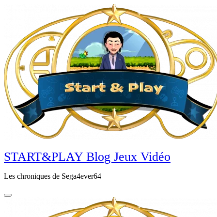
Aller
au
contenu
principal
START&PLAY Blog Jeux Vidéo
Les chroniques de Sega4ever64