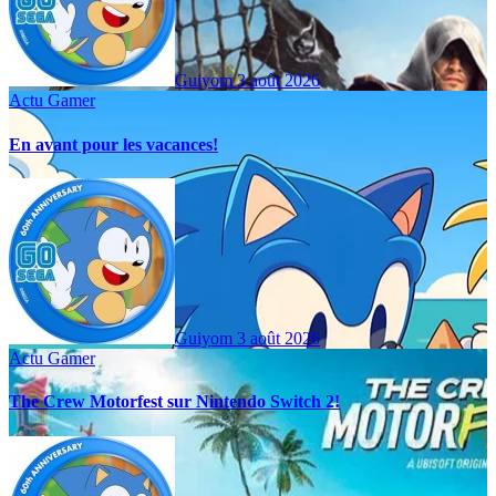
Guiyom
3 août 2026
Actu Gamer
En avant pour les vacances!
Guiyom
3 août 2026
Actu Gamer
The Crew Motorfest sur Nintendo Switch 2!