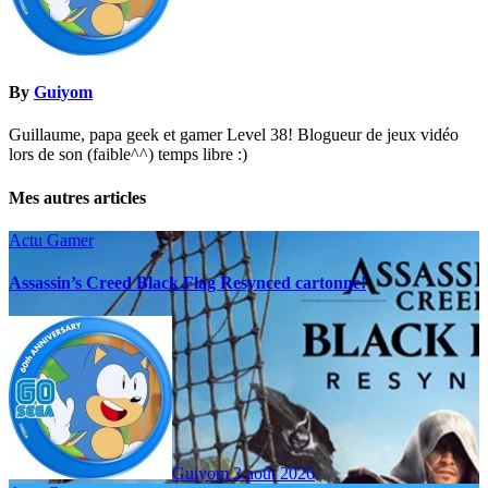
By
Guiyom
Guillaume, papa geek et gamer Level 38! Blogueur de jeux vidéo
lors de son (faible^^) temps libre :)
Mes autres articles
Actu Gamer
Assassin’s Creed Black Flag Resynced cartonne!
Guiyom
3 août 2026