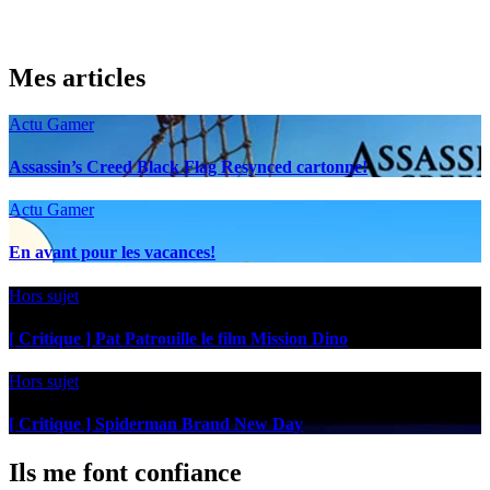
Mes articles
Actu Gamer
Assassin’s Creed Black Flag Resynced cartonne!
Actu Gamer
En avant pour les vacances!
Hors sujet
[ Critique ] Pat Patrouille le film Mission Dino
Hors sujet
[ Critique ] Spiderman Brand New Day
Ils me font confiance