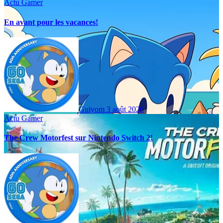
Actu Gamer
En avant pour les vacances!
Guiyom
3 août 2026
Actu Gamer
The Crew Motorfest sur Nintendo Switch 2!