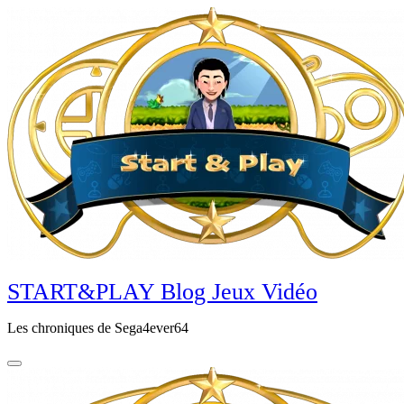
Aller
au
contenu
principal
START&PLAY Blog Jeux Vidéo
Les chroniques de Sega4ever64