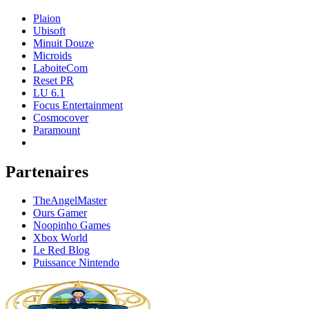
Plaion
Ubisoft
Minuit Douze
Microids
LaboiteCom
Reset PR
LU 6.1
Focus Entertainment
Cosmocover
Paramount
Partenaires
TheAngelMaster
Ours Gamer
Noopinho Games
Xbox World
Le Red Blog
Puissance Nintendo