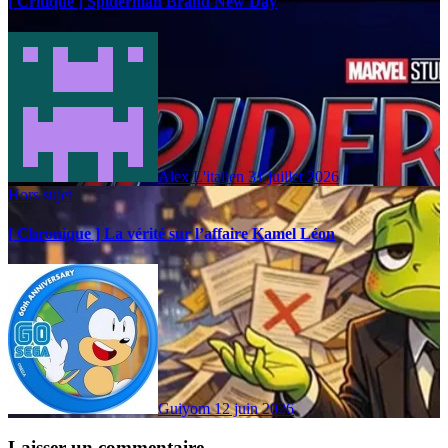
[ Critique ] Spiderman Brand New Day
Alex L'italien
31 juillet 2026
Hors sujet
[ Chronique ] La vérité sur l’affaire Kamel Léon
Guiyom
12 juin 2026
Laisser un commentaire