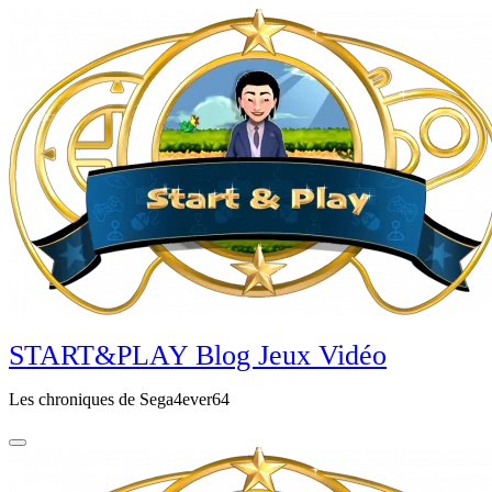
Aller
au
contenu
principal
START&PLAY Blog Jeux Vidéo
Les chroniques de Sega4ever64