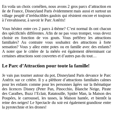
En voila un choix cornélien, nous avons 2 gros parcs d’attraction en
ile de France, Disneyland Paris évidemment mais aussi et surtout un
village peuplé d’irréductibles gaulois qui résistent encore et toujours
à l’envahisseur, à savoir le Parc Astérix!
Vous hésitez entre ces 2 parcs à thème? C’est normal ils ont chacun
des spécificités différentes. Afin de ne pas vous tromper, vous devez
choisir en fonction de vos gouts. Vous préférez les attractions
familiales? Au contraire vous souhaitez des attractions à forte
sensation? Vous y allez entre potes ou en famille avec des enfants?
A noter que le critère de la météo est également déterminant car
certaines attractions sont couvertes et d’autres pas du tout…
Le Parc d’Attraction pour toute la famille!
Je vais pas tourner autour du pot, Disneyland Paris devance le Parc
Astérix sur ce critère. Il y a pléthore d’attractions familiales calmes
pour les enfants comme pour les personnes âgées sur la thématique
des licences Disney (Peter Pan, Pinocchio, Blanche Neige, Pirate
des Caraïbes, Buzz l’Eclair, Ratatouille, Spider Man, la Maison des
Poupées, le carroussel, les tasses, la Maison hantée, et bientôt la
reine des neiges! Le Spectacle du soir est également grandiose entre
la pyrotechnie et les drones!