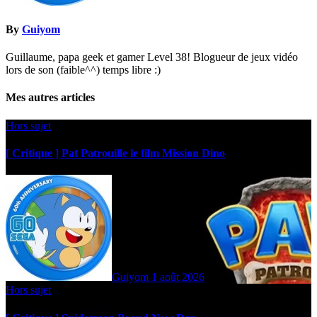
By
Guiyom
Guillaume, papa geek et gamer Level 38! Blogueur de jeux vidéo
lors de son (faible^^) temps libre :)
Mes autres articles
Hors sujet
[ Critique ] Pat Patrouille le film Mission Dino
Guiyom
1 août 2026
Hors sujet