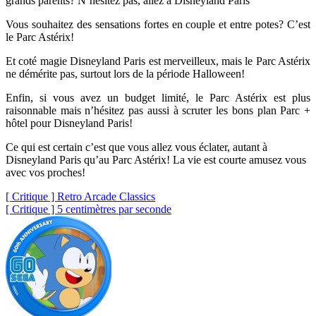
grands parents? N’hésitez pas, allez à Disneyland Paris
Vous souhaitez des sensations fortes en couple et entre potes? C’est
le Parc Astérix!
Et coté magie Disneyland Paris est merveilleux, mais le Parc Astérix
ne démérite pas, surtout lors de la période Halloween!
Enfin, si vous avez un budget limité, le Parc Astérix est plus
raisonnable mais n’hésitez pas aussi à scruter les bons plan Parc +
hôtel pour Disneyland Paris!
Ce qui est certain c’est que vous allez vous éclater, autant à
Disneyland Paris qu’au Parc Astérix! La vie est courte amusez vous
avec vos proches!
Navigation
[ Critique ] Retro Arcade Classics
[ Critique ] 5 centimètres par seconde
de
l’article