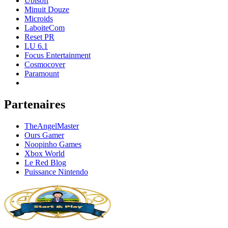
Ubisoft
Minuit Douze
Microids
LaboiteCom
Reset PR
LU 6.1
Focus Entertainment
Cosmocover
Paramount
Partenaires
TheAngelMaster
Ours Gamer
Noopinho Games
Xbox World
Le Red Blog
Puissance Nintendo