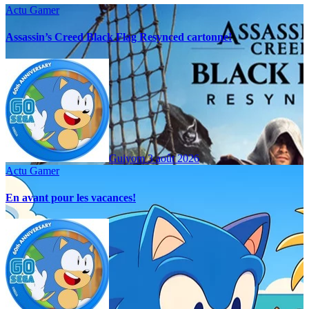
Actu Gamer
Assassin’s Creed Black Flag Resynced cartonne!
Guiyom
3 août 2026
Actu Gamer
En avant pour les vacances!