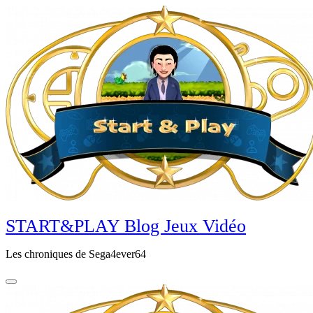
Aller
au
contenu
principal
START&PLAY Blog Jeux Vidéo
Les chroniques de Sega4ever64