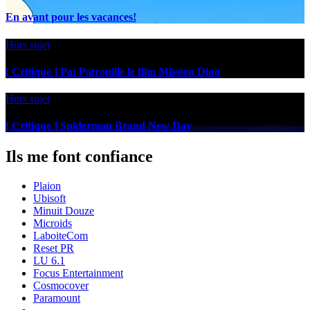
En avant pour les vacances!
Hors sujet
[ Critique ] Pat Patrouille le film Mission Dino
Hors sujet
[ Critique ] Spiderman Brand New Day
Ils me font confiance
Plaion
Ubisoft
Minuit Douze
Microids
LaboiteCom
Reset PR
LU 6.1
Focus Entertainment
Cosmocover
Paramount