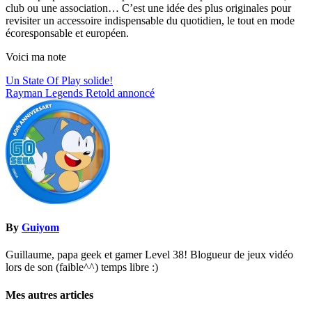
club ou une association… C’est une idée des plus originales pour
revisiter un accessoire indispensable du quotidien, le tout en mode
écoresponsable et européen.
Voici ma note
Navigation
Un State Of Play solide!
Rayman Legends Retold annoncé
de
l’article
By
Guiyom
Guillaume, papa geek et gamer Level 38! Blogueur de jeux vidéo
lors de son (faible^^) temps libre :)
Mes autres articles