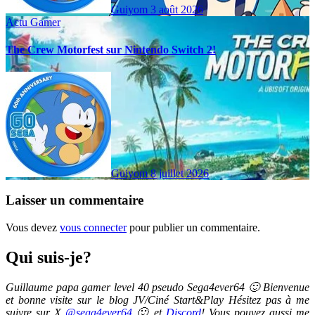
Guiyom
3 août 2026
Actu Gamer
The Crew Motorfest sur Nintendo Switch 2!
Guiyom
8 juillet 2026
Laisser un commentaire
Vous devez
vous connecter
pour publier un commentaire.
Qui suis-je?
Guillaume papa gamer level 40 pseudo Sega4ever64 🙂 Bienvenue
et bonne visite sur le blog JV/Ciné Start&Play Hésitez pas à me
suivre sur X
@sega4ever64
🙂 et
Discord
! Vous pouvez aussi me