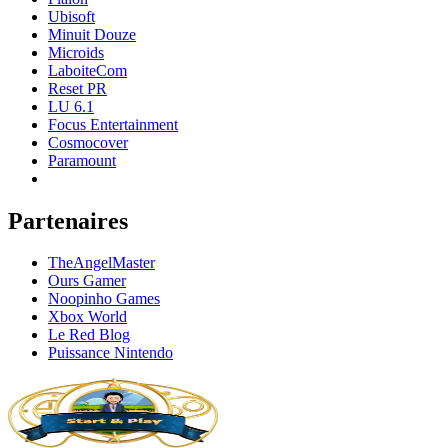
Ubisoft
Minuit Douze
Microids
LaboiteCom
Reset PR
LU 6.1
Focus Entertainment
Cosmocover
Paramount
Partenaires
TheAngelMaster
Ours Gamer
Noopinho Games
Xbox World
Le Red Blog
Puissance Nintendo