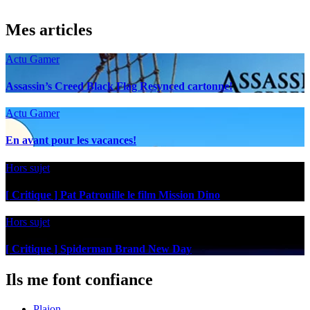
Mes articles
Actu Gamer
Assassin’s Creed Black Flag Resynced cartonne!
Actu Gamer
En avant pour les vacances!
Hors sujet
[ Critique ] Pat Patrouille le film Mission Dino
Hors sujet
[ Critique ] Spiderman Brand New Day
Ils me font confiance
Plaion