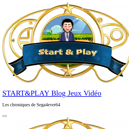
Aller
au
contenu
principal
START&PLAY Blog Jeux Vidéo
Les chroniques de Sega4ever64