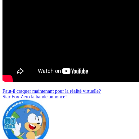
Navigation
Faut-il craquer maintenant pour la réalité virtuelle?
Star Fox Zero la bande annonce!
de
l’article