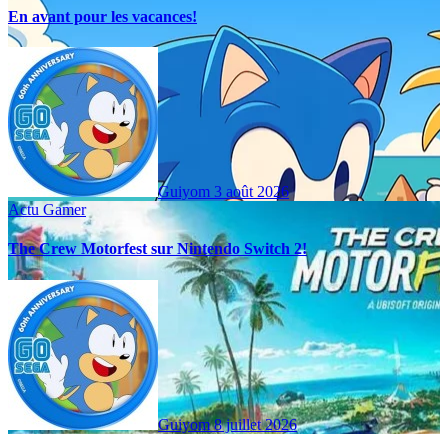
En avant pour les vacances!
Guiyom
3 août 2026
Actu Gamer
The Crew Motorfest sur Nintendo Switch 2!
Guiyom
8 juillet 2026