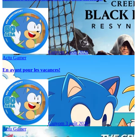
Guiyom
3 août 2026
Actu Gamer
En avant pour les vacances!
Guiyom
3 août 2026
Actu Gamer