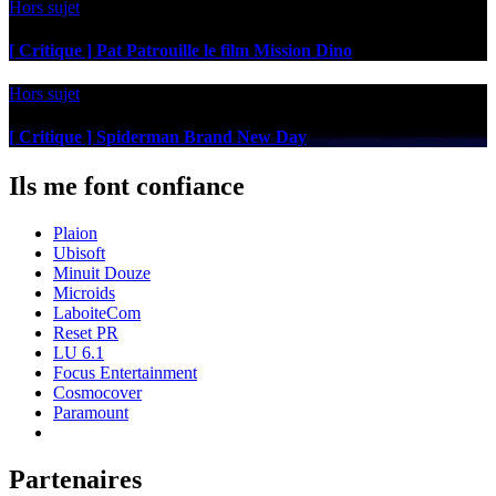
Hors sujet
[ Critique ] Pat Patrouille le film Mission Dino
Hors sujet
[ Critique ] Spiderman Brand New Day
Ils me font confiance
Plaion
Ubisoft
Minuit Douze
Microids
LaboiteCom
Reset PR
LU 6.1
Focus Entertainment
Cosmocover
Paramount
Partenaires