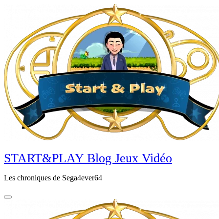
Aller
au
contenu
principal
START&PLAY Blog Jeux Vidéo
Les chroniques de Sega4ever64