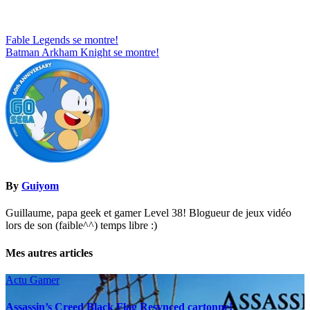
Navigation
Fable Legends se montre!
Batman Arkham Knight se montre!
de
l’article
By
Guiyom
Guillaume, papa geek et gamer Level 38! Blogueur de jeux vidéo
lors de son (faible^^) temps libre :)
Mes autres articles
Actu Gamer
Assassin’s Creed Black Flag Resynced cartonne!