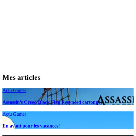
Mes articles
Actu Gamer
Assassin’s Creed Black Flag Resynced cartonne!
Actu Gamer
En avant pour les vacances!