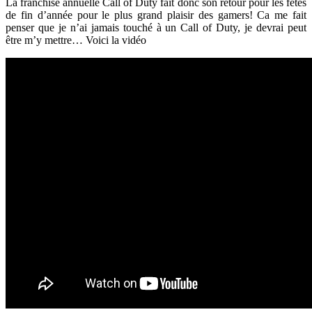
La franchise annuelle Call of Duty fait donc son retour pour les fêtes
de fin d’année pour le plus grand plaisir des gamers! Ca me fait
penser que je n’ai jamais touché à un Call of Duty, je devrai peut
être m’y mettre… Voici la vidéo