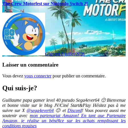
The Crew Motorfest sur Nintendo Switch 2!
Guiyom
8 juillet 2026
Laisser un commentaire
Vous devez
vous connecter
pour publier un commentaire.
Qui suis-je?
Guillaume papa gamer level 40 pseudo Sega4ever64 🙂 Bienvenue
et bonne visite sur le blog JV/Ciné Start&Play Hésitez pas à me
suivre sur X
@sega4ever64
🙂 et
Discord
! Vous pouvez aussi me
soutenir avec
mon partenariat Amazon! En tant que Partenaire
Amazon, je réalise un bénéfice sur les achats remplissant les
conditions requises