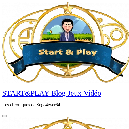
Aller
au
contenu
principal
START&PLAY Blog Jeux Vidéo
Les chroniques de Sega4ever64