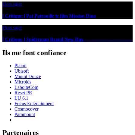
Hors sujet
[ Critique ] Pat Patrouille le film Mission Dino
Hors sujet
[ Critique ] Spiderman Brand New Day
Ils me font confiance
Plaion
Ubisoft
Minuit Douze
Microids
LaboiteCom
Reset PR
LU 6.1
Focus Entertainment
Cosmocover
Paramount
Partenaires