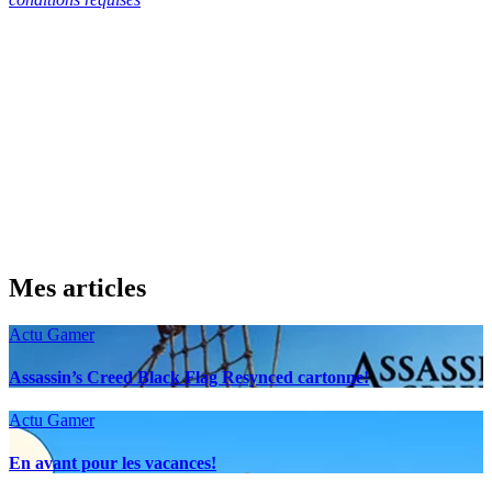
Mes articles
Actu Gamer
Assassin’s Creed Black Flag Resynced cartonne!
Actu Gamer
En avant pour les vacances!