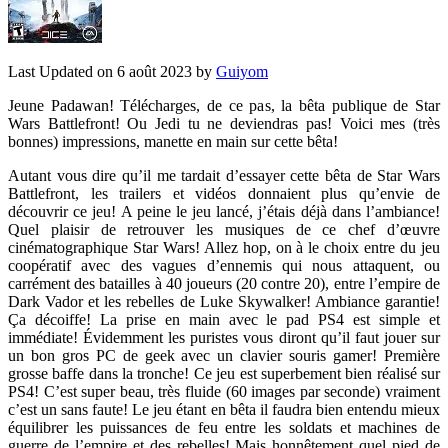
Last Updated on 6 août 2023 by
Guiyom
Jeune Padawan! Télécharges, de ce pas, la bêta publique de Star
Wars Battlefront! Ou Jedi tu ne deviendras pas! Voici mes (très
bonnes) impressions, manette en main sur cette bêta!
Autant vous dire qu’il me tardait d’essayer cette bêta de Star Wars
Battlefront, les trailers et vidéos donnaient plus qu’envie de
découvrir ce jeu! A peine le jeu lancé, j’étais déjà dans l’ambiance!
Quel plaisir de retrouver les musiques de ce chef d’œuvre
cinématographique Star Wars! Allez hop, on à le choix entre du jeu
coopératif avec des vagues d’ennemis qui nous attaquent, ou
carrément des batailles à 40 joueurs (20 contre 20), entre l’empire de
Dark Vador et les rebelles de Luke Skywalker! Ambiance garantie!
Ça décoiffe! La prise en main avec le pad PS4 est simple et
immédiate! Évidemment les puristes vous diront qu’il faut jouer sur
un bon gros PC de geek avec un clavier souris gamer! Première
grosse baffe dans la tronche! Ce jeu est superbement bien réalisé sur
PS4! C’est super beau, très fluide (60 images par seconde) vraiment
c’est un sans faute! Le jeu étant en bêta il faudra bien entendu mieux
équilibrer les puissances de feu entre les soldats et machines de
guerre de l’empire et des rebelles! Mais honnêtement quel pied de