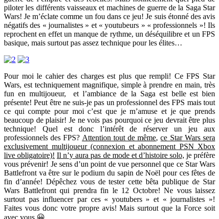
piloter les différents vaisseaux et machines de guerre de la Saga Star
Wars! Je m’éclate comme un fou dans ce jeu! Je suis étonné des avis
négatifs des « journalistes » et « youtubeurs » « professionnels »! Ils
reprochent en effet un manque de rythme, un déséquilibre et un FPS
basique, mais surtout pas assez technique pour les élites…
Pour moi le cahier des charges est plus que rempli! Ce FPS Star
Wars, est techniquement magnifique, simple à prendre en main, très
fun en multijoueur, et l’ambiance de la Saga est belle est bien
présente! Peut être ne suis-je pas un professionnel des FPS mais tout
ce qui compte pour moi c’est que je m’amuse et je que prends
beaucoup de plaisir! Je ne vois pas pourquoi ce jeu devrait être plus
technique! Quel est donc l’intérêt de réserver un jeu aux
professionnels des FPS?
Attention tout de même
,
ce Star Wars sera
exclusivement multijoueur (connexion et abonnement PSN Xbox
live obligatoire)!
Il n’y aura pas de mode et d’histoire solo,
je préfère
vous prévenir! Je sens d’un point de vue personnel que ce Star Wars
Battlefront va être sur le podium du sapin de Noël pour ces fêtes de
fin d’année! Dépêchez vous de tester cette bêta publique de Star
Wars Battlefront qui prendra fin le 12 Octobre! Ne vous laissez
surtout pas influencer par ces « youtubers » et « journalistes »!
Faites vous donc votre propre avis! Mais surtout que la Force soit
avec vous 😀