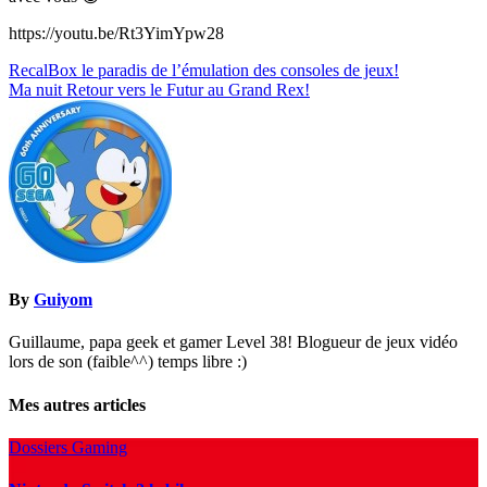
https://youtu.be/Rt3YimYpw28
Navigation
RecalBox le paradis de l’émulation des consoles de jeux!
Ma nuit Retour vers le Futur au Grand Rex!
de
l’article
By
Guiyom
Guillaume, papa geek et gamer Level 38! Blogueur de jeux vidéo
lors de son (faible^^) temps libre :)
Mes autres articles
Dossiers Gaming