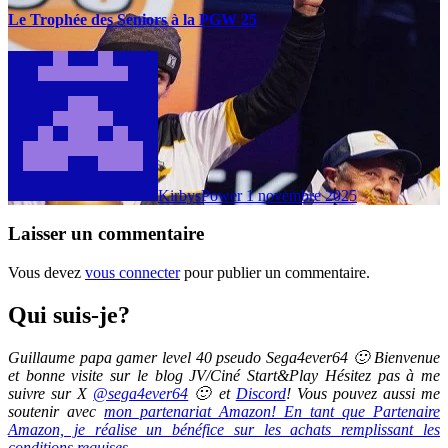
Le Trophée des Seniors à la PGW 25
KirbysPower
1 novembre 2025
Laisser un commentaire
Vous devez
vous connecter
pour publier un commentaire.
Qui suis-je?
Guillaume papa gamer level 40 pseudo Sega4ever64 🙂 Bienvenue
et bonne visite sur le blog JV/Ciné Start&Play Hésitez pas à me
suivre sur X
@sega4ever64
🙂 et
Discord
! Vous pouvez aussi me
soutenir avec
mon partenariat Amazon! En tant que Partenaire
Amazon, je réalise un bénéfice sur les achats remplissant les
conditions requises