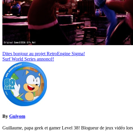
Navigation
Dites bonjour au projet RetroEngine Sigma!
Surf World Series annoncé!
de
l’article
By
Guiyom
Guillaume, papa geek et gamer Level 38! Blogueur de jeux vidéo lors d