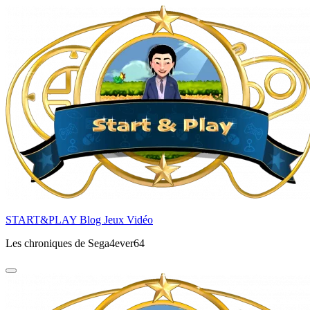
Aller
au
contenu
principal
START&PLAY Blog Jeux Vidéo
Les chroniques de Sega4ever64