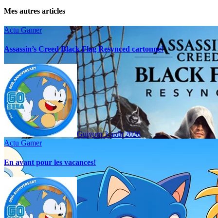
Mes autres articles
Actu Gamer
Assassin’s Creed Black Flag Resynced cartonne!
Guiyom
3 août 2026
Actu Gamer
En avant pour les vacances!