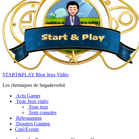
START&PLAY Blog Jeux Vidéo
Les chroniques de Sega4ever64
Actu Gamer
Tests Jeux vidéo
Tests jeux
Tests consoles
Rétrogaming
Dossiers Gaming
Ciné/Events