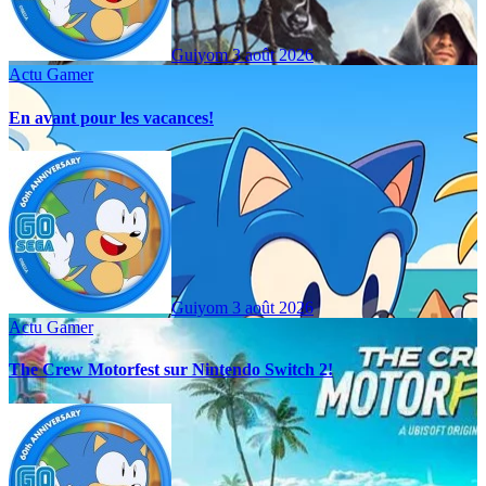
Guiyom
3 août 2026
Actu Gamer
En avant pour les vacances!
Guiyom
3 août 2026
Actu Gamer
The Crew Motorfest sur Nintendo Switch 2!