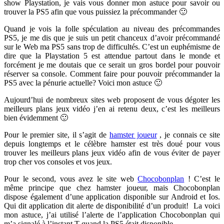
show Playstation, je vais vous donner mon astuce pour savoir ou
trouver la PS5 afin que vous puissiez la précommander 🙂
Quand je vois la folle spéculation au niveau des précommandes
PS5, je me dis que je suis un petit chanceux d’avoir précommandé
sur le Web ma PS5 sans trop de difficultés. C’est un euphémisme de
dire que la Playstation 5 est attendue partout dans le monde et
forcément je me doutais que ce serait un gros bordel pour pouvoir
réserver sa console. Comment faire pour pouvoir précommander la
PS5 avec la pénurie actuelle? Voici mon astuce 🙂
Aujourd’hui de nombreux sites web proposent de vous dégoter les
meilleurs plans jeux vidéo j’en ai retenu deux, c’est les meilleurs
bien évidemment 🙂
Pour le premier site, il s’agit de
hamster joueur
, je connais ce site
depuis longtemps et le célèbre hamster est très doué pour vous
trouver les meilleurs plans jeux vidéo afin de vous éviter de payer
trop cher vos consoles et vos jeux.
Pour le second, vous avez le site web
Chocobonplan
! C’est le
même principe que chez hamster joueur, mais Chocobonplan
dispose également d’une application disponible sur Android et Ios.
Qui dit application dit alerte de disponibilité d’un produit! La voici
mon astuce, j’ai utilisé l’alerte de l’application Chocobonplan qui
m’a signalé à l’instant T quand la PS5 était disponible.