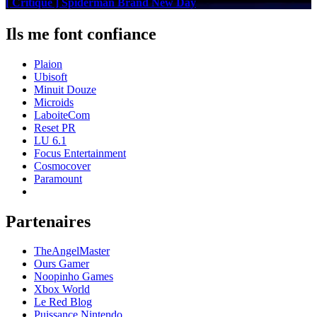
[ Critique ] Spiderman Brand New Day
Ils me font confiance
Plaion
Ubisoft
Minuit Douze
Microids
LaboiteCom
Reset PR
LU 6.1
Focus Entertainment
Cosmocover
Paramount
Partenaires
TheAngelMaster
Ours Gamer
Noopinho Games
Xbox World
Le Red Blog
Puissance Nintendo