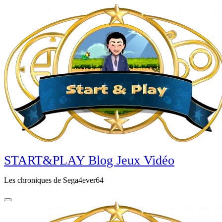
Aller
au
contenu
principal
START&PLAY Blog Jeux Vidéo
Les chroniques de Sega4ever64