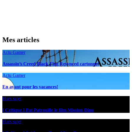
Mes articles
Actu Gamer
Assassin’s Creed Black Flag Resynced cartonne!
Actu Gamer
En avant pour les vacances!
Hors sujet
[ Critique ] Pat Patrouille le film Mission Dino
Hors sujet