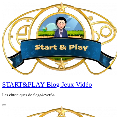
Aller
au
contenu
principal
START&PLAY Blog Jeux Vidéo
Les chroniques de Sega4ever64