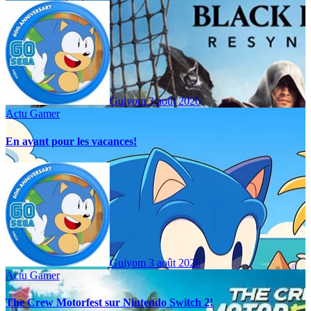
Guiyom
3 août 2026
Actu Gamer
En avant pour les vacances!
Guiyom
3 août 2026
Actu Gamer
The Crew Motorfest sur Nintendo Switch 2!