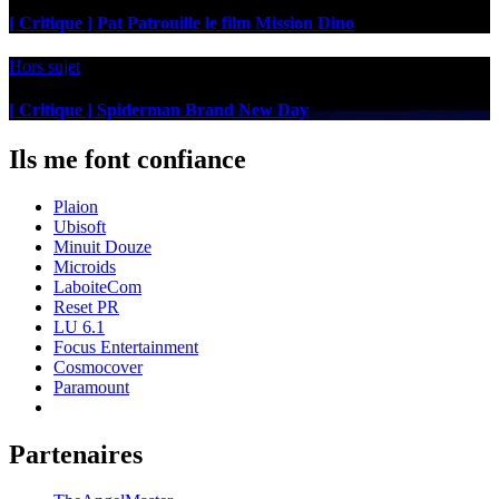
[ Critique ] Pat Patrouille le film Mission Dino
Hors sujet
[ Critique ] Spiderman Brand New Day
Ils me font confiance
Plaion
Ubisoft
Minuit Douze
Microids
LaboiteCom
Reset PR
LU 6.1
Focus Entertainment
Cosmocover
Paramount
Partenaires