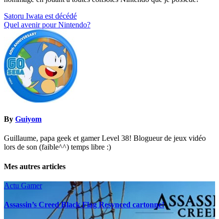
Navigation
Satoru Iwata est décédé
Quel avenir pour Nintendo?
de
l’article
By
Guiyom
Guillaume, papa geek et gamer Level 38! Blogueur de jeux vidéo
lors de son (faible^^) temps libre :)
Mes autres articles
Actu Gamer
Assassin’s Creed Black Flag Resynced cartonne!