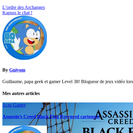
Navigation
L’ordre des Archanges
Kapuss le chat !
de
l’article
By
Guiyom
Guillaume, papa geek et gamer Level 38! Blogueur de jeux vidéo lors d
Mes autres articles
Actu Gamer
Assassin’s Creed Black Flag Resynced cartonne!