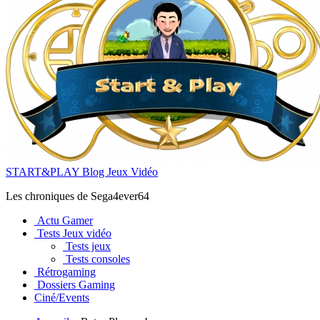
START&PLAY Blog Jeux Vidéo
Les chroniques de Sega4ever64
Actu Gamer
Tests Jeux vidéo
Tests jeux
Tests consoles
Rétrogaming
Dossiers Gaming
Ciné/Events