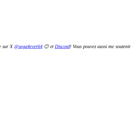
re sur X
@sega4ever64
🙂 et
Discord
! Vous pouvez aussi me soutenir