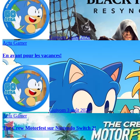
Guiyom
3 août 2026
Actu Gamer
En avant pour les vacances!
Guiyom
3 août 2026
Actu Gamer
The Crew Motorfest sur Nintendo Switch 2!