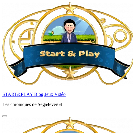
Aller
au
contenu
principal
START&PLAY Blog Jeux Vidéo
Les chroniques de Sega4ever64