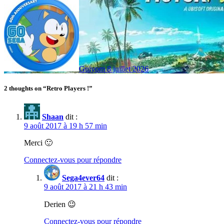
Guiyom
8 juillet 2026
2 thoughts on “Retro Players !”
Shaan
dit :
9 août 2017 à 19 h 57 min
Merci 🙂
Connectez-vous pour répondre
Sega4ever64
dit :
9 août 2017 à 21 h 43 min
Derien 😉
Connectez-vous pour répondre