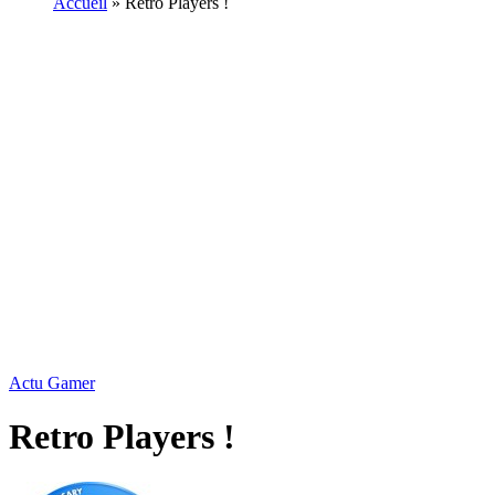
Accueil
»
Retro Players !
Actu Gamer
Retro Players !