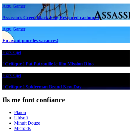
Actu Gamer
Assassin’s Creed Black Flag Resynced cartonne!
Actu Gamer
En avant pour les vacances!
Hors sujet
[ Critique ] Pat Patrouille le film Mission Dino
Hors sujet
[ Critique ] Spiderman Brand New Day
Ils me font confiance
Plaion
Ubisoft
Minuit Douze
Microids