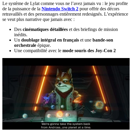
Le système de Lylat comme vous ne l’avez jamais vu : le jeu profite
de la puissance de la
Nintendo Switch 2
pour offrir des décors
retravaillés et des personnages entièrement redesignés. L’expérience
se veut plus narrative que jamais avec :
Des
cinématiques détaillées
et des briefings de mission
inédits.
Un
doublage intégral en français
et une
bande-son
orchestrale
épique.
Une compatibilité avec le
mode souris des Joy-Con 2