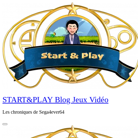
Aller
au
contenu
principal
START&PLAY Blog Jeux Vidéo
Les chroniques de Sega4ever64