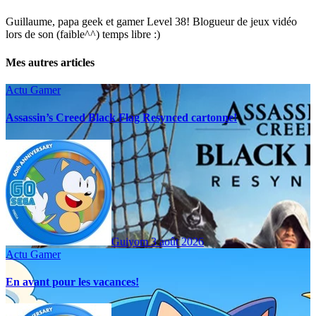
Guillaume, papa geek et gamer Level 38! Blogueur de jeux vidéo
lors de son (faible^^) temps libre :)
Mes autres articles
Actu Gamer
Assassin’s Creed Black Flag Resynced cartonne!
Guiyom
3 août 2026
Actu Gamer
En avant pour les vacances!