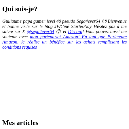
Qui suis-je?
Guillaume papa gamer level 40 pseudo Sega4ever64 🙂 Bienvenue
et bonne visite sur le blog JV/Ciné Start&Play Hésitez pas à me
suivre sur X
@sega4ever64
🙂 et
Discord
! Vous pouvez aussi me
soutenir avec
mon partenariat Amazon! En tant que Partenaire
Amazon, je réalise un bénéfice sur les achats remplissant les
conditions requises
Mes articles