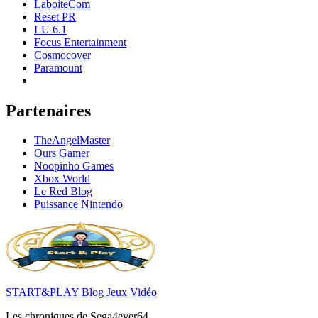
LaboiteCom
Reset PR
LU 6.1
Focus Entertainment
Cosmocover
Paramount
Partenaires
TheAngelMaster
Ours Gamer
Noopinho Games
Xbox World
Le Red Blog
Puissance Nintendo
START&PLAY Blog Jeux Vidéo
Les chroniques de Sega4ever64