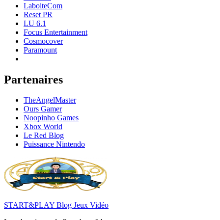
LaboiteCom
Reset PR
LU 6.1
Focus Entertainment
Cosmocover
Paramount
Partenaires
TheAngelMaster
Ours Gamer
Noopinho Games
Xbox World
Le Red Blog
Puissance Nintendo
START&PLAY Blog Jeux Vidéo