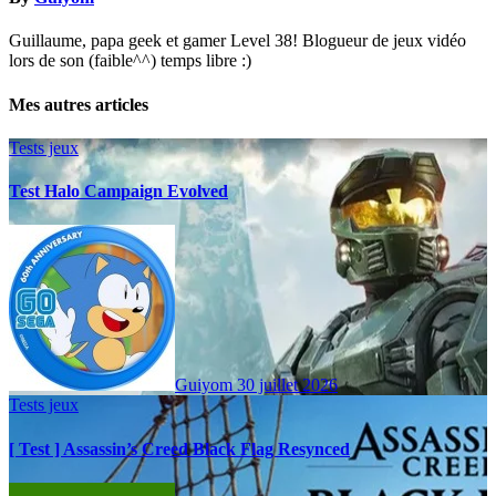
Guillaume, papa geek et gamer Level 38! Blogueur de jeux vidéo
lors de son (faible^^) temps libre :)
Mes autres articles
Tests jeux
Test Halo Campaign Evolved
Guiyom
30 juillet 2026
Tests jeux
[ Test ] Assassin’s Creed Black Flag Resynced