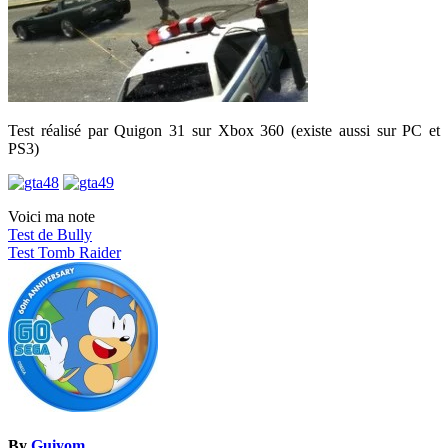
Test réalisé par Quigon 31 sur Xbox 360 (existe aussi sur PC et
PS3)
Voici ma note
Navigation
Test de Bully
Test Tomb Raider
de
l’article
By
Guiyom