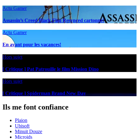
Actu Gamer
Assassin’s Creed Black Flag Resynced cartonne!
Actu Gamer
En avant pour les vacances!
Hors sujet
[ Critique ] Pat Patrouille le film Mission Dino
Hors sujet
[ Critique ] Spiderman Brand New Day
Ils me font confiance
Plaion
Ubisoft
Minuit Douze
Microids