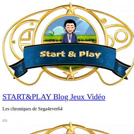
Aller
au
contenu
principal
START&PLAY Blog Jeux Vidéo
Les chroniques de Sega4ever64