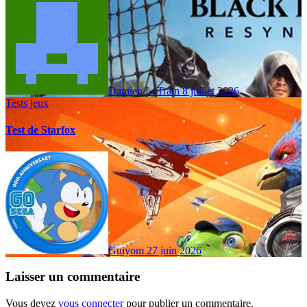
Damien LeTrain
8 juillet 2026
Tests jeux
Test de Starfox
Guiyom
27 juin 2026
Laisser un commentaire
Vous devez
vous connecter
pour publier un commentaire.