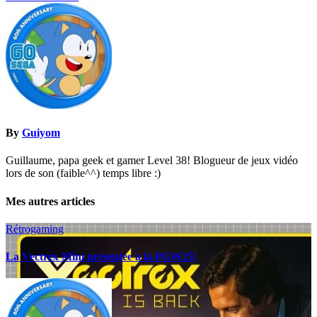
de
l’article
By
Guiyom
Guillaume, papa geek et gamer Level 38! Blogueur de jeux vidéo
lors de son (faible^^) temps libre :)
Mes autres articles
Rétrogaming
La Vectrex Mini présentée à la PGW25!