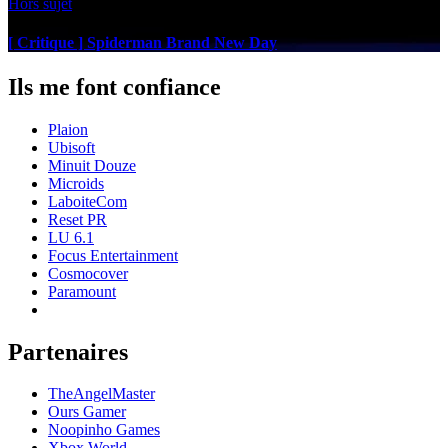
Hors sujet
[ Critique ] Spiderman Brand New Day
Ils me font confiance
Plaion
Ubisoft
Minuit Douze
Microids
LaboiteCom
Reset PR
LU 6.1
Focus Entertainment
Cosmocover
Paramount
Partenaires
TheAngelMaster
Ours Gamer
Noopinho Games
Xbox World