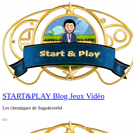
Aller
au
contenu
principal
START&PLAY Blog Jeux Vidéo
Les chroniques de Sega4ever64