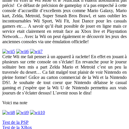
limité en effet la Wii Mote et le Nunchuk n’étaient absolument pas
précis! Ce défaut de précision de gameplay n’a pas empeché à cette
console d’accueillir d’excellents jeux comme Mario Galaxy, Mario
kart, Zelda, Metroid, Super Smash Bros Brawl, et sans oublier les
incontournables Wii Sport, Wii Fit, Just Dance pour les casuals
gamers etc… A savoir qu’il était possible de jouer en ligne mais ce
service etait clairement en retrait face au Xbox live et Playstation
Network… Avec la Wii on peut également re découvrir les jeux des
anciennes consoles via une émulation officielle!
Cette Wii me fait penser à un appareil à raclette! En effet en jouant à
plusieurs sur cette console on s’éclate! En revanche pour le joueur
solitaire ben mis a part Zelda Mario et Metroid c’est un peu la
traversée du desert… Ca fait malgré tout plaisir de voir Nintendo en
pleine forme! Grâce au carton commercial de la Wii et la Nintendo
DS!. Je souhaite de tout coeur que Nintendo délaisse le casual
gaming et j’espère que la Wii U de Nintendo permettra aux vrais
joueurs de s’éclater dessus! L’avenir nous le dira!
Voici ma note
Navigation
Test de la PSP
Test de la XBox