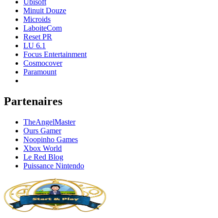
Ubisoft
Minuit Douze
Microids
LaboiteCom
Reset PR
LU 6.1
Focus Entertainment
Cosmocover
Paramount
Partenaires
TheAngelMaster
Ours Gamer
Noopinho Games
Xbox World
Le Red Blog
Puissance Nintendo