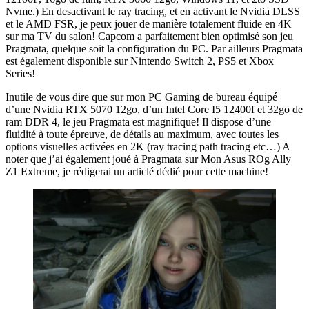
Nvme.) En desactivant le ray tracing, et en activant le Nvidia DLSS
et le AMD FSR, je peux jouer de manière totalement fluide en 4K
sur ma TV du salon! Capcom a parfaitement bien optimisé son jeu
Pragmata, quelque soit la configuration du PC. Par ailleurs Pragmata
est également disponible sur Nintendo Switch 2, PS5 et Xbox
Series!
Inutile de vous dire que sur mon PC Gaming de bureau équipé
d’une Nvidia RTX 5070 12go, d’un Intel Core I5 12400f et 32go de
ram DDR 4, le jeu Pragmata est magnifique! Il dispose d’une
fluidité à toute épreuve, de détails au maximum, avec toutes les
options visuelles activées en 2K (ray tracing path tracing etc…) A
noter que j’ai également joué à Pragmata sur Mon Asus ROg Ally
Z1 Extreme, je rédigerai un articlé dédié pour cette machine!