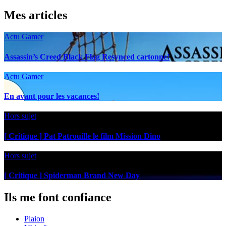
Mes articles
Actu Gamer
Assassin’s Creed Black Flag Resynced cartonne!
Actu Gamer
En avant pour les vacances!
Hors sujet
[ Critique ] Pat Patrouille le film Mission Dino
Hors sujet
[ Critique ] Spiderman Brand New Day
Ils me font confiance
Plaion