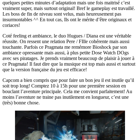
quelques petites minutes d’adaptation mais une fois maitrisé c’est
vraiment super, mais surtout original! Bref le gameplay est travaillé.
Les boss de fin de niveau sont velus, mais heureusement pas
insurmontables ^^ En tout cas, Ils ont le mérite d’être originaux et
coriaces!
Coté feeling et ambiance, le duo Hugues / Diana est une véritable
réussite. On ressent une relation Pere / FIlle cohérente mais aussi
touchante. Parfois ce Pragmata me remémore Bioshock par son
ambiance opressante mais aussi, à plus petite Dose Watch DOgs
avec ses piratages. Je prends vraiment beaucoup de plaisir à jouer à
ce Pragmata! Il faut dire que la musique est top mais aussi et surtout
que la version française du jeu est efficace!
Capcom a bien compris que pour faire un bon jeu il est inutile qu’il
soit trop long! Comptez 10 à 15h pour une première session en
bouclant l’aventure principale. Cela me convient parfaitement! Au
moins l’aventure ne traine pas inutilement en longueur, c’est une
(très) bonne chose.