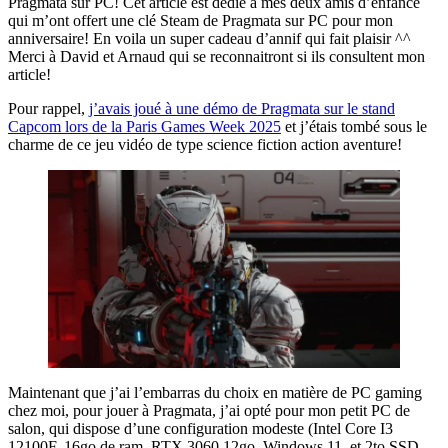
Pragmata sur PC! Cet article est dédié à mes deux amis d’enfance
qui m’ont offert une clé Steam de Pragmata sur PC pour mon
anniversaire! En voila un super cadeau d’annif qui fait plaisir ^^
Merci à David et Arnaud qui se reconnaitront si ils consultent mon
article!
Pour rappel,
j’avais joué à une démo de Pragmata sur le stand
Capcom lors de la Paris Games Week 2025
et j’étais tombé sous le
charme de ce jeu vidéo de type science fiction action aventure!
Maintenant que j’ai l’embarras du choix en matière de PC gaming
chez moi, pour jouer à Pragmata, j’ai opté pour mon petit PC de
salon, qui dispose d’une configuration modeste (Intel Core I3
12100F, 16go de ram, RTX 3060 12go, Windows 11, et 2to SSD