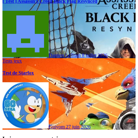
[ Test ] Assassin’s Creed Black Flag Resynced
Damien LeTrain
8 juillet 2026
Tests jeux
Test de Starfox
Guiyom
27 juin 2026