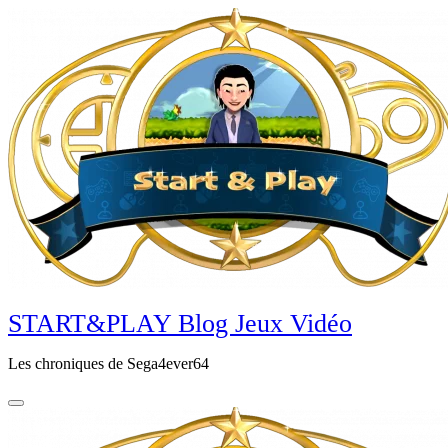
Aller
au
contenu
principal
START&PLAY Blog Jeux Vidéo
Les chroniques de Sega4ever64