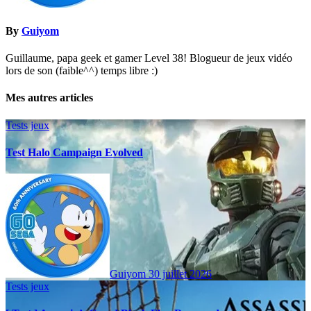
By
Guiyom
Guillaume, papa geek et gamer Level 38! Blogueur de jeux vidéo
lors de son (faible^^) temps libre :)
Mes autres articles
Tests jeux
Test Halo Campaign Evolved
Guiyom
30 juillet 2026
Tests jeux