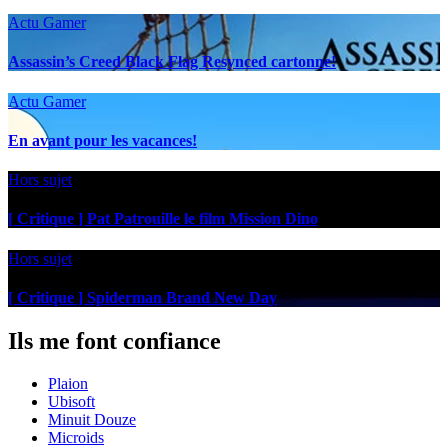
Actu Gamer
Assassin’s Creed Black Flag Resynced cartonne!
Actu Gamer
En avant pour les vacances!
Hors sujet
[ Critique ] Pat Patrouille le film Mission Dino
Hors sujet
[ Critique ] Spiderman Brand New Day
Ils me font confiance
Plaion
Ubisoft
Minuit Douze
Microids