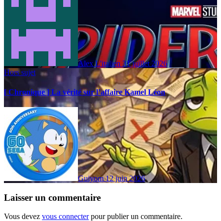
Alex L'italien
31 juillet 2026
Hors sujet
[ Chronique ] La vérité sur l’affaire Kamel Léon
Guiyom
12 juin 2026
Laisser un commentaire
Vous devez
vous connecter
pour publier un commentaire.