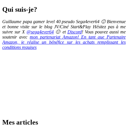
Qui suis-je?
Guillaume papa gamer level 40 pseudo Sega4ever64 🙂 Bienvenue
et bonne visite sur le blog JV/Ciné Start&Play Hésitez pas à me
suivre sur X
@sega4ever64
🙂 et
Discord
! Vous pouvez aussi me
soutenir avec
mon partenariat Amazon! En tant que Partenaire
Amazon, je réalise un bénéfice sur les achats remplissant les
conditions requises
Mes articles