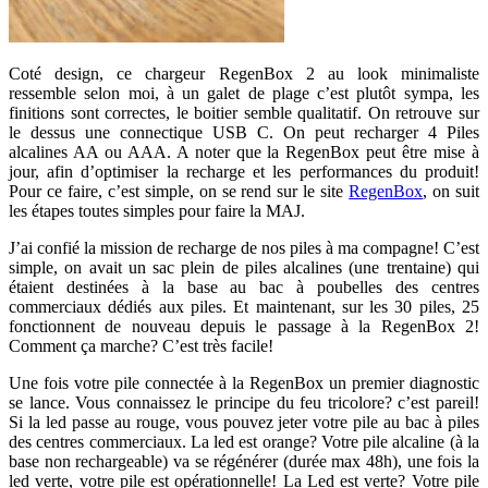
Coté design, ce chargeur RegenBox 2 au look minimaliste
ressemble selon moi, à un galet de plage c’est plutôt sympa, les
finitions sont correctes, le boitier semble qualitatif. On retrouve sur
le dessus une connectique USB C. On peut recharger 4 Piles
alcalines AA ou AAA. A noter que la RegenBox peut être mise à
jour, afin d’optimiser la recharge et les performances du produit!
Pour ce faire, c’est simple, on se rend sur le site
RegenBox
, on suit
les étapes toutes simples pour faire la MAJ.
J’ai confié la mission de recharge de nos piles à ma compagne! C’est
simple, on avait un sac plein de piles alcalines (une trentaine) qui
étaient destinées à la base au bac à poubelles des centres
commerciaux dédiés aux piles. Et maintenant, sur les 30 piles, 25
fonctionnent de nouveau depuis le passage à la RegenBox 2!
Comment ça marche? C’est très facile!
Une fois votre pile connectée à la RegenBox un premier diagnostic
se lance. Vous connaissez le principe du feu tricolore? c’est pareil!
Si la led passe au rouge, vous pouvez jeter votre pile au bac à piles
des centres commerciaux. La led est orange? Votre pile alcaline (à la
base non rechargeable) va se régénérer (durée max 48h), une fois la
led verte, votre pile est opérationnelle! La Led est verte? Votre pile