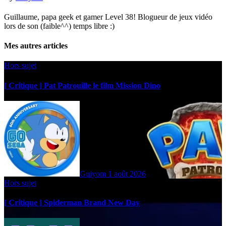
Guillaume, papa geek et gamer Level 38! Blogueur de jeux vidéo
lors de son (faible^^) temps libre :)
Mes autres articles
Hors sujet
[ Critique ] Pat Patrouille le film Mission Dino
Guiyom
1 août 2026
Hors sujet
[ Critique ] Spiderman Brand New Day