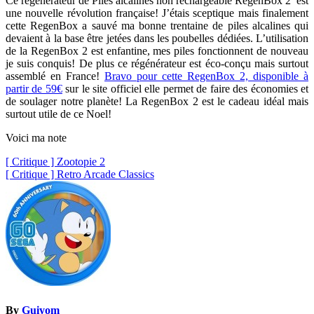
Ce régénérateur de Piles alcalines non rechargeable RegenBox 2 est
une nouvelle révolution française! J’étais sceptique mais finalement
cette RegenBox a sauvé ma bonne trentaine de piles alcalines qui
devaient à la base être jetées dans les poubelles dédiées. L’utilisation
de la RegenBox 2 est enfantine, mes piles fonctionnent de nouveau
je suis conquis! De plus ce régénérateur est éco-conçu mais surtout
assemblé en France!
Bravo pour cette RegenBox 2, disponible à
partir de 59€
sur le site officiel elle permet de faire des économies et
de soulager notre planète! La RegenBox 2 est le cadeau idéal mais
surtout utile de ce Noel!
Voici ma note
Navigation
[ Critique ] Zootopie 2
[ Critique ] Retro Arcade Classics
de
l’article
By
Guiyom