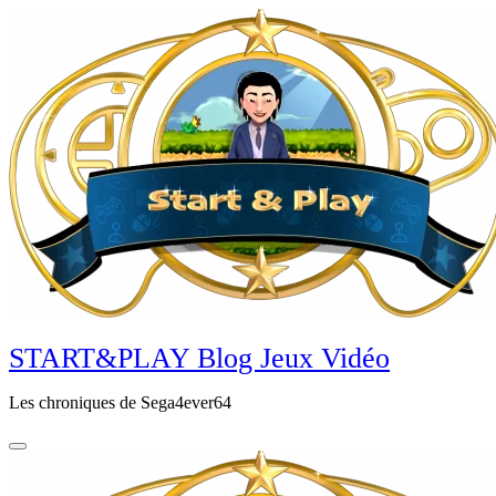
Aller
au
contenu
principal
START&PLAY Blog Jeux Vidéo
Les chroniques de Sega4ever64