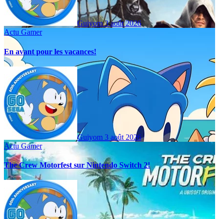
Guiyom
3 août 2026
Actu Gamer
En avant pour les vacances!
Guiyom
3 août 2026
Actu Gamer
The Crew Motorfest sur Nintendo Switch 2!