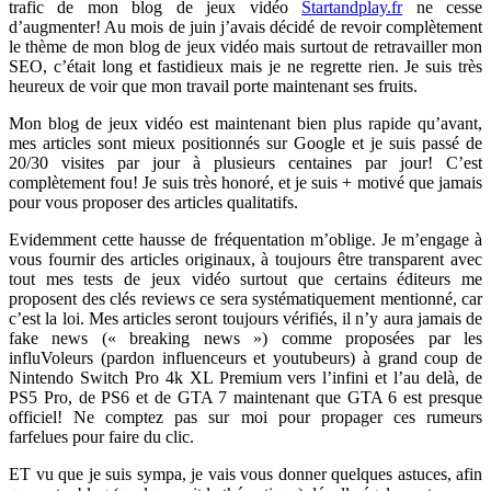
trafic de mon blog de jeux vidéo
Startandplay.fr
ne cesse
d’augmenter! Au mois de juin j’avais décidé de revoir complètement
le thème de mon blog de jeux vidéo mais surtout de retravailler mon
SEO, c’était long et fastidieux mais je ne regrette rien. Je suis très
heureux de voir que mon travail porte maintenant ses fruits.
Mon blog de jeux vidéo est maintenant bien plus rapide qu’avant,
mes articles sont mieux positionnés sur Google et je suis passé de
20/30 visites par jour à plusieurs centaines par jour! C’est
complètement fou! Je suis très honoré, et je suis + motivé que jamais
pour vous proposer des articles qualitatifs.
Evidemment cette hausse de fréquentation m’oblige. Je m’engage à
vous fournir des articles originaux, à toujours être transparent avec
tout mes tests de jeux vidéo surtout que certains éditeurs me
proposent des clés reviews ce sera systématiquement mentionné, car
c’est la loi. Mes articles seront toujours vérifiés, il n’y aura jamais de
fake news (« breaking news ») comme proposées par les
influVoleurs (pardon influenceurs et youtubeurs) à grand coup de
Nintendo Switch Pro 4k XL Premium vers l’infini et l’au delà, de
PS5 Pro, de PS6 et de GTA 7 maintenant que GTA 6 est presque
officiel! Ne comptez pas sur moi pour propager ces rumeurs
farfelues pour faire du clic.
ET vu que je suis sympa, je vais vous donner quelques astuces, afin