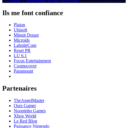
[ Critique ] Spiderman Brand New Day
Ils me font confiance
Plaion
Ubisoft
Minuit Douze
Microids
LaboiteCom
Reset PR
LU 6.1
Focus Entertainment
Cosmocover
Paramount
Partenaires
TheAngelMaster
Ours Gamer
Noopinho Games
Xbox World
Le Red Blog
Puissance Nintendo