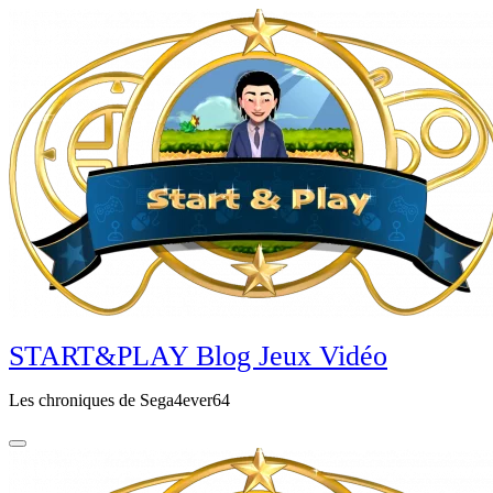
Aller
au
contenu
principal
START&PLAY Blog Jeux Vidéo
Les chroniques de Sega4ever64