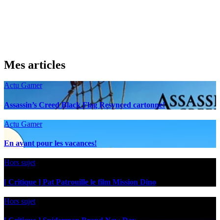
Mes articles
Actu Gamer
Assassin’s Creed Black Flag Resynced cartonne!
Actu Gamer
En avant pour les vacances!
Hors sujet
[ Critique ] Pat Patrouille le film Mission Dino
Hors sujet