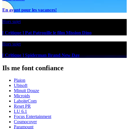
En avant pour les vacances!
Hors sujet
[ Critique ] Pat Patrouille le film Mission Dino
Hors sujet
[ Critique ] Spiderman Brand New Day
Ils me font confiance
Plaion
Ubisoft
Minuit Douze
Microids
LaboiteCom
Reset PR
LU 6.1
Focus Entertainment
Cosmocover
Paramount