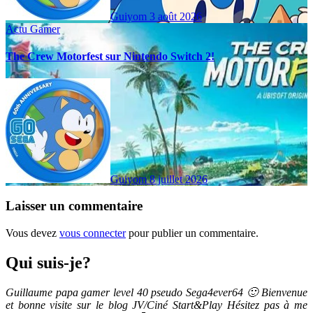
Guiyom
3 août 2026
Actu Gamer
The Crew Motorfest sur Nintendo Switch 2!
Guiyom
8 juillet 2026
Laisser un commentaire
Vous devez
vous connecter
pour publier un commentaire.
Qui suis-je?
Guillaume papa gamer level 40 pseudo Sega4ever64 🙂 Bienvenue
et bonne visite sur le blog JV/Ciné Start&Play Hésitez pas à me