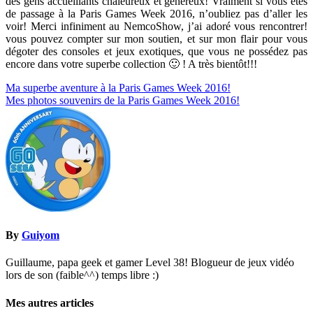
des gens accueillants chaleureux et généreux! Vraiment si vous êtes
de passage à la Paris Games Week 2016, n’oubliez pas d’aller les
voir! Merci infiniment au NemcoShow, j’ai adoré vous rencontrer!
vous pouvez compter sur mon soutien, et sur mon flair pour vous
dégoter des consoles et jeux exotiques, que vous ne possédez pas
encore dans votre superbe collection 🙂 ! A très bientôt!!!
Navigation
Ma superbe aventure à la Paris Games Week 2016!
Mes photos souvenirs de la Paris Games Week 2016!
de
l’article
By
Guiyom
Guillaume, papa geek et gamer Level 38! Blogueur de jeux vidéo
lors de son (faible^^) temps libre :)
Mes autres articles