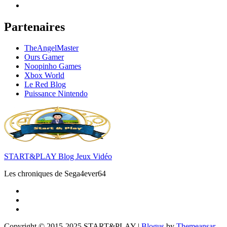
Partenaires
TheAngelMaster
Ours Gamer
Noopinho Games
Xbox World
Le Red Blog
Puissance Nintendo
START&PLAY Blog Jeux Vidéo
Les chroniques de Sega4ever64
Copyright © 2015-2025 START&PLAY
|
Blogus
by
Themeansar
.