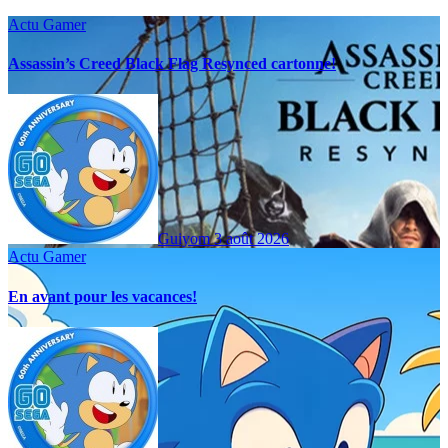
Actu Gamer
Assassin’s Creed Black Flag Resynced cartonne!
Guiyom
3 août 2026
Actu Gamer
En avant pour les vacances!