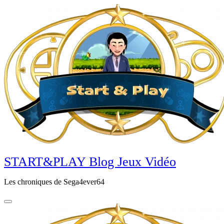
Aller
au
contenu
principal
START&PLAY Blog Jeux Vidéo
Les chroniques de Sega4ever64