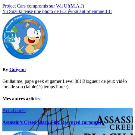
Navigation
Project Cars compromis sur Wii U!(M.A.J)
Yu Suzuki tease une photo de lE3 évoquant Shenmue!!!!!
de
l’article
By
Guiyom
Guillaume, papa geek et gamer Level 38! Blogueur de jeux vidéo
lors de son (faible^^) temps libre :)
Mes autres articles
Actu Gamer
Assassin’s Creed Black Flag Resynced cartonne!