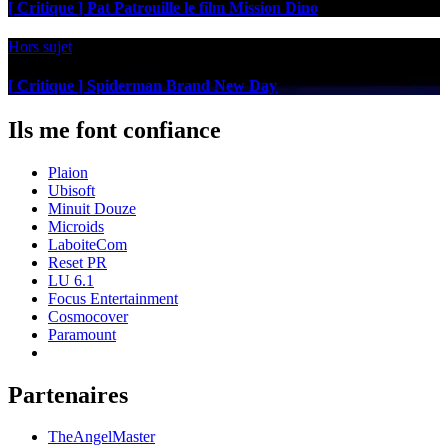
[ Critique ] Pat Patrouille le film Mission Dino
Hors sujet
[ Critique ] Spiderman Brand New Day
Ils me font confiance
Plaion
Ubisoft
Minuit Douze
Microids
LaboiteCom
Reset PR
LU 6.1
Focus Entertainment
Cosmocover
Paramount
Partenaires
TheAngelMaster