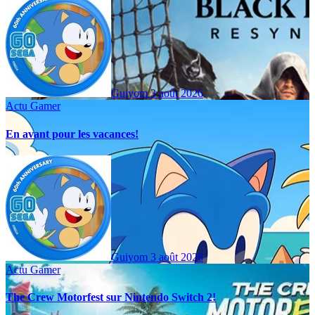
Guiyom
3 août 2026
Actu Gamer
En avant pour les vacances!
Guiyom
3 août 2026
Actu Gamer
The Crew Motorfest sur Nintendo Switch 2!