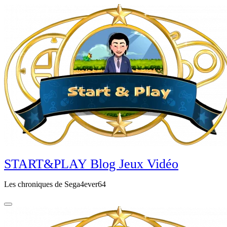
Aller
au
contenu
principal
START&PLAY Blog Jeux Vidéo
Les chroniques de Sega4ever64