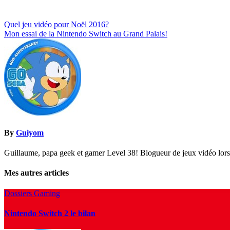
Navigation
Quel jeu vidéo pour Noël 2016?
Mon essai de la Nintendo Switch au Grand Palais!
de
l’article
By
Guiyom
Guillaume, papa geek et gamer Level 38! Blogueur de jeux vidéo lors d
Mes autres articles
Dossiers Gaming
Nintendo Switch 2 le bilan