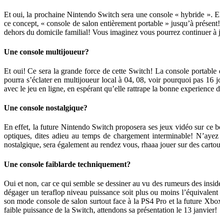
Et oui, la prochaine Nintendo Switch sera une console « hybride ». El
ce concept, « console de salon entièrement portable » jusqu’à présent!
dehors du domicile familial! Vous imaginez vous pourrez continuer à jou
Une console multijoueur?
Et oui! Ce sera la grande force de cette Switch! La console portable 
pourra s’éclater en multijoueur local à 04, 08, voir pourquoi pas 16 j
avec le jeu en ligne, en espérant qu’elle rattrape la bonne experienc
Une console nostalgique?
En effet, la future Nintendo Switch proposera ses jeux vidéo sur ce b
optiques, dites adieu au temps de chargement interminable! N’ayez 
nostalgique, sera également au rendez vous, rhaaa jouer sur des cartou
Une console faiblarde techniquement?
Oui et non, car ce qui semble se dessiner au vu des rumeurs des insid
dégager un teraflop niveau puissance soit plus ou moins l’équivalent
son mode console de salon surtout face à la PS4 Pro et la future Xbox
faible puissance de la Switch, attendons sa présentation le 13 janvier!