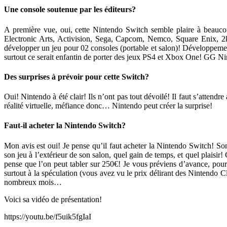
Une console soutenue par les éditeurs?
A première vue, oui, cette Nintendo Switch semble plaire à beaucou
Electronic Arts, Activision, Sega, Capcom, Nemco, Square Enix, 2k
développer un jeu pour 02 consoles (portable et salon)! Développemen
surtout ce serait enfantin de porter des jeux PS4 et Xbox One! GG N
Des surprises à prévoir pour cette Switch?
Oui! Nintendo à été clair! Ils n’ont pas tout dévoilé! Il faut s’attend
réalité virtuelle, méfiance donc… Nintendo peut créer la surprise!
Faut-il acheter la Nintendo Switch?
Mon avis est oui! Je pense qu’il faut acheter la Nintendo Switch! Son
son jeu à l’extérieur de son salon, quel gain de temps, et quel plaisi
pense que l’on peut tabler sur 250€! Je vous préviens d’avance, pour 
surtout à la spéculation (vous avez vu le prix délirant des Nintendo
nombreux mois…
Voici sa vidéo de présentation!
https://youtu.be/f5uik5fgIaI