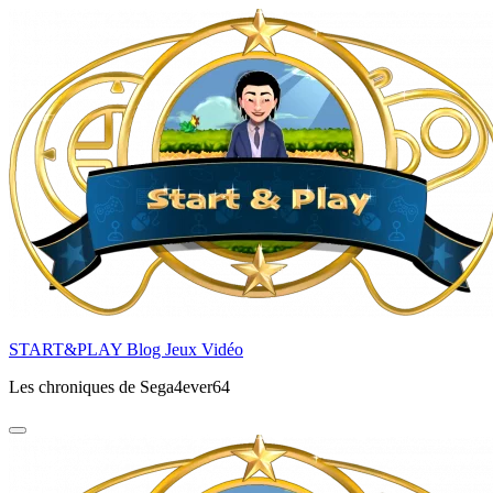
Aller
au
contenu
principal
START&PLAY Blog Jeux Vidéo
Les chroniques de Sega4ever64