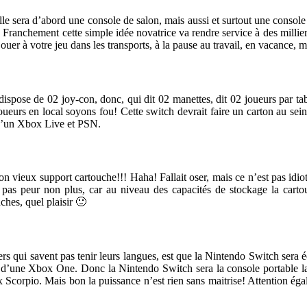
le sera d’abord une console de salon, mais aussi et surtout une console 
 Franchement cette simple idée novatrice va rendre service à des millie
er à votre jeu dans les transports, à la pause au travail, en vacance, m
dispose de 02 joy-con, donc, qui dit 02 manettes, dit 02 joueurs par tab
oueurs en local soyons fou! Cette switch devrait faire un carton au sei
e d’un Xbox Live et PSN.
on vieux support cartouche!!! Haha! Fallait oser, mais ce n’est pas idio
pas peur non plus, car au niveau des capacités de stockage la cartou
ches, quel plaisir 🙂
ers qui savent pas tenir leurs langues, est que la Nintendo Switch sera
 d’une Xbox One. Donc la Nintendo Switch sera la console portable la 
 Scorpio. Mais bon la puissance n’est rien sans maitrise! Attention éga