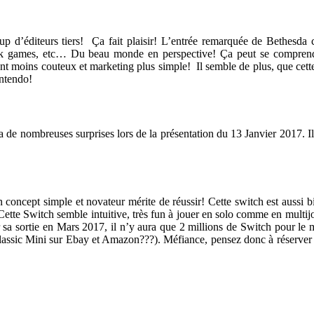
p d’éditeurs tiers! Ça fait plaisir! L’entrée remarquée de Bethesda c
 games, etc… Du beau monde en perspective! Ça peut se comprendre qu
t moins couteux et marketing plus simple! Il semble de plus, que cette 
intendo!
re a de nombreuses surprises lors de la présentation du 13 Janvier 2017.
 concept simple et novateur mérite de réussir! Cette switch est aussi 
r! Cette Switch semble intuitive, très fun à jouer en solo comme en multi
sa sortie en Mars 2017, il n’y aura que 2 millions de Switch pour le m
 Classic Mini sur Ebay et Amazon???). Méfiance, pensez donc à réserver