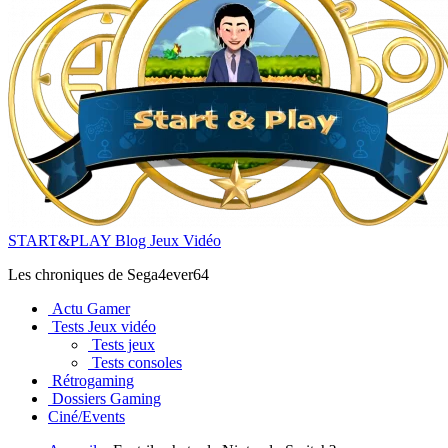
START&PLAY Blog Jeux Vidéo
Les chroniques de Sega4ever64
Actu Gamer
Tests Jeux vidéo
Tests jeux
Tests consoles
Rétrogaming
Dossiers Gaming
Ciné/Events