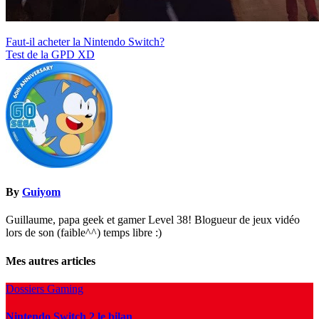
Navigation
Faut-il acheter la Nintendo Switch?
Test de la GPD XD
de
l’article
By
Guiyom
Guillaume, papa geek et gamer Level 38! Blogueur de jeux vidéo
lors de son (faible^^) temps libre :)
Mes autres articles
Dossiers Gaming
Nintendo Switch 2 le bilan