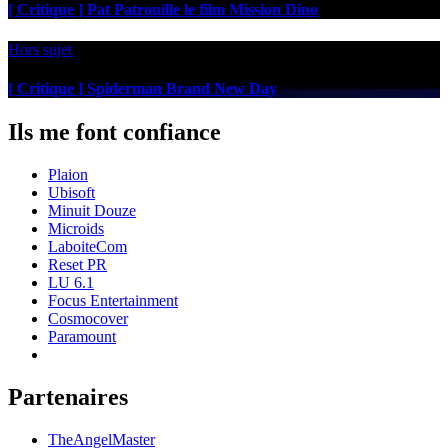
[ Critique ] Pat Patrouille le film Mission Dino
Hors sujet
[ Critique ] Spiderman Brand New Day
Ils me font confiance
Plaion
Ubisoft
Minuit Douze
Microids
LaboiteCom
Reset PR
LU 6.1
Focus Entertainment
Cosmocover
Paramount
Partenaires
TheAngelMaster