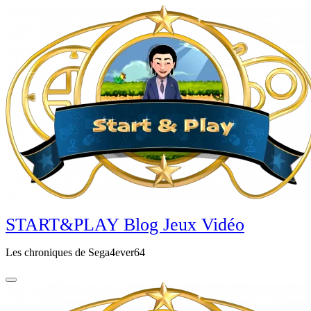
Aller
au
contenu
principal
START&PLAY Blog Jeux Vidéo
Les chroniques de Sega4ever64