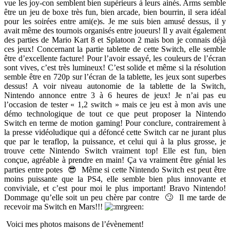
vue les joy-con semblent bien supérieurs à leurs ainés. Arms semble
être un jeu de boxe très fun, bien arcade, bien bourrin, il sera idéal
pour les soirées entre ami(e)s. Je me suis bien amusé dessus, il y
avait même des tournois organisés entre joueurs! Il y avait également
des parties de Mario Kart 8 et Splatoon 2 mais bon je connais déjà
ces jeux! Concernant la partie tablette de cette Switch, elle semble
être d’excellente facture! Pour l’avoir essayé, les couleurs de l’écran
sont vives, c’est très lumineux! C’est solide et même si la résolution
semble être en 720p sur l’écran de la tablette, les jeux sont superbes
dessus! A voir niveau autonomie de la tablette de la Switch,
Nintendo annonce entre 3 à 6 heures de jeux! Je n’ai pas eu
l’occasion de tester « 1,2 switch » mais ce jeu est à mon avis une
démo technologique de tout ce que peut proposer la Nintendo
Switch en terme de motion gaming! Pour conclure, contrairement à
la presse vidéoludique qui a défoncé cette Switch car ne jurant plus
que par le teraflop, la puissance, et celui qui à la plus grosse, je
trouve cette Nintendo Switch vraiment top! Elle est fun, bien
conçue, agréable à prendre en main! Ça va vraiment être génial les
parties entre potes 😎 Même si cette Nintendo Switch est peut être
moins puissante que la PS4, elle semble bien plus innovante et
conviviale, et c’est pour moi le plus important! Bravo Nintendo!
Dommage qu’elle soit un peu chère par contre 🙄 Il me tarde de
recevoir ma Switch en Mars!!!
Voici mes photos maisons de l’évènement!