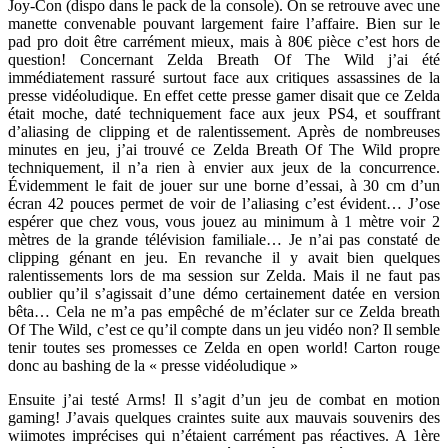
Joy-Con (dispo dans le pack de la console). On se retrouve avec une
manette convenable pouvant largement faire l’affaire. Bien sur le
pad pro doit être carrément mieux, mais à 80€ pièce c’est hors de
question! Concernant Zelda Breath Of The Wild j’ai été
immédiatement rassuré surtout face aux critiques assassines de la
presse vidéoludique. En effet cette presse gamer disait que ce Zelda
était moche, daté techniquement face aux jeux PS4, et souffrant
d’aliasing de clipping et de ralentissement. Après de nombreuses
minutes en jeu, j’ai trouvé ce Zelda Breath Of The Wild propre
techniquement, il n’a rien à envier aux jeux de la concurrence.
Évidemment le fait de jouer sur une borne d’essai, à 30 cm d’un
écran 42 pouces permet de voir de l’aliasing c’est évident… J’ose
espérer que chez vous, vous jouez au minimum à 1 mètre voir 2
mètres de la grande télévision familiale… Je n’ai pas constaté de
clipping génant en jeu. En revanche il y avait bien quelques
ralentissements lors de ma session sur Zelda. Mais il ne faut pas
oublier qu’il s’agissait d’une démo certainement datée en version
bêta… Cela ne m’a pas empêché de m’éclater sur ce Zelda breath
Of The Wild, c’est ce qu’il compte dans un jeu vidéo non? Il semble
tenir toutes ses promesses ce Zelda en open world! Carton rouge
donc au bashing de la « presse vidéoludique »
Ensuite j’ai testé Arms! Il s’agit d’un jeu de combat en motion
gaming! J’avais quelques craintes suite aux mauvais souvenirs des
wiimotes imprécises qui n’étaient carrément pas réactives. A 1ère