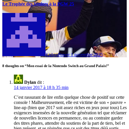
Le Trophée des Seniors à la PGW 25
KirbysPower
1 novembre 2025
8 thoughts on “Mon essai de la Nintendo Switch au Grand Palais!”
Dylan
dit :
14 janvier 2017 à 18 h 35 min
C’est rassurant de lire enfin quelque chose de positif sur cette
console ! Malheureusement, elle est victime de son « pauvre »
line-up (bien que 2017 soit assez riches en jeux pour tous) Les
exigences insensées de la nouvelle génération tel que réclamer
de nouvelles licences en permanence, ou au contraire garder
des titres phares, attendre du soutiens de la part de tiers, bel et
bien présent, et se plaindre que ce soit des titres déjà sortis…