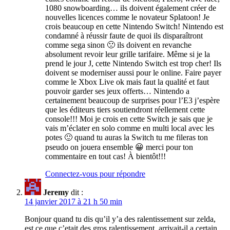
1080 snowboarding… ils doivent également créer de
nouvelles licences comme le novateur Splatoon! Je
crois beaucoup en cette Nintendo Switch! Nintendo est
condamné à réussir faute de quoi ils disparaîtront
comme sega sinon 🙁 ils doivent en revanche
absolument revoir leur grille tarifaire. Même si je la
prend le jour J, cette Nintendo Switch est trop cher! Ils
doivent se moderniser aussi pour le online. Faire payer
comme le Xbox Live ok mais faut la qualité et faut
pouvoir garder ses jeux offerts… Nintendo a
certainement beaucoup de surprises pour l’E3 j’espère
que les éditeurs tiers soutiendront réellement cette
console!!! Moi je crois en cette Switch je sais que je
vais m’éclater en solo comme en multi local avec les
potes 🙂 quand tu auras la Switch tu me fileras ton
pseudo on jouera ensemble 😀 merci pour ton
commentaire en tout cas! À bientôt!!!
Connectez-vous pour répondre
Jeremy
dit :
14 janvier 2017 à 21 h 50 min
Bonjour quand tu dis qu’il y’a des ralentissement sur zelda,
est ce que c’etait des gros ralentissement, arrivait-il a certain