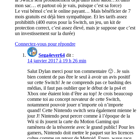
mon sac… et partout où je vais, puisque c’est sa force)
Le vrai bémol c’est le online payant… Mais bénéficier de 7
mois gratuits est déjà bien sympathique. Et les tarifs assez
prohibitifs (400 euros pour la Switch, un jeu, un kit de
protection correct, c’est assez élevé, mais je suppose que c’est
un investissement sur la durée)
Connectez-vous pour répondre
Sega4ever64
dit :
14 janvier 2017 à 19 h 26 min
Salut Dylan merci pour ton commentaire 🙂 . Je suis
bien content de pas être le seul à avoir un avis positif
sur cette Switch! Je ne comprends pas ce bashing des
médias, il faut pas oublier que le début de la ps4 et
Xbox one étaient loin d’être au top! Je crois beaucoup
comme toi au concept novateur de cette Switch,
notamment pouvoir jouer n’importe où n’importe
quand! Cette Nintendo switch sera également mienne le
jour J! Nintendo peut percer comme à l’époque de la
Wii si ils jouent la carte du Motion Gaming qui
ramènera de la trésorerie avec le grand public! Pour les
gamers, Nintendo doit mettre le paquet sur les licences
cultes comme un retour de Metroid, Fzero, wave race,