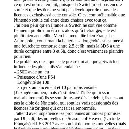
ce qui est normal en fait, puisque la Switch n’est pas encore
sortie et que les tiers ne vont pas développer de nouvelles
licences exclusives à cette console. C’est compréhensible que
Nintendo soit le cul entre deux chaises avec tout ça.
J’ai bien peur qu’en France la Switch ne soit vue comme
l’ennemi public numéro un, alors qu’à l’étranger, elle est
plutôt bien accueillie. Merci la mentalité bien Française.
Autre point, concernant la batterie, sa longévité est estimée à
une fourchette comprise entre 2.5 et 6h, mais la 3DS à une
durée comprise entre 3 et 5h, donc c’est vraiment se plaindre
pour rien.
Le problème, c’est que cette presse qui attaque a Switch et
influence les plus naïfs s’attendait à :
– 250E avec un jeu
– Puissance d’une PS4
– Longévité de 10h
– 35 jeux au lancement et 10 par mois ensuite
(J’exagère un peu, mais c’est bien là l’idée qui ressort
majoritairement) Ils se sont fourvoyé dès le début, ils ne sont
pas la cible de Nintendo, qui sont les vrais passionnés des
licences historiques qui ont fait sa renommée.
J’attend avec impatience les prochaines annonces promises
par Ubisoft, des nouvelles de Seasons of Heaven (Un indé
Français) et l’E3 2017 avec son lot de bonnes nouvelles (mais
la Switch sera probablement déjà dans mon salon…et dans