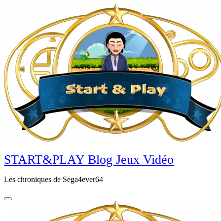
Aller
au
contenu
principal
START&PLAY Blog Jeux Vidéo
Les chroniques de Sega4ever64