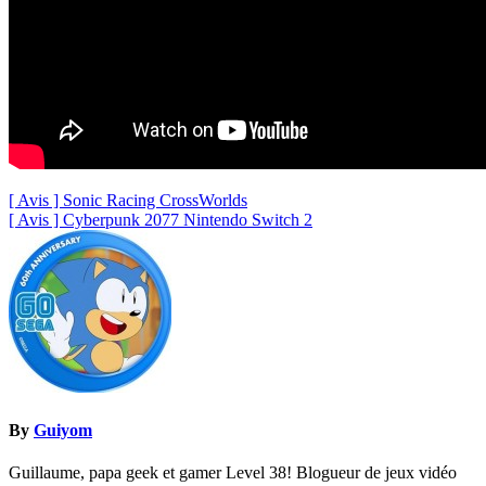
Navigation
[ Avis ] Sonic Racing CrossWorlds
[ Avis ] Cyberpunk 2077 Nintendo Switch 2
de
l’article
By
Guiyom
Guillaume, papa geek et gamer Level 38! Blogueur de jeux vidéo