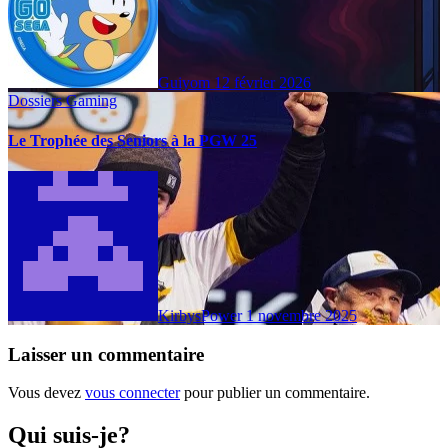
Guiyom
12 février 2026
Dossiers Gaming
Le Trophée des Seniors à la PGW 25
KirbysPower
1 novembre 2025
Laisser un commentaire
Vous devez
vous connecter
pour publier un commentaire.
Qui suis-je?