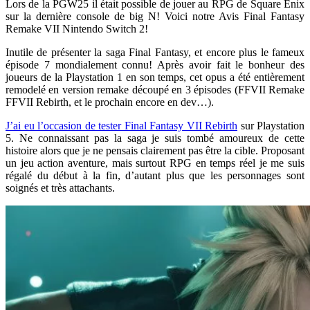
Lors de la PGW25 il était possible de jouer au RPG de Square Enix
sur la dernière console de big N! Voici notre Avis Final Fantasy
Remake VII Nintendo Switch 2!
Inutile de présenter la saga Final Fantasy, et encore plus le fameux
épisode 7 mondialement connu! Après avoir fait le bonheur des
joueurs de la Playstation 1 en son temps, cet opus a été entièrement
remodelé en version remake découpé en 3 épisodes (FFVII Remake
FFVII Rebirth, et le prochain encore en dev…).
J’ai eu l’occasion de tester Final Fantasy VII Rebirth
sur Playstation
5. Ne connaissant pas la saga je suis tombé amoureux de cette
histoire alors que je ne pensais clairement pas être la cible. Proposant
un jeu action aventure, mais surtout RPG en temps réel je me suis
régalé du début à la fin, d’autant plus que les personnages sont
soignés et très attachants.