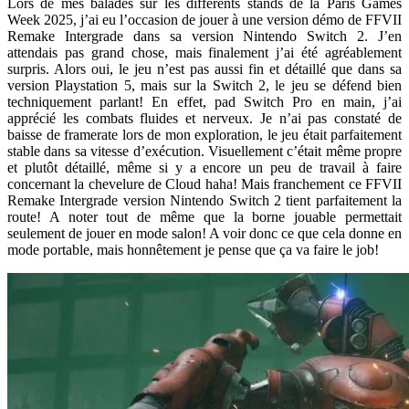
Lors de mes balades sur les différents stands de la Paris Games
Week 2025, j’ai eu l’occasion de jouer à une version démo de FFVII
Remake Intergrade dans sa version Nintendo Switch 2. J’en
attendais pas grand chose, mais finalement j’ai été agréablement
surpris. Alors oui, le jeu n’est pas aussi fin et détaillé que dans sa
version Playstation 5, mais sur la Switch 2, le jeu se défend bien
techniquement parlant! En effet, pad Switch Pro en main, j’ai
apprécié les combats fluides et nerveux. Je n’ai pas constaté de
baisse de framerate lors de mon exploration, le jeu était parfaitement
stable dans sa vitesse d’exécution. Visuellement c’était même propre
et plutôt détaillé, même si y a encore un peu de travail à faire
concernant la chevelure de Cloud haha! Mais franchement ce FFVII
Remake Intergrade version Nintendo Switch 2 tient parfaitement la
route! A noter tout de même que la borne jouable permettait
seulement de jouer en mode salon! A voir donc ce que cela donne en
mode portable, mais honnêtement je pense que ça va faire le job!