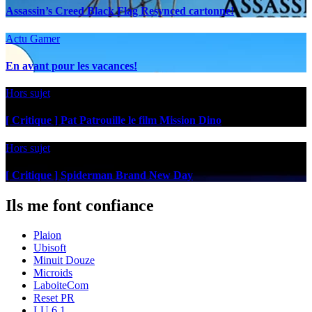
Assassin’s Creed Black Flag Resynced cartonne!
Actu Gamer
En avant pour les vacances!
Hors sujet
[ Critique ] Pat Patrouille le film Mission Dino
Hors sujet
[ Critique ] Spiderman Brand New Day
Ils me font confiance
Plaion
Ubisoft
Minuit Douze
Microids
LaboiteCom
Reset PR
LU 6.1