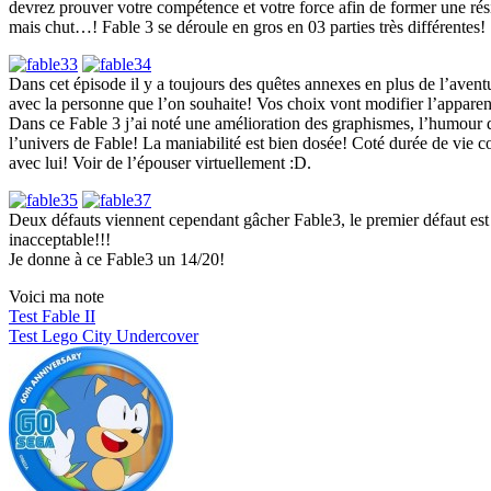
devrez prouver votre compétence et votre force afin de former une rési
mais chut…! Fable 3 se déroule en gros en 03 parties très différentes!
Dans cet épisode il y a toujours des quêtes annexes en plus de l’aven
avec la personne que l’on souhaite! Vos choix vont modifier l’apparen
Dans ce Fable 3 j’ai noté une amélioration des graphismes, l’humour d
l’univers de Fable! La maniabilité est bien dosée! Coté durée de vie 
avec lui! Voir de l’épouser virtuellement :D.
Deux défauts viennent cependant gâcher Fable3, le premier défaut est 
inacceptable!!!
Je donne à ce Fable3 un 14/20!
Voici ma note
Navigation
Test Fable II
Test Lego City Undercover
de
l’article