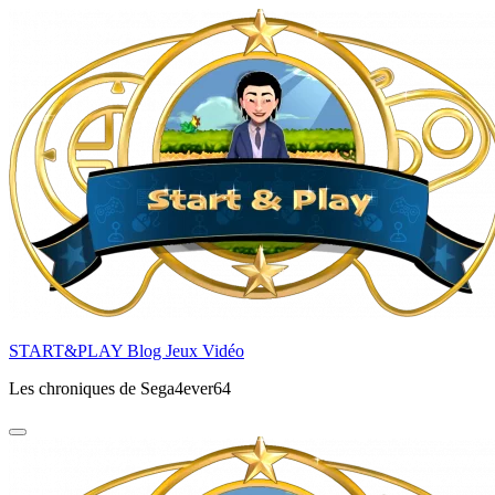
Aller
au
contenu
principal
START&PLAY Blog Jeux Vidéo
Les chroniques de Sega4ever64