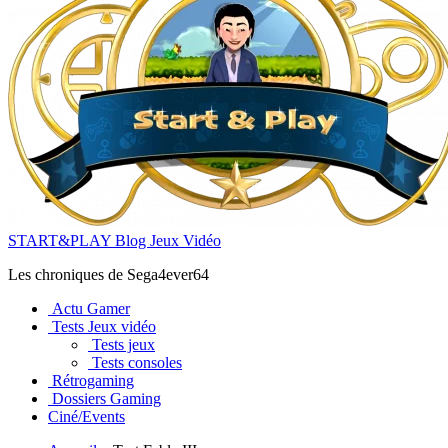
START&PLAY Blog Jeux Vidéo
Les chroniques de Sega4ever64
Actu Gamer
Tests Jeux vidéo
Tests jeux
Tests consoles
Rétrogaming
Dossiers Gaming
Ciné/Events