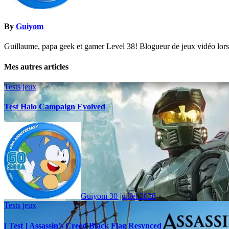
By
Guiyom
Guillaume, papa geek et gamer Level 38! Blogueur de jeux vidéo lors d
Mes autres articles
Tests jeux
Test Halo Campaign Evolved
Guiyom
30 juillet 2026
Tests jeux
[ Test ] Assassin’s Creed Black Flag Resynced