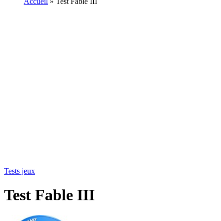
Accueil
»
Test Fable III
Tests jeux
Test Fable III