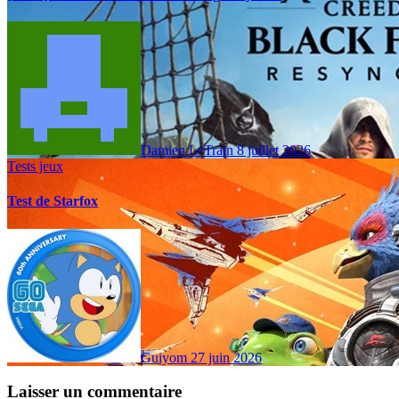
Damien LeTrain
8 juillet 2026
Tests jeux
Test de Starfox
Guiyom
27 juin 2026
Laisser un commentaire