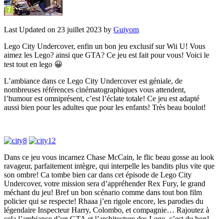
Last Updated on 23 juillet 2023 by
Guiyom
Lego City Undercover, enfin un bon jeu exclusif sur Wii U! Vous
aimez les Lego? ainsi que GTA? Ce jeu est fait pour vous! Voici le
test tout en lego 😀
L’ambiance dans ce Lego City Undercover est géniale, de
nombreuses références cinématographiques vous attendent,
l’humour est omniprésent, c’est l’éclate totale! Ce jeu est adapté
aussi bien pour les adultes que pour les enfants! Très beau boulot!
Dans ce jeu vous incarnez Chase McCain, le flic beau gosse au look
ravageur, parfaitement intègre, qui interpelle les bandits plus vite que
son ombre! Ca tombe bien car dans cet épisode de Lego City
Undercover, votre mission sera d’appréhender Rex Fury, le grand
méchant du jeu! Bref un bon scénario comme dans tout bon film
policier qui se respecte! Rhaaa j’en rigole encore, les parodies du
légendaire Inspecteur Harry, Colombo, et compagnie… Rajoutez à
cela l’ambiance d’un GTA et l’architecture des Lego, c’est du bon!