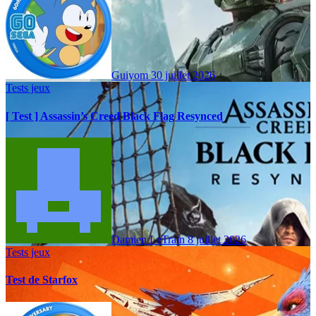
Guiyom
30 juillet 2026
Tests jeux
[ Test ] Assassin’s Creed Black Flag Resynced
Damien LeTrain
8 juillet 2026
Tests jeux
Test de Starfox