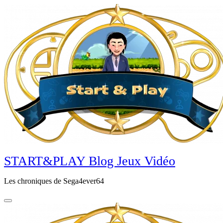
Aller
au
contenu
principal
START&PLAY Blog Jeux Vidéo
Les chroniques de Sega4ever64