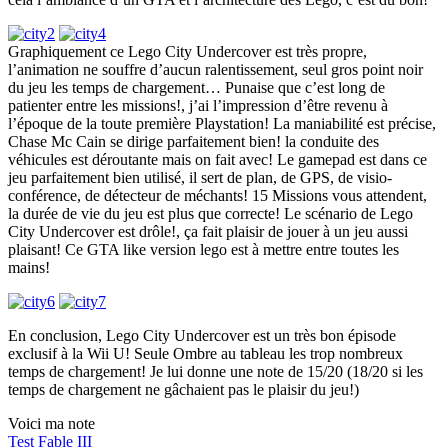
Graphiquement ce Lego City Undercover est très propre,
l’animation ne souffre d’aucun ralentissement, seul gros point noir
du jeu les temps de chargement… Punaise que c’est long de
patienter entre les missions!, j’ai l’impression d’être revenu à
l’époque de la toute première Playstation! La maniabilité est précise,
Chase Mc Cain se dirige parfaitement bien! la conduite des
véhicules est déroutante mais on fait avec! Le gamepad est dans ce
jeu parfaitement bien utilisé, il sert de plan, de GPS, de visio-
conférence, de détecteur de méchants! 15 Missions vous attendent,
la durée de vie du jeu est plus que correcte! Le scénario de Lego
City Undercover est drôle!, ça fait plaisir de jouer à un jeu aussi
plaisant! Ce GTA like version lego est à mettre entre toutes les
mains!
En conclusion, Lego City Undercover est un très bon épisode
exclusif à la Wii U! Seule Ombre au tableau les trop nombreux
temps de chargement! Je lui donne une note de 15/20 (18/20 si les
temps de chargement ne gâchaient pas le plaisir du jeu!)
Voici ma note
Navigation
Test Fable III