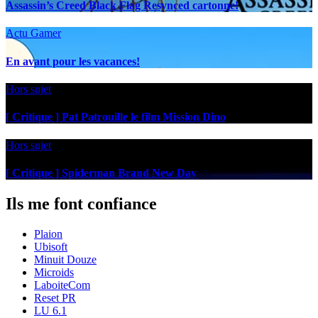
Assassin’s Creed Black Flag Resynced cartonne!
Actu Gamer
En avant pour les vacances!
Hors sujet
[ Critique ] Pat Patrouille le film Mission Dino
Hors sujet
[ Critique ] Spiderman Brand New Day
Ils me font confiance
Plaion
Ubisoft
Minuit Douze
Microids
LaboiteCom
Reset PR
LU 6.1