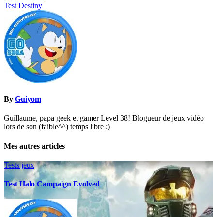
Test Destiny
de
l’article
By
Guiyom
Guillaume, papa geek et gamer Level 38! Blogueur de jeux vidéo
lors de son (faible^^) temps libre :)
Mes autres articles
Tests jeux
Test Halo Campaign Evolved