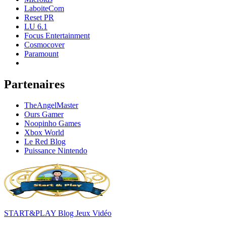
LaboiteCom
Reset PR
LU 6.1
Focus Entertainment
Cosmocover
Paramount
Partenaires
TheAngelMaster
Ours Gamer
Noopinho Games
Xbox World
Le Red Blog
Puissance Nintendo
START&PLAY Blog Jeux Vidéo