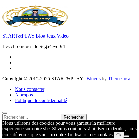
START&PLAY Blog Jeux Vidéo
Les chroniques de Sega4ever64
Copyright © 2015-2025 START&PLAY
|
Blogus
by
Themeansar
.
Nous contacter
A propos
Politique de confidentialité
Rechercher :
Nous utilisons des cookies pour vous garantir la meilleure
expérience sur notre site. Si vous continuez à utiliser ce dernier, nous
considérerons que vous acceptez l'utilisation des cookies.
Ok