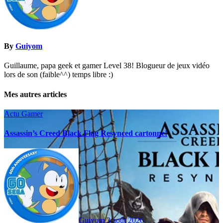
By
Guiyom
Guillaume, papa geek et gamer Level 38! Blogueur de jeux vidéo
lors de son (faible^^) temps libre :)
Mes autres articles
Actu Gamer
Assassin’s Creed Black Flag Resynced cartonne!
Guiyom
3 août 2026