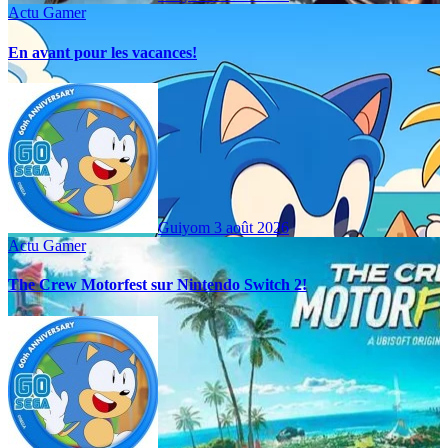
Actu Gamer
En avant pour les vacances!
Guiyom
3 août 2026
Actu Gamer
The Crew Motorfest sur Nintendo Switch 2!