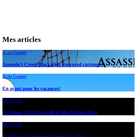
Mes articles
Actu Gamer
Assassin’s Creed Black Flag Resynced cartonne!
Actu Gamer
En avant pour les vacances!
Hors sujet
[ Critique ] Pat Patrouille le film Mission Dino
Hors sujet
[ Critique ] Spiderman Brand New Day