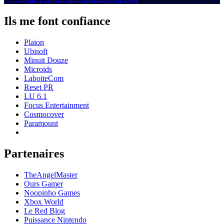
Ils me font confiance
Plaion
Ubisoft
Minuit Douze
Microids
LaboiteCom
Reset PR
LU 6.1
Focus Entertainment
Cosmocover
Paramount
Partenaires
TheAngelMaster
Ours Gamer
Noopinho Games
Xbox World
Le Red Blog
Puissance Nintendo