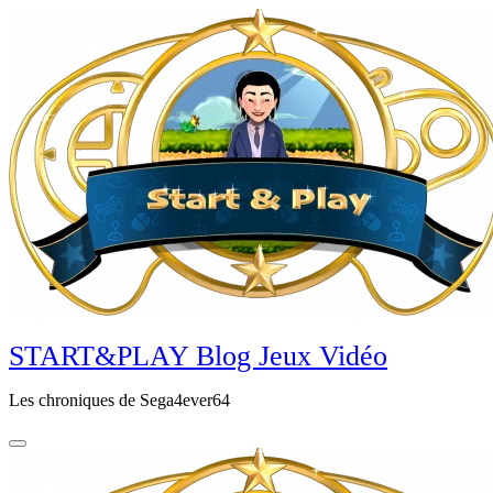
Aller
au
contenu
principal
START&PLAY Blog Jeux Vidéo
Les chroniques de Sega4ever64