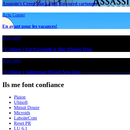
Assassin’s Creed Black Flag Resynced cartonne!
Actu Gamer
En avant pour les vacances!
Hors sujet
[ Critique ] Pat Patrouille le film Mission Dino
Hors sujet
[ Critique ] Spiderman Brand New Day
Ils me font confiance
Plaion
Ubisoft
Minuit Douze
Microids
LaboiteCom
Reset PR
LU 6.1