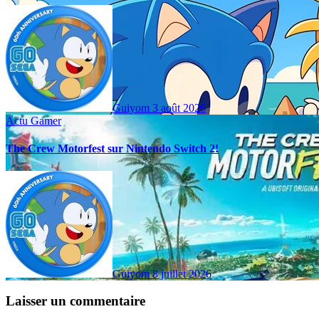
Guiyom
3 août 2026
Actu Gamer
The Crew Motorfest sur Nintendo Switch 2!
Guiyom
8 juillet 2026
Laisser un commentaire