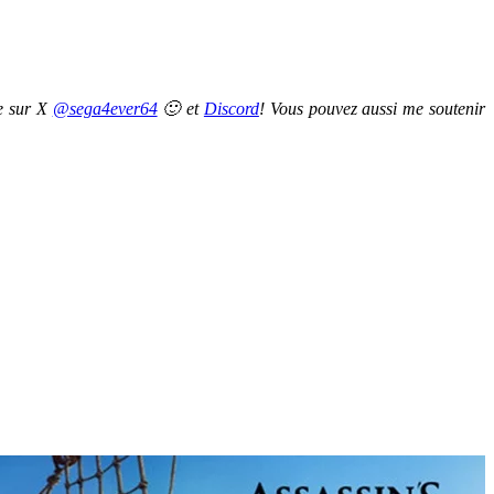
re sur X
@sega4ever64
🙂 et
Discord
! Vous pouvez aussi me soutenir