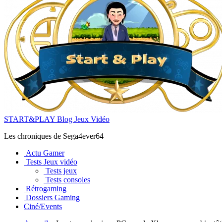
START&PLAY Blog Jeux Vidéo
Les chroniques de Sega4ever64
Actu Gamer
Tests Jeux vidéo
Tests jeux
Tests consoles
Rétrogaming
Dossiers Gaming
Ciné/Events