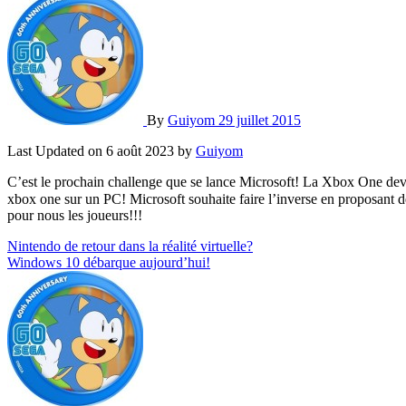
By
Guiyom
29 juillet 2015
Last Updated on 6 août 2023 by
Guiyom
C’est le prochain challenge que se lance Microsoft! La Xbox One devra
xbox one sur un PC! Microsoft souhaite faire l’inverse en proposant de
pour nous les joueurs!!!
Navigation
Nintendo de retour dans la réalité virtuelle?
Windows 10 débarque aujourd’hui!
de
l’article