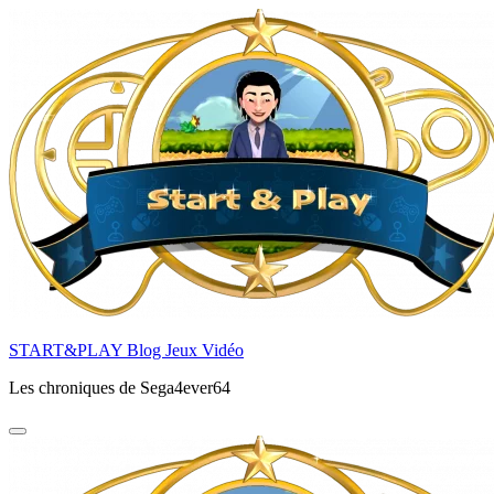
Aller
au
contenu
principal
START&PLAY Blog Jeux Vidéo
Les chroniques de Sega4ever64