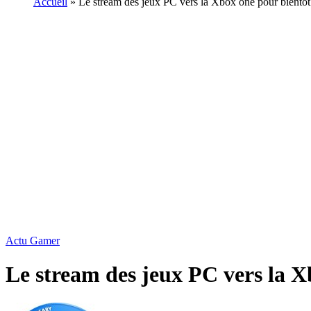
Accueil
»
Le stream des jeux PC vers la Xbox one pour bientô
Actu Gamer
Le stream des jeux PC vers la 