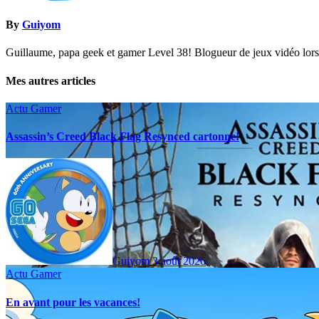
By
Guiyom
Guillaume, papa geek et gamer Level 38! Blogueur de jeux vidéo lors d
Mes autres articles
Actu Gamer
Assassin’s Creed Black Flag Resynced cartonne!
Guiyom
3 août 2026
Actu Gamer
En avant pour les vacances!