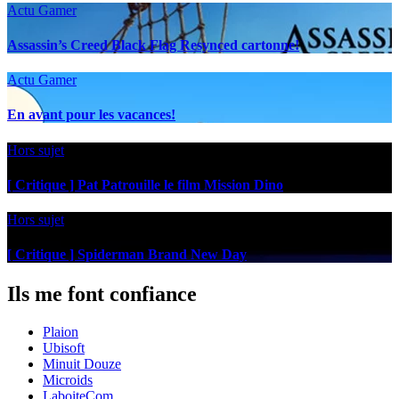
Actu Gamer
Assassin’s Creed Black Flag Resynced cartonne!
Actu Gamer
En avant pour les vacances!
Hors sujet
[ Critique ] Pat Patrouille le film Mission Dino
Hors sujet
[ Critique ] Spiderman Brand New Day
Ils me font confiance
Plaion
Ubisoft
Minuit Douze
Microids
LaboiteCom