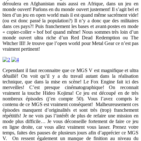
déroulera en Afghanistan mais aussi en Afrique, dans un jeu en
monde ouvert! Parlons en du monde ouvert justement! Il s’agit bel et
bien d’un jeu en open world mais il est quand même sacrément vide!
(ou est donc passé la population?) Il n’y a donc que des militaires
dans ces pays?! Puis franchement les bases et avant-postes en mode
« copier-coller » bof bof quand même! Nous sommes très loin d’un
monde ouvert ultra riche d’un Red Dead Redemption ou The
Witcher III! Je trouve que l’open world pour Metal Gear ce n’est pas
vraiment pertinent!
Cependant il faut reconnaitre que ce MGS V est magnifique et ultra
détaillé! On voit qu’il y a du travail autant dans la réalisation
technique, que dans la mise en scène! Le Fox Engine fait ici des
merveilles! C’est presque cinématographique! On reconnait
vraiment la touche Hideo Kojima! Ce jeu est découpé en de très
nombreux épisodes (j’en compte 50). Vous l’avez compris le
contenu de ce MGS est vraiment conséquent! Malheureusement ces
épisodes manquent d’originalités et sont très (trop) franchement
répétitifs! Je ne vois pas l’intérêt de plus de refaire une mission en
mode plus difficile… Je vous déconseille fortement de faire ce jeu
en ligne droite, car vous allez vraiment vous lasser. Prenez votre
temps, faites des pauses de plusieurs jours afin d’apprécier ce MGS
V. On ressent également un manque de finition au niveau du