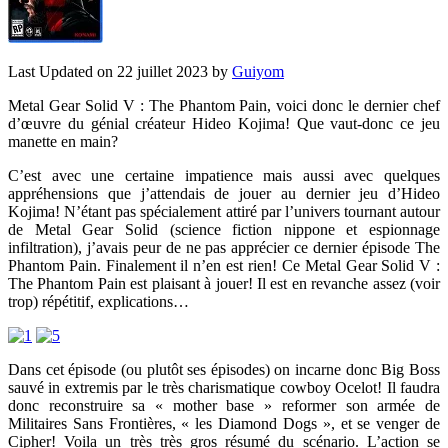
Last Updated on 22 juillet 2023 by
Guiyom
Metal Gear Solid V : The Phantom Pain, voici donc le dernier chef
d’œuvre du génial créateur Hideo Kojima! Que vaut-donc ce jeu
manette en main?
C’est avec une certaine impatience mais aussi avec quelques
appréhensions que j’attendais de jouer au dernier jeu d’Hideo
Kojima! N’étant pas spécialement attiré par l’univers tournant autour
de Metal Gear Solid (science fiction nippone et espionnage
infiltration), j’avais peur de ne pas apprécier ce dernier épisode The
Phantom Pain. Finalement il n’en est rien! Ce Metal Gear Solid V :
The Phantom Pain est plaisant à jouer! Il est en revanche assez (voir
trop) répétitif, explications…
Dans cet épisode (ou plutôt ses épisodes) on incarne donc Big Boss
sauvé in extremis par le très charismatique cowboy Ocelot! Il faudra
donc reconstruire sa « mother base » reformer son armée de
Militaires Sans Frontières, « les Diamond Dogs », et se venger de
Cipher! Voila un très très gros résumé du scénario. L’action se