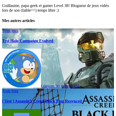
Guillaume, papa geek et gamer Level 38! Blogueur de jeux vidéo
lors de son (faible^^) temps libre :)
Mes autres articles
Tests jeux
Test Halo Campaign Evolved
Guiyom
30 juillet 2026
Tests jeux
[ Test ] Assassin’s Creed Black Flag Resynced