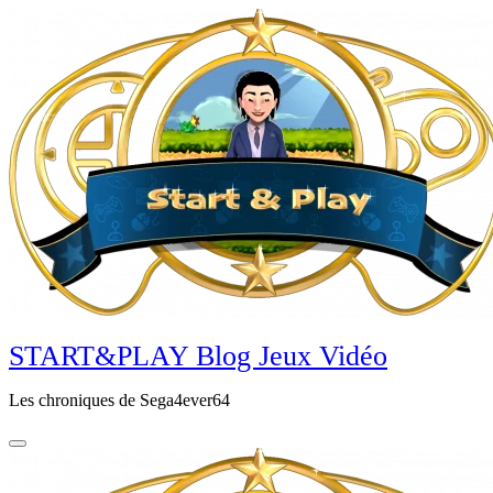
Aller
au
contenu
principal
START&PLAY Blog Jeux Vidéo
Les chroniques de Sega4ever64