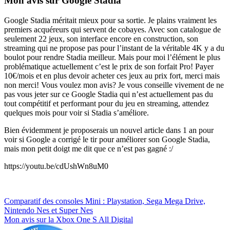
Mon avis sur Google Stadia
Google Stadia méritait mieux pour sa sortie. Je plains vraiment les
premiers acquéreurs qui servent de cobayes. Avec son catalogue de
seulement 22 jeux, son interface encore en construction, son
streaming qui ne propose pas pour l’instant de la véritable 4K y a du
boulot pour rendre Stadia meilleur. Mais pour moi l’élément le plus
problématique actuellement c’est le prix de son forfait Pro! Payer
10€/mois et en plus devoir acheter ces jeux au prix fort, merci mais
non merci! Vous voulez mon avis? Je vous conseille vivement de ne
pas vous jeter sur ce Google Stadia qui n’est actuellement pas du
tout compétitif et performant pour du jeu en streaming, attendez
quelques mois pour voir si Stadia s’améliore.
Bien évidemment je proposerais un nouvel article dans 1 an pour
voir si Google a corrigé le tir pour améliorer son Google Stadia,
mais mon petit doigt me dit que ce n’est pas gagné :/
https://youtu.be/cdUshWn8uM0
Navigation
Comparatif des consoles Mini : Playstation, Sega Mega Drive,
Nintendo Nes et Super Nes
de
Mon avis sur la Xbox One S All Digital