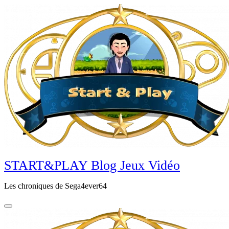
Aller
au
contenu
principal
START&PLAY Blog Jeux Vidéo
Les chroniques de Sega4ever64