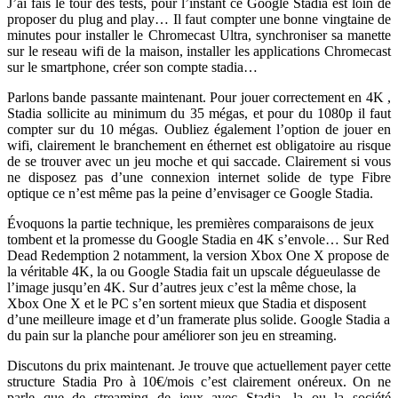
J’ai fais le tour des tests, pour l’instant ce Google Stadia est loin de
proposer du plug and play… Il faut compter une bonne vingtaine de
minutes pour installer le Chromecast Ultra, synchroniser sa manette
sur le reseau wifi de la maison, installer les applications Chromecast
sur le smartphone, créer son compte stadia…
Parlons bande passante maintenant. Pour jouer correctement en 4K ,
Stadia sollicite au minimum du 35 mégas, et pour du 1080p il faut
compter sur du 10 mégas. Oubliez également l’option de jouer en
wifi, clairement le branchement en éthernet est obligatoire au risque
de se trouver avec un jeu moche et qui saccade. Clairement si vous
ne disposez pas d’une connexion internet solide de type Fibre
optique ce n’est même pas la peine d’envisager ce Google Stadia.
Évoquons la partie technique, les premières comparaisons de jeux
tombent et la promesse du Google Stadia en 4K s’envole… Sur Red
Dead Redemption 2 notamment, la version Xbox One X propose de
la véritable 4K, la ou Google Stadia fait un upscale dégueulasse de
l’image jusqu’en 4K. Sur d’autres jeux c’est la même chose, la
Xbox One X et le PC s’en sortent mieux que Stadia et disposent
d’une meilleure image et d’un framerate plus solide. Google Stadia a
du pain sur la planche pour améliorer son jeu en streaming.
Discutons du prix maintenant. Je trouve que actuellement payer cette
structure Stadia Pro à 10€/mois c’est clairement onéreux. On ne
parle que de streaming de jeux avec Stadia, la ou la société