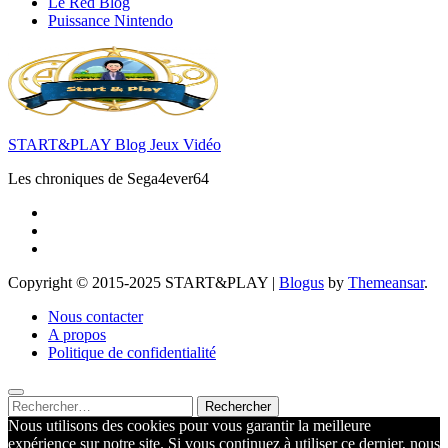
Le Red Blog
Puissance Nintendo
START&PLAY Blog Jeux Vidéo
Les chroniques de Sega4ever64
Copyright © 2015-2025 START&PLAY
|
Blogus
by
Themeansar
.
Nous contacter
A propos
Politique de confidentialité
Rechercher :
Nous utilisons des cookies pour vous garantir la meilleure
expérience sur notre site. Si vous continuez à utiliser ce dernier, nous