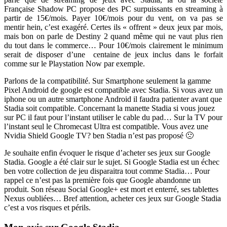
Française Shadow PC propose des PC surpuissants en streaming à
partir de 15€/mois. Payer 10€/mois pour du vent, on va pas se
mentir hein, c’est exagéré. Certes ils « offrent » deux jeux par mois,
mais bon on parle de Destiny 2 quand même qui ne vaut plus rien
du tout dans le commerce… Pour 10€/mois clairement le minimum
serait de disposer d’une centaine de jeux inclus dans le forfait
comme sur le Playstation Now par exemple.
Parlons de la compatibilité. Sur Smartphone seulement la gamme
Pixel Android de google est compatible avec Stadia. Si vous avez un
iphone ou un autre smartphone Android il faudra patienter avant que
Stadia soit compatible. Concernant la manette Stadia si vous jouez
sur PC il faut pour l’instant utiliser le cable du pad… Sur la TV pour
l’instant seul le Chromecast Ultra est compatible. Vous avez une
Nvidia Shield Google TV? ben Stadia n’est pas proposé 🙁
Je souhaite enfin évoquer le risque d’acheter ses jeux sur Google
Stadia. Google a été clair sur le sujet. Si Google Stadia est un échec
ben votre collection de jeu disparaitra tout comme Stadia… Pour
rappel ce n’est pas la première fois que Google abandonne un
produit. Son réseau Social Google+ est mort et enterré, ses tablettes
Nexus oubliées… Bref attention, acheter ces jeux sur Google Stadia
c’est a vos risques et périls.