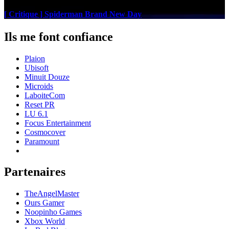
[ Critique ] Spiderman Brand New Day
Ils me font confiance
Plaion
Ubisoft
Minuit Douze
Microids
LaboiteCom
Reset PR
LU 6.1
Focus Entertainment
Cosmocover
Paramount
Partenaires
TheAngelMaster
Ours Gamer
Noopinho Games
Xbox World