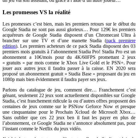
un jeu via son assistant, ou grâce à l’aide d’un autre joueur…
Les promesses VS la réalité
Les promesses c’est bien, mais les premiers retours sur le début du
Google Stadia ne sont pas aussi glorieux… Pour 129€ les premiers
acquéreurs de Google Stadia disposent d’un Chromecast Ultra à
brancher sur une TV et d’une manette Stadia (
pack premiere
edition
). Les premiers acheteurs de ce pack Stadia disposent des 03
premiers mois gratuits à l’abonnement Stadia Pro! Stadia Pro est un
abonnement a 10€/mois pour du 4K/60FPS promettant 2 jeux
« gratuits » par mois comme le Xbox Live Gold et le PSN+. Pour
jouer aux autres jeux il faudra passer à la caisse. EN 2020 sera
proposé un abonnement gratuit « Stadia Base » proposant du jeu en
1080p mais bien évidemment il faudra payer ses jeux.
Parlons du catalogue de jeu, comment dire… Franchement c’est
génant, seulement 22 jeux sont actuellement disponibles sur Google
Stadia, c’est franchement ridicule la ou d’autres offres proposent des
centaines de jeux comme sur le PSNow Geforce Now et presque
une cinquantaine pour le Prochain Xcloud de Microsoft Xbox…
Sans oublier que ces 22 jeux ben il faut les payer en plus de
l’abonnement, ce Google Stadia ne s’annonce absolument pas, pour
l’instant comme le Netflix du jeux vidéo.