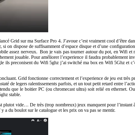
 lancé Grid sur ma Surface Pro 4. J’avoue c’est vraiment cool d’être dans
jour, si on dispose de suffisamment d’espace disque et d’une configuration
bile assez nerveux. Bon je vais pas tourner autour du pot, en Wifi et
ment jouable. Pour améliorer l’experience il faudra probablement invest
le ils preconisent du Wifi 5ghz j’ai switché ma box en Wifi 5Ghz et c’
concluant. Grid fonctionne correctement et l’experience de jeu est très 
é de legers ralentissements parfois, et un tout petit retard entre l’acti
endu que le boitier PC (ou chromecast ultra) soit relié en ethernet. Ou
ghz stable.
est plutot vide… De très (trop nombreux) jeux manquent pour l’instant 
a du boulot sur le catalogue et les prix on va pas se mentir.