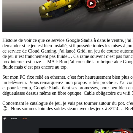
Histoire de voir ce que ce service Google Stadia à dans le ventre, j’ai
demander si le jeu est bien installé, si il possède toutes les mises à 
ce service de Cloud Gaming, j’ai lancé Grid, un jeu de course automo
de jeu n’est franchement pas fluide… Ca rame souvent c’est pas franche
box internet est naze… MAJ: Bon j’ai consulté la rubrique aide Goog
fluide mais c’est pas encore au top.
Sur mon PC fixe relié en ethernet, c’est fort heureusement bien plus 
un téléviseur. Vous remarquerez mon propos » très proche ». J’ai constat
et pour le coup, Google Stadia tient ses promesses, pour peu bien ent
dégueulasse dessus même en fibre optique. Cable obligatoire ou wifi 5
Concernant le catalogue de jeu, je vais pas tourner autour du pot, c’
🙁 . Nous sommes loin des soldes steam avec des jeux à 8/15€… Bref y 