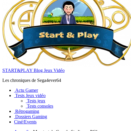
START&PLAY Blog Jeux Vidéo
Les chroniques de Sega4ever64
Actu Gamer
Tests Jeux vidéo
Tests jeux
Tests consoles
Rétrogaming
Dossiers Gaming
Ciné/Events