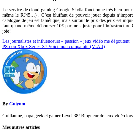
Le service de cloud gaming Google Stadia fonctionne très bien pour 
même le RJ45…) . C’est bluffant de pouvoir jouer depuis n’importe 
catalogue de jeu est famélique, mais surtout le prix des jeux est inq
faut quand même débourser 10€ par mois juste pour l’infrastructure 
joie!
Navigation
Les journalistes et influenceurs « passion » jeux vidéo me dégoutent
PS5 ou Xbox Series X? Voici mon comparatif (M.A.J)
de
l’article
By
Guiyom
Guillaume, papa geek et gamer Level 38! Blogueur de jeux vidéo lors d
Mes autres articles