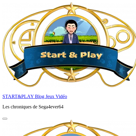
Aller
au
contenu
principal
START&PLAY Blog Jeux Vidéo
Les chroniques de Sega4ever64