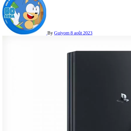
By
Guiyom
8 août 2023