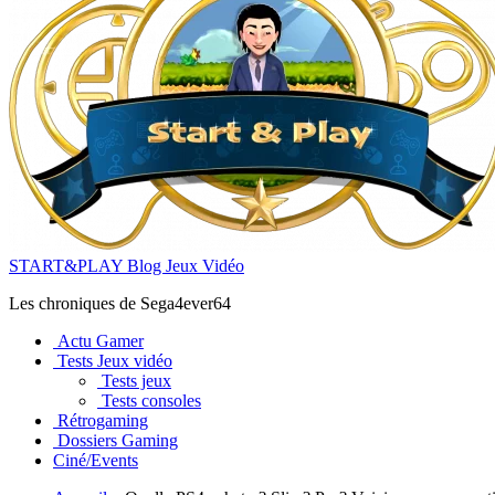
START&PLAY Blog Jeux Vidéo
Les chroniques de Sega4ever64
Actu Gamer
Tests Jeux vidéo
Tests jeux
Tests consoles
Rétrogaming
Dossiers Gaming
Ciné/Events