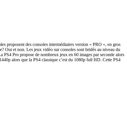
soles proposent des consoles intermédiaires version « PRO », en gros
le? Oui et non. Les jeux vidéo sur consoles sont bridés au niveau du
ref La PS4 Pro propose de nombreux jeux en 60 images par seconde alors
1440p alors que la PS4 classique c’est du 1080p full HD. Cette PS4