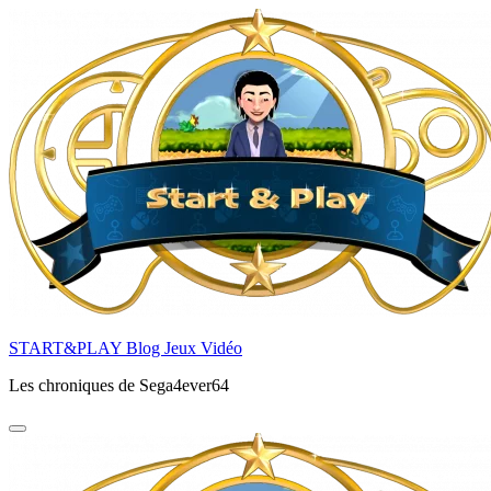
Aller
au
contenu
principal
START&PLAY Blog Jeux Vidéo
Les chroniques de Sega4ever64