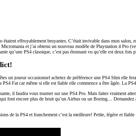
Pro étaient effroyablement bruyantes. C’était invivable dans mon salon, m
tie Micromania et j’ai obtenu un nouveau modèle de Playstation 4 Pro (
nte qu’une PS4 classique, c’est pas étonnant vu qu’elle est deux fois p
ict!
êtes un joueur occasionnel achetez de préférence une PS4 Slim elle fera p
la PS4 Fat car même si elle est fiable elle commence a être âgée. La PS4 
ante, il faudra vous tourner sur une PS4 Pro. Mais faites vraiment attenti
les qui font encore plus de bruit qu’un Airbus ou un Boeing… Demandez
sions de la PS4 et franchement c’est la meilleure! Petite, légère et fiab