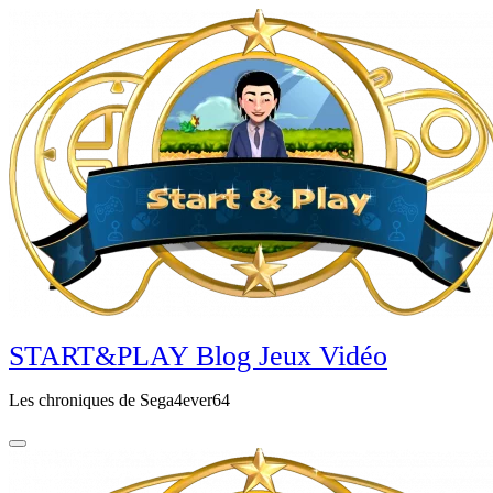
Aller
au
contenu
principal
START&PLAY Blog Jeux Vidéo
Les chroniques de Sega4ever64