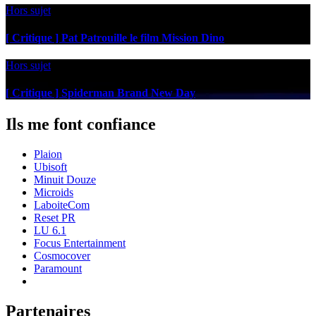
Hors sujet
[ Critique ] Pat Patrouille le film Mission Dino
Hors sujet
[ Critique ] Spiderman Brand New Day
Ils me font confiance
Plaion
Ubisoft
Minuit Douze
Microids
LaboiteCom
Reset PR
LU 6.1
Focus Entertainment
Cosmocover
Paramount
Partenaires