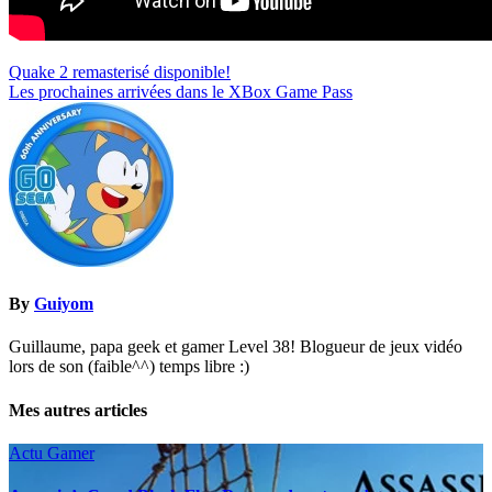
Navigation
Quake 2 remasterisé disponible!
Les prochaines arrivées dans le XBox Game Pass
de
l’article
By
Guiyom
Guillaume, papa geek et gamer Level 38! Blogueur de jeux vidéo
lors de son (faible^^) temps libre :)
Mes autres articles
Actu Gamer