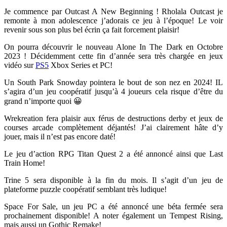
Je commence par Outcast A New Beginning ! Rholala Outcast je
remonte à mon adolescence j’adorais ce jeu à l’époque! Le voir
revenir sous son plus bel écrin ça fait forcement plaisir!
On pourra découvrir le nouveau Alone In The Dark en Octobre
2023 ! Décidemment cette fin d’année sera très chargée en jeux
vidéo sur
PS5
Xbox Series et PC!
Un South Park Snowday pointera le bout de son nez en 2024! IL
s’agira d’un jeu coopératif jusqu’à 4 joueurs cela risque d’être du
grand n’importe quoi 😀
Wrekreation fera plaisir aux férus de destructions derby et jeux de
courses arcade complètement déjantés! J’ai clairement hâte d’y
jouer, mais il n’est pas encore daté!
Le jeu d’action RPG Titan Quest 2 a été annoncé ainsi que Last
Train Home!
Trine 5 sera disponible à la fin du mois. Il s’agit d’un jeu de
plateforme puzzle coopératif semblant très ludique!
Space For Sale, un jeu PC a été annoncé une béta fermée sera
prochainement disponible! A noter également un Tempest Rising,
mais aussi un Gothic Remake!