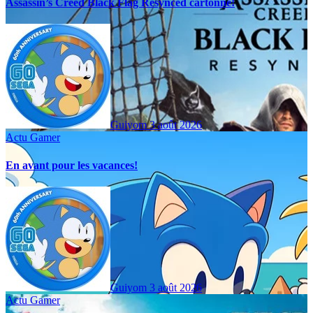
Assassin’s Creed Black Flag Resynced cartonne!
Guiyom
3 août 2026
Actu Gamer
En avant pour les vacances!
Guiyom
3 août 2026
Actu Gamer