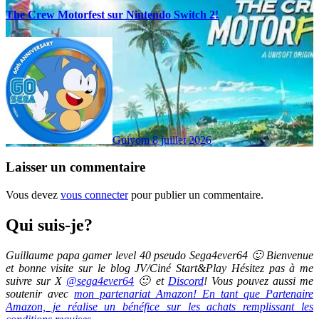
The Crew Motorfest sur Nintendo Switch 2!
Guiyom
8 juillet 2026
Laisser un commentaire
Vous devez
vous connecter
pour publier un commentaire.
Qui suis-je?
Guillaume papa gamer level 40 pseudo Sega4ever64 🙂 Bienvenue
et bonne visite sur le blog JV/Ciné Start&Play Hésitez pas à me
suivre sur X
@sega4ever64
🙂 et
Discord
! Vous pouvez aussi me
soutenir avec
mon partenariat Amazon! En tant que Partenaire
Amazon, je réalise un bénéfice sur les achats remplissant les