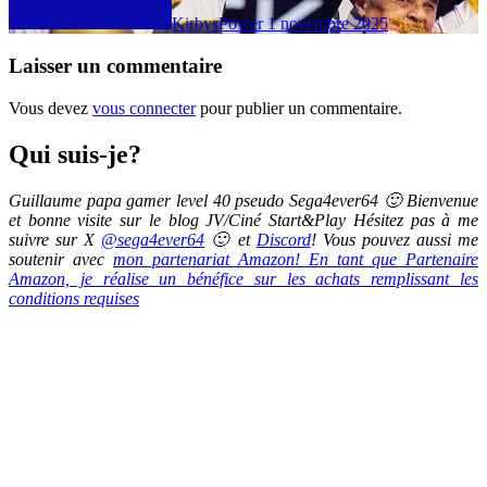
KirbysPower
1 novembre 2025
Laisser un commentaire
Vous devez
vous connecter
pour publier un commentaire.
Qui suis-je?
Guillaume papa gamer level 40 pseudo Sega4ever64 🙂 Bienvenue
et bonne visite sur le blog JV/Ciné Start&Play Hésitez pas à me
suivre sur X
@sega4ever64
🙂 et
Discord
! Vous pouvez aussi me
soutenir avec
mon partenariat Amazon! En tant que Partenaire
Amazon, je réalise un bénéfice sur les achats remplissant les
conditions requises