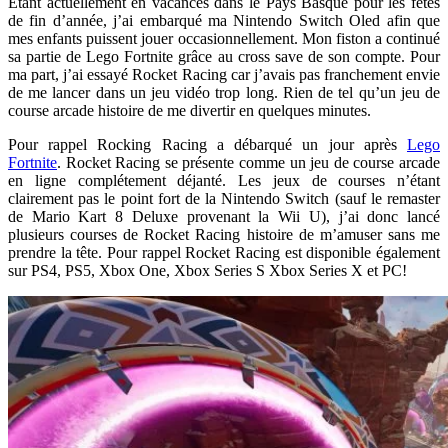
Étant actuellement en vacances dans le Pays Basque pour les fêtes
de fin d’année, j’ai embarqué ma Nintendo Switch Oled afin que
mes enfants puissent jouer occasionnellement. Mon fiston a continué
sa partie de Lego Fortnite grâce au cross save de son compte. Pour
ma part, j’ai essayé Rocket Racing car j’avais pas franchement envie
de me lancer dans un jeu vidéo trop long. Rien de tel qu’un jeu de
course arcade histoire de me divertir en quelques minutes.
Pour rappel Rocking Racing a débarqué un jour après
Lego
Fortnite
. Rocket Racing se présente comme un jeu de course arcade
en ligne complétement déjanté. Les jeux de courses n’étant
clairement pas le point fort de la Nintendo Switch (sauf le remaster
de Mario Kart 8 Deluxe provenant la Wii U), j’ai donc lancé
plusieurs courses de Rocket Racing histoire de m’amuser sans me
prendre la tête. Pour rappel Rocket Racing est disponible également
sur PS4, PS5, Xbox One, Xbox Series S Xbox Series X et PC!