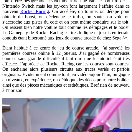
loin d’être désagréable. Évidemment rien ne vaut le pad Pro de la
Nintendo Switch mais les joy-con font largement l’affaire dans ce
nouveau
Rocket Racing
. On accélère, on tourne, on dérape pour
obtenir du boost, on déclenche le turbo, on saute, on vole on
s’accroche aux pistes du coté et on peut même conduire sur le toit!
On ressent bien notre voiture tout comme les dérapages et le boost.
Le Gameplay de Rocket Racing est très ludique et je suis en terrain
conquis étant biberonné aux jeux de course arcade de chez Sega ^^.
Étant habitué à ce genre de jeu de course arcade, j’ai survolé les
premières courses online à 12 joueurs. J’ai gagné de nombreuses
courses sans grande difficulté il faut dire que le tutoriel était très
efficace. J’apprécie ce Rocket Racing car les courses sont courtes.
On enchaine alors plusieurs circuits aux tracés variés et parfois
originaux. Évidemment comme tout jeu vidéo aujourd’hui, on gagne
en niveaux, en expérience, on débloque des décos pour notre bolide,
ainsi que des pièces mécaniques et esthétiques. Bref rien de nouveau
à l’horizon.