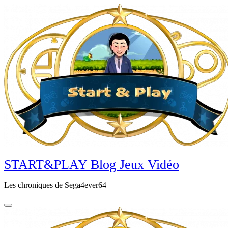
Aller
au
contenu
principal
START&PLAY Blog Jeux Vidéo
Les chroniques de Sega4ever64