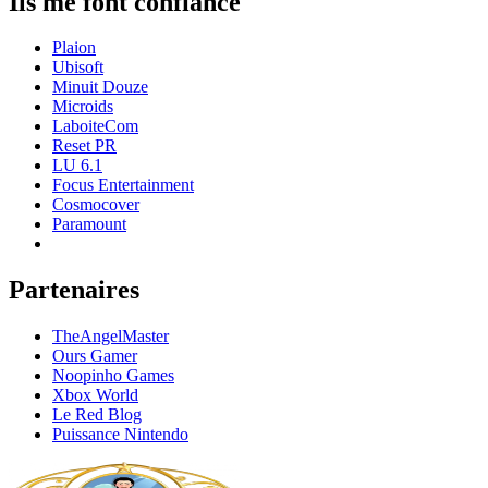
Ils me font confiance
Plaion
Ubisoft
Minuit Douze
Microids
LaboiteCom
Reset PR
LU 6.1
Focus Entertainment
Cosmocover
Paramount
Partenaires
TheAngelMaster
Ours Gamer
Noopinho Games
Xbox World
Le Red Blog
Puissance Nintendo