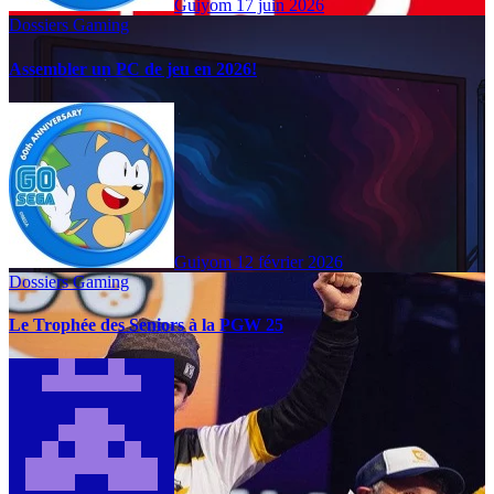
Guiyom
17 juin 2026
Dossiers Gaming
Assembler un PC de jeu en 2026!
Guiyom
12 février 2026
Dossiers Gaming
Le Trophée des Seniors à la PGW 25