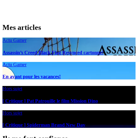
Mes articles
Actu Gamer
Assassin’s Creed Black Flag Resynced cartonne!
Actu Gamer
En avant pour les vacances!
Hors sujet
[ Critique ] Pat Patrouille le film Mission Dino
Hors sujet
[ Critique ] Spiderman Brand New Day