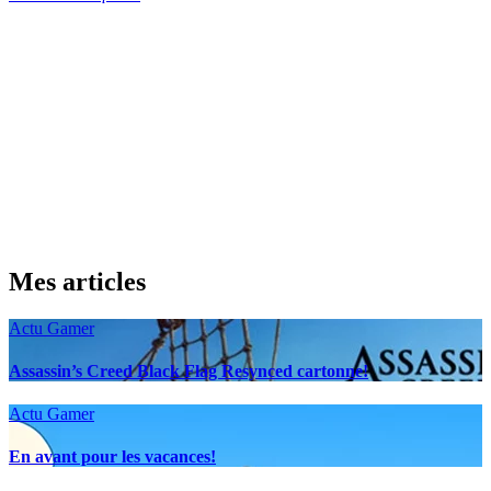
Mes articles
Actu Gamer
Assassin’s Creed Black Flag Resynced cartonne!
Actu Gamer
En avant pour les vacances!