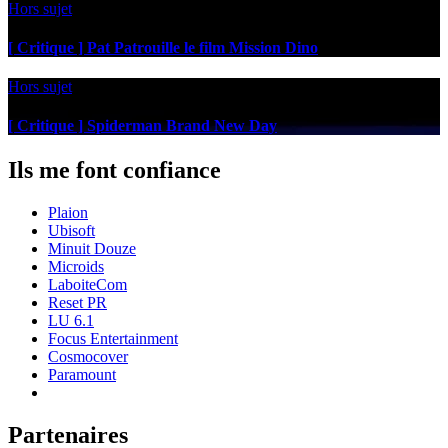
Hors sujet
[ Critique ] Pat Patrouille le film Mission Dino
Hors sujet
[ Critique ] Spiderman Brand New Day
Ils me font confiance
Plaion
Ubisoft
Minuit Douze
Microids
LaboiteCom
Reset PR
LU 6.1
Focus Entertainment
Cosmocover
Paramount
Partenaires