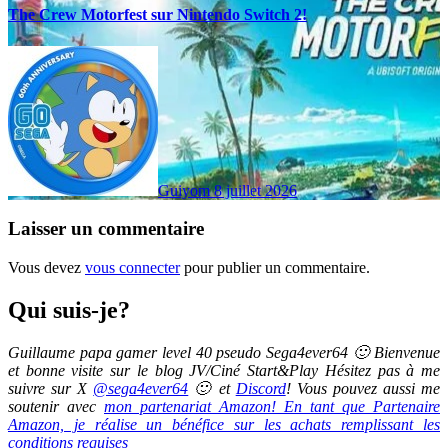
The Crew Motorfest sur Nintendo Switch 2!
Guiyom
8 juillet 2026
Laisser un commentaire
Vous devez
vous connecter
pour publier un commentaire.
Qui suis-je?
Guillaume papa gamer level 40 pseudo Sega4ever64 🙂 Bienvenue
et bonne visite sur le blog JV/Ciné Start&Play Hésitez pas à me
suivre sur X
@sega4ever64
🙂 et
Discord
! Vous pouvez aussi me
soutenir avec
mon partenariat Amazon! En tant que Partenaire
Amazon, je réalise un bénéfice sur les achats remplissant les
conditions requises