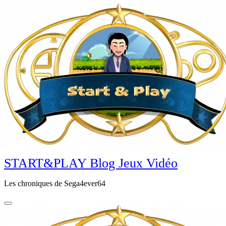
Aller
au
contenu
principal
START&PLAY Blog Jeux Vidéo
Les chroniques de Sega4ever64