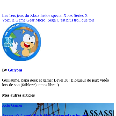
Navigation
Les 1ers jeux du Xbox Inside spécial Xbox Series X
Voici la Game Gear Micro! Sega C’est plus troll que toi!
de
l’article
By
Guiyom
Guillaume, papa geek et gamer Level 38! Blogueur de jeux vidéo
lors de son (faible^^) temps libre :)
Mes autres articles
Actu Gamer
Assassin’s Creed Black Flag Resynced cartonne!