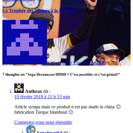
Le Trophée des Seniors à la PGW 25
KirbysPower
1 novembre 2025
7 thoughts on “Sega Dreamcast HDMI ? C’est possible, et c’est génial!”
Anthrax
dit :
10 février 2018 à 21 h 53 min
Article sympa mais ce produit n est pas made in china 🙂
fabrication Turque Istanboul 🙂
Connectez-vous pour répondre
Sega4ever64
dit :