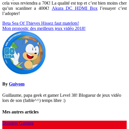
cela vous reviendra a 70€! La qualité est top et c’est bien moins cher
qu’un scanliner a 400€!
Akura DC HDMI Box
l’essayer c’est
l’adopter!
Navigation
Beta Sea Of Thieves Hissez faut matelots!
Mon pronostic des meilleurs jeux vidéo 2018!
de
l’article
By
Guiyom
Guillaume, papa geek et gamer Level 38! Blogueur de jeux vidéo
lors de son (faible^^) temps libre :)
Mes autres articles
Dossiers Gaming