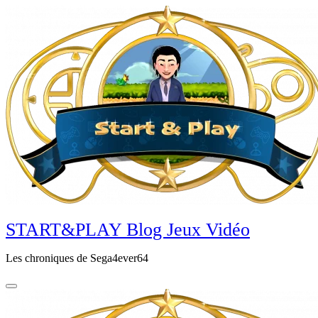
Aller
au
contenu
principal
START&PLAY Blog Jeux Vidéo
Les chroniques de Sega4ever64