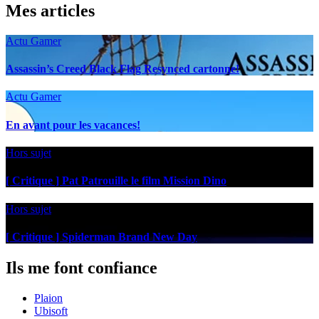
Mes articles
Actu Gamer
Assassin’s Creed Black Flag Resynced cartonne!
Actu Gamer
En avant pour les vacances!
Hors sujet
[ Critique ] Pat Patrouille le film Mission Dino
Hors sujet
[ Critique ] Spiderman Brand New Day
Ils me font confiance
Plaion
Ubisoft