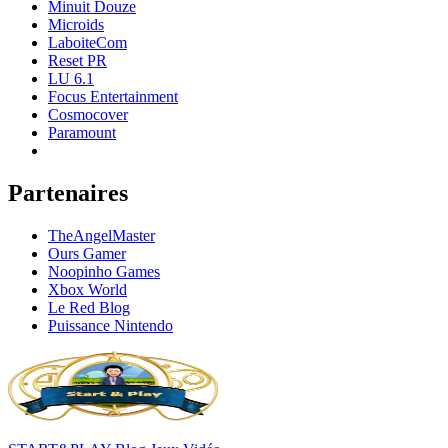
Minuit Douze
Microids
LaboiteCom
Reset PR
LU 6.1
Focus Entertainment
Cosmocover
Paramount
Partenaires
TheAngelMaster
Ours Gamer
Noopinho Games
Xbox World
Le Red Blog
Puissance Nintendo