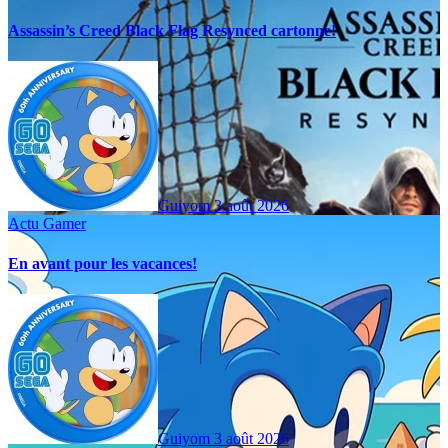
Assassin’s Creed Black Flag Resynced cartonne!
Guiyom
3 août 2026
Actu Gamer
En avant pour les vacances!
Guiyom
3 août 2026