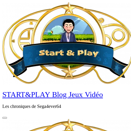
Aller
au
contenu
principal
START&PLAY Blog Jeux Vidéo
Les chroniques de Sega4ever64