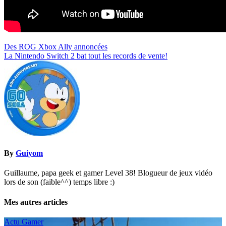
Navigation
Des ROG Xbox Ally annoncées
La Nintendo Switch 2 bat tout les records de vente!
de
l’article
By
Guiyom
Guillaume, papa geek et gamer Level 38! Blogueur de jeux vidéo
lors de son (faible^^) temps libre :)
Mes autres articles
Actu Gamer