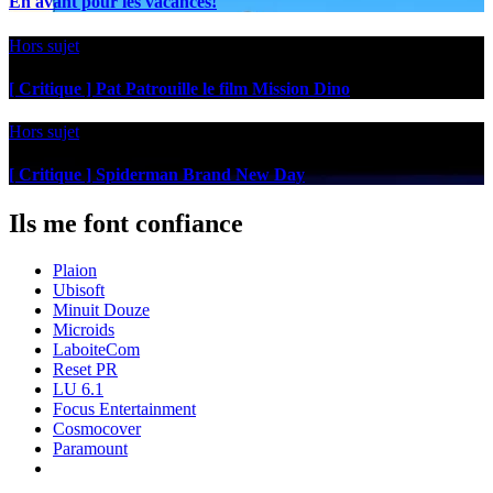
En avant pour les vacances!
Hors sujet
[ Critique ] Pat Patrouille le film Mission Dino
Hors sujet
[ Critique ] Spiderman Brand New Day
Ils me font confiance
Plaion
Ubisoft
Minuit Douze
Microids
LaboiteCom
Reset PR
LU 6.1
Focus Entertainment
Cosmocover
Paramount