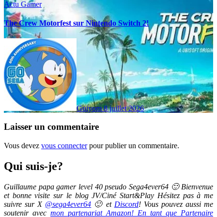
Actu Gamer
The Crew Motorfest sur Nintendo Switch 2!
Guiyom
8 juillet 2026
Laisser un commentaire
Vous devez
vous connecter
pour publier un commentaire.
Qui suis-je?
Guillaume papa gamer level 40 pseudo Sega4ever64 🙂 Bienvenue
et bonne visite sur le blog JV/Ciné Start&Play Hésitez pas à me
suivre sur X
@sega4ever64
🙂 et
Discord
! Vous pouvez aussi me
soutenir avec
mon partenariat Amazon! En tant que Partenaire