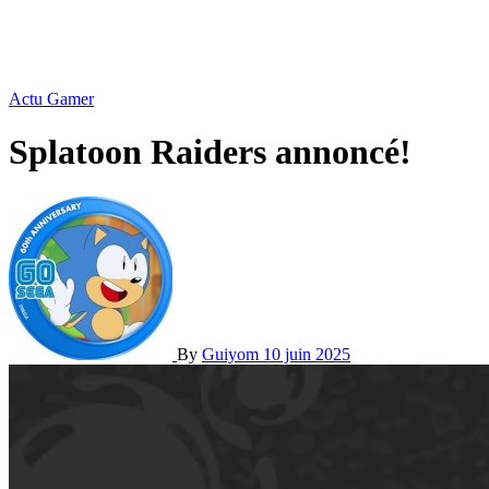
Actu Gamer
Splatoon Raiders annoncé!
By
Guiyom
10 juin 2025