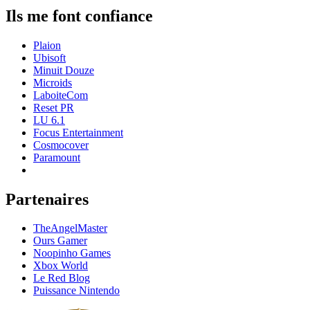
Ils me font confiance
Plaion
Ubisoft
Minuit Douze
Microids
LaboiteCom
Reset PR
LU 6.1
Focus Entertainment
Cosmocover
Paramount
Partenaires
TheAngelMaster
Ours Gamer
Noopinho Games
Xbox World
Le Red Blog
Puissance Nintendo