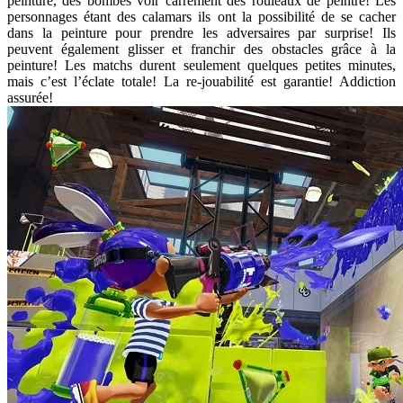
peinture, des bombes voir carrément des rouleaux de peintre! Les
personnages étant des calamars ils ont la possibilité de se cacher
dans la peinture pour prendre les adversaires par surprise! Ils
peuvent également glisser et franchir des obstacles grâce à la
peinture! Les matchs durent seulement quelques petites minutes,
mais c’est l’éclate totale! La re-jouabilité est garantie! Addiction
assurée!