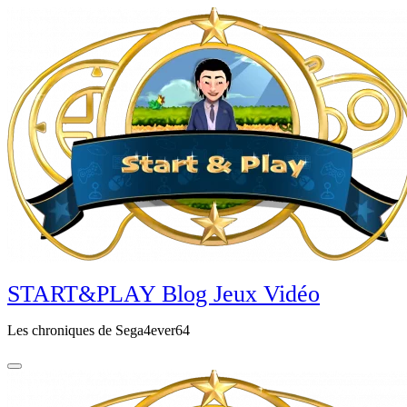
Aller
au
contenu
principal
START&PLAY Blog Jeux Vidéo
Les chroniques de Sega4ever64