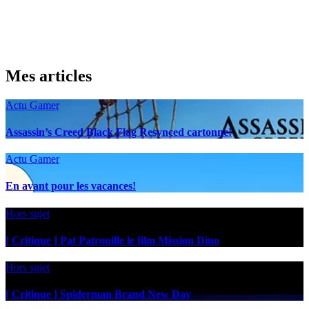
Mes articles
Actu Gamer
Assassin’s Creed Black Flag Resynced cartonne!
Actu Gamer
En avant pour les vacances!
Hors sujet
[ Critique ] Pat Patrouille le film Mission Dino
Hors sujet
[ Critique ] Spiderman Brand New Day