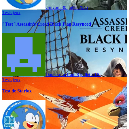
Guiyom
30 juillet 2026
Tests jeux
[ Test ] Assassin’s Creed Black Flag Resynced
Damien LeTrain
8 juillet 2026
Tests jeux
Test de Starfox