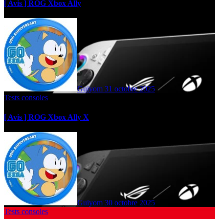
[ Avis ] ROG Xbox Ally
Guiyom
31 octobre 2025
Tests consoles
[ Avis ] ROG Xbox Ally X
Guiyom
30 octobre 2025
Tests consoles