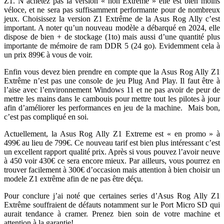
Z1. N’achetez pas la version « non Extrême » elle est bien moins
véloce, et ne sera pas suffisamment performante pour de nombreux
jeux. Choisissez la version Z1 Extrême de la Asus Rog Ally c’est
important. A noter qu’un nouveau modèle a débarqué en 2024, elle
dispose de bien + de stockage (1to) mais aussi d’une quantité plus
importante de mémoire de ram DDR 5 (24 go). Evidemment cela à
un prix 899€ à vous de voir.
Enfin vous devez bien prendre en compte que la Asus Rog Ally Z1
Extrême n’est pas une console de jeu Plug And Play. Il faut être à
l’aise avec l’environnement Windows 11 et ne pas avoir de peur de
mettre les mains dans le cambouis pour mettre tout les pilotes à jour
afin d’améliorer les performances en jeu de la machine. Mais bon,
c’est pas compliqué en soi.
Actuellement, la Asus Rog Ally Z1 Extreme est « en promo » à
499€ au lieu de 799€. Ce nouveau tarif est bien plus intéressant c’est
un excellent rapport qualité prix. Après si vous pouvez l’avoir neuve
à 450 voir 430€ ce sera encore mieux. Par ailleurs, vous pourrez en
trouver facilement à 300€ d’occasion mais attention à bien choisir un
modele Z1 extrême afin de ne pas être déçu.
Pour conclure j’ai noté que certaines series d’Asus Rog Ally Z1
Extrême souffraient de défauts notamment sur le Port Micro SD qui
aurait tendance à cramer. Prenez bien soin de votre machine et
attention à la garantie!