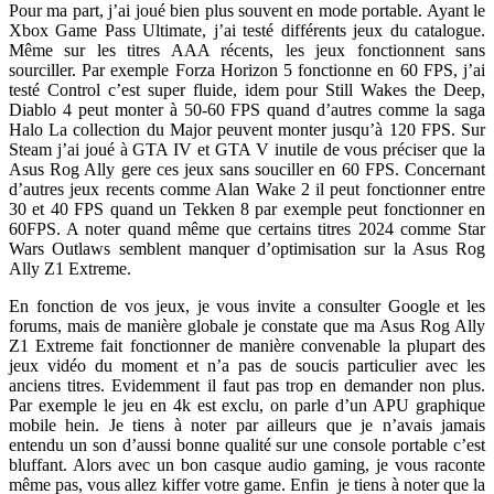
Pour ma part, j’ai joué bien plus souvent en mode portable. Ayant le
Xbox Game Pass Ultimate, j’ai testé différents jeux du catalogue.
Même sur les titres AAA récents, les jeux fonctionnent sans
sourciller. Par exemple Forza Horizon 5 fonctionne en 60 FPS, j’ai
testé Control c’est super fluide, idem pour Still Wakes the Deep,
Diablo 4 peut monter à 50-60 FPS quand d’autres comme la saga
Halo La collection du Major peuvent monter jusqu’à 120 FPS. Sur
Steam j’ai joué à GTA IV et GTA V inutile de vous préciser que la
Asus Rog Ally gere ces jeux sans souciller en 60 FPS. Concernant
d’autres jeux recents comme Alan Wake 2 il peut fonctionner entre
30 et 40 FPS quand un Tekken 8 par exemple peut fonctionner en
60FPS. A noter quand même que certains titres 2024 comme Star
Wars Outlaws semblent manquer d’optimisation sur la Asus Rog
Ally Z1 Extreme.
En fonction de vos jeux, je vous invite a consulter Google et les
forums, mais de manière globale je constate que ma Asus Rog Ally
Z1 Extreme fait fonctionner de manière convenable la plupart des
jeux vidéo du moment et n’a pas de soucis particulier avec les
anciens titres. Evidemment il faut pas trop en demander non plus.
Par exemple le jeu en 4k est exclu, on parle d’un APU graphique
mobile hein. Je tiens à noter par ailleurs que je n’avais jamais
entendu un son d’aussi bonne qualité sur une console portable c’est
bluffant. Alors avec un bon casque audio gaming, je vous raconte
même pas, vous allez kiffer votre game. Enfin je tiens à noter que la