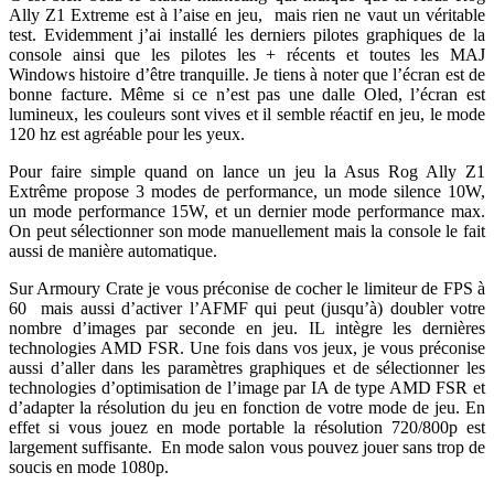
Ally Z1 Extreme est à l’aise en jeu, mais rien ne vaut un véritable
test. Evidemment j’ai installé les derniers pilotes graphiques de la
console ainsi que les pilotes les + récents et toutes les MAJ
Windows histoire d’être tranquille. Je tiens à noter que l’écran est de
bonne facture. Même si ce n’est pas une dalle Oled, l’écran est
lumineux, les couleurs sont vives et il semble réactif en jeu, le mode
120 hz est agréable pour les yeux.
Pour faire simple quand on lance un jeu la Asus Rog Ally Z1
Extrême propose 3 modes de performance, un mode silence 10W,
un mode performance 15W, et un dernier mode performance max.
On peut sélectionner son mode manuellement mais la console le fait
aussi de manière automatique.
Sur Armoury Crate je vous préconise de cocher le limiteur de FPS à
60 mais aussi d’activer l’AFMF qui peut (jusqu’à) doubler votre
nombre d’images par seconde en jeu. IL intègre les dernières
technologies AMD FSR. Une fois dans vos jeux, je vous préconise
aussi d’aller dans les paramètres graphiques et de sélectionner les
technologies d’optimisation de l’image par IA de type AMD FSR et
d’adapter la résolution du jeu en fonction de votre mode de jeu. En
effet si vous jouez en mode portable la résolution 720/800p est
largement suffisante. En mode salon vous pouvez jouer sans trop de
soucis en mode 1080p.