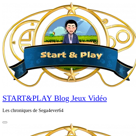
Aller
au
contenu
principal
START&PLAY Blog Jeux Vidéo
Les chroniques de Sega4ever64