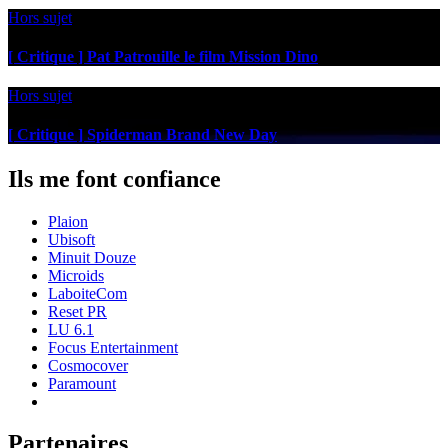
Hors sujet
[ Critique ] Pat Patrouille le film Mission Dino
Hors sujet
[ Critique ] Spiderman Brand New Day
Ils me font confiance
Plaion
Ubisoft
Minuit Douze
Microids
LaboiteCom
Reset PR
LU 6.1
Focus Entertainment
Cosmocover
Paramount
Partenaires