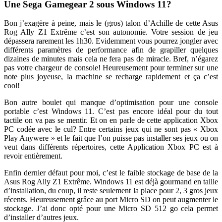
Une Sega Gamegear 2 sous Windows 11?
Bon j’exagère à peine, mais le (gros) talon d’Achille de cette Asus
Rog Ally Z1 Extrême c’est son autonomie. Votre session de jeu
dépassera rarement les 1h30. Evidemment vous pourrez jongler avec
différents paramètres de performance afin de grapiller quelques
dizaines de minutes mais cela ne fera pas de miracle. Bref, n’égarez
pas votre chargeur de console! Heureusement pour terminer sur une
note plus joyeuse, la machine se recharge rapidement et ça c’est
cool!
Bon autre boulet qui manque d’optimisation pour une console
portable c’est Windows 11. C’est pas encore idéal pour du tout
tactile on va pas se mentir. Et on en parle de cette application Xbox
PC codée avec le cul? Entre certains jeux qui ne sont pas « Xbox
Play Anywere » et le fait que l’on puisse pas installer ses jeux ou on
veut dans différents répertoires, cette Application Xbox PC est à
revoir entièrement.
Enfin dernier défaut pour moi, c’est le faible stockage de base de la
Asus Rog Ally Z1 Extrême. Windows 11 est déjà gourmand en taille
d’installation, du coup, il reste seulement la place pour 2, 3 gros jeux
récents. Heureusement grâce au port Micro SD on peut augmenter le
stockage. J’ai donc opté pour une Micro SD 512 go cela permet
d’installer d’autres jeux.