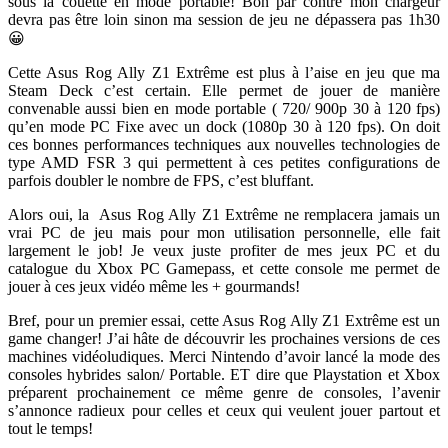
sous la couette en mode portable! Bon par contre mon chargeur
devra pas être loin sinon ma session de jeu ne dépassera pas 1h30
😀
Cette Asus Rog Ally Z1 Extrême est plus à l’aise en jeu que ma
Steam Deck c’est certain. Elle permet de jouer de manière
convenable aussi bien en mode portable ( 720/ 900p 30 à 120 fps)
qu’en mode PC Fixe avec un dock (1080p 30 à 120 fps). On doit
ces bonnes performances techniques aux nouvelles technologies de
type AMD FSR 3 qui permettent à ces petites configurations de
parfois doubler le nombre de FPS, c’est bluffant.
Alors oui, la Asus Rog Ally Z1 Extrême ne remplacera jamais un
vrai PC de jeu mais pour mon utilisation personnelle, elle fait
largement le job! Je veux juste profiter de mes jeux PC et du
catalogue du Xbox PC Gamepass, et cette console me permet de
jouer à ces jeux vidéo même les + gourmands!
Bref, pour un premier essai, cette Asus Rog Ally Z1 Extrême est un
game changer! J’ai hâte de découvrir les prochaines versions de ces
machines vidéoludiques. Merci Nintendo d’avoir lancé la mode des
consoles hybrides salon/ Portable. ET dire que Playstation et Xbox
préparent prochainement ce même genre de consoles, l’avenir
s’annonce radieux pour celles et ceux qui veulent jouer partout et
tout le temps!