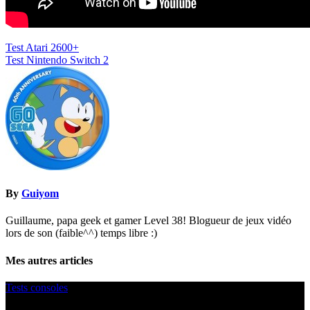
Navigation
Test Atari 2600+
Test Nintendo Switch 2
de
l’article
By
Guiyom
Guillaume, papa geek et gamer Level 38! Blogueur de jeux vidéo
lors de son (faible^^) temps libre :)
Mes autres articles
Tests consoles