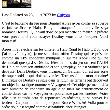
Last Updated on 23 juillet 2023 by
Guiyom
C’est le baptême du feu pour Bungie! Après avoir confié sa superbe
et juteuse licence Halo, Bungie s’attaque à une nouvelle saga
nommée Destiny! Que vaut donc ce jeu manette en main? Je préfère
vous prévenir, si vous essayez Destiny, vous allez l’adopter! Voici
mon test!
Après m’être éclaté sur les différents Halo (Sauf le Halo ODST que
j’ai trouvé moyen), je me suis donc offert Destiny qui se présente
comme un FPS coopératif multijoueur, sur ma Xbox One qui ne
demandait que ça :D. Dès les 1ères minutes du jeu on sent l’ADN
de Halo de part son ambiance et son gameplay, on est vraiment pas
dépaysé! Dans Destiny, vous incarnez un Gardien, qui est une sorte
de super soldat, qui doit sauver les Terriens d’une mort certaine!
L’Intrigue de Destiny se situe dans le futur, les terriens ont découvert
un objet fanstastique nommé « Voyageur »! Cet objet permettra à la
race humaine de connaitre un age d’or, mais malheureusement de
courte durée car le Voyageur est pourchassé par les ténèbres! Votre
rôle bien entendu sera de repousser les ténèbres, et se sauver les
terriens! Ca pourrait être un job pour Bruce Willis 😀 Voila pour le
scénario, c’est soigné comme d’habitude chez Bungie!