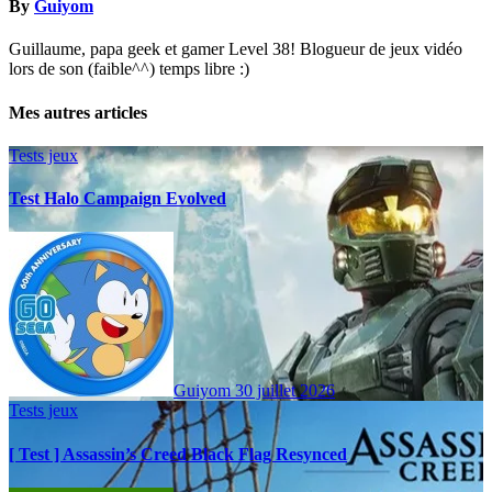
By
Guiyom
Guillaume, papa geek et gamer Level 38! Blogueur de jeux vidéo
lors de son (faible^^) temps libre :)
Mes autres articles
Tests jeux
Test Halo Campaign Evolved
Guiyom
30 juillet 2026
Tests jeux
[ Test ] Assassin’s Creed Black Flag Resynced