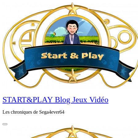
Aller
au
contenu
principal
START&PLAY Blog Jeux Vidéo
Les chroniques de Sega4ever64