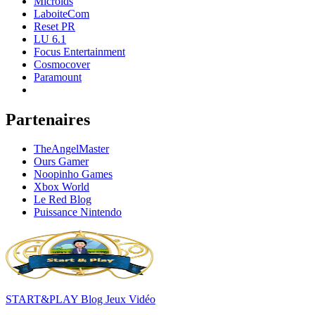
Microids
LaboiteCom
Reset PR
LU 6.1
Focus Entertainment
Cosmocover
Paramount
Partenaires
TheAngelMaster
Ours Gamer
Noopinho Games
Xbox World
Le Red Blog
Puissance Nintendo
START&PLAY Blog Jeux Vidéo