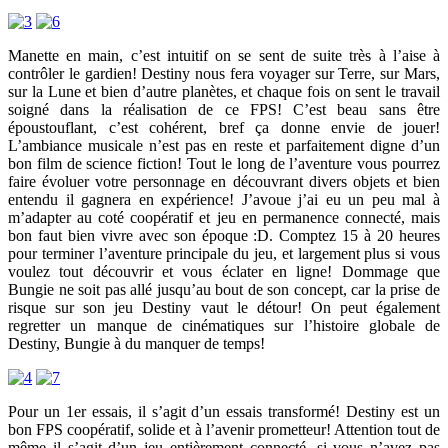
Manette en main, c’est intuitif on se sent de suite très à l’aise à
contrôler le gardien! Destiny nous fera voyager sur Terre, sur Mars,
sur la Lune et bien d’autre planètes, et chaque fois on sent le travail
soigné dans la réalisation de ce FPS! C’est beau sans être
époustouflant, c’est cohérent, bref ça donne envie de jouer!
L’ambiance musicale n’est pas en reste et parfaitement digne d’un
bon film de science fiction! Tout le long de l’aventure vous pourrez
faire évoluer votre personnage en découvrant divers objets et bien
entendu il gagnera en expérience! J’avoue j’ai eu un peu mal à
m’adapter au coté coopératif et jeu en permanence connecté, mais
bon faut bien vivre avec son époque :D. Comptez 15 à 20 heures
pour terminer l’aventure principale du jeu, et largement plus si vous
voulez tout découvrir et vous éclater en ligne! Dommage que
Bungie ne soit pas allé jusqu’au bout de son concept, car la prise de
risque sur son jeu Destiny vaut le détour! On peut également
regretter un manque de cinématiques sur l’histoire globale de
Destiny, Bungie à du manquer de temps!
Pour un 1er essais, il s’agit d’un essais transformé! Destiny est un
bon FPS coopératif, solide et à l’avenir prometteur! Attention tout de
même il s’agit d’un jeu entièrement connecté, si vous n’avez pas