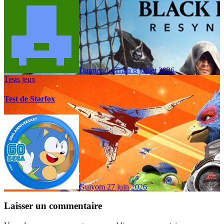
Damien LeTrain
8 juillet 2026
Tests jeux
Test de Starfox
Guiyom
27 juin 2026
Laisser un commentaire