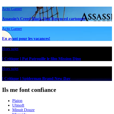
Actu Gamer
Assassin’s Creed Black Flag Resynced cartonne!
Actu Gamer
En avant pour les vacances!
Hors sujet
[ Critique ] Pat Patrouille le film Mission Dino
Hors sujet
[ Critique ] Spiderman Brand New Day
Ils me font confiance
Plaion
Ubisoft
Minuit Douze