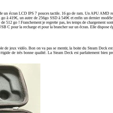
ossède un écran LCD IPS 7 pouces tactile. 16 go de ram. Un APU AMD 
 go à 419€, un autre de 256go SSD à 549€ et enfin un dernier modèle 
de de 512 go ! Franchement je regrette pas, les temps de chargement 
USB C pour la recharge et pour la brancher sur un écran. Elle dispose é
e de jeux vidéo. Bon on va pas se mentir, la boite du Steam Deck est c
de/rigide de très bonne qualité. La Steam Deck est parfaitement bien p