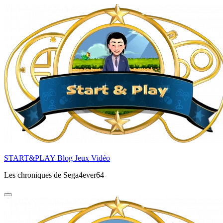
Aller
au
contenu
principal
START&PLAY Blog Jeux Vidéo
Les chroniques de Sega4ever64