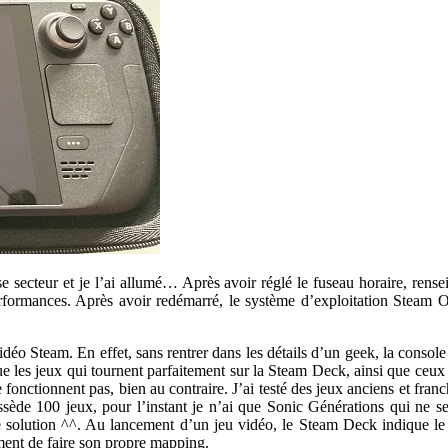
se secteur et je l’ai allumé… Après avoir réglé le fuseau horaire, re
erformances. Après avoir redémarré, le système d’exploitation Steam OS
vidéo Steam. En effet, sans rentrer dans les détails d’un geek, la conso
 les jeux qui tournent parfaitement sur la Steam Deck, ainsi que ceux q
ne fonctionnent pas, bien au contraire. J’ai testé des jeux anciens et fra
ossède 100 jeux, pour l’instant je n’ai que Sonic Générations qui ne s
 solution ^^. Au lancement d’un jeu vidéo, le Steam Deck indique le m
ment de faire son propre mapping.