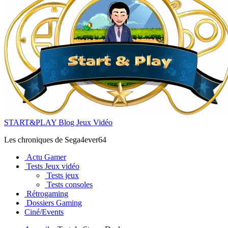
START&PLAY Blog Jeux Vidéo
Les chroniques de Sega4ever64
Actu Gamer
Tests Jeux vidéo
Tests jeux
Tests consoles
Rétrogaming
Dossiers Gaming
Ciné/Events