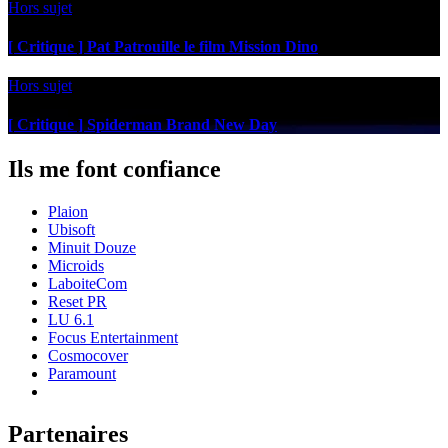
Hors sujet
[ Critique ] Pat Patrouille le film Mission Dino
Hors sujet
[ Critique ] Spiderman Brand New Day
Ils me font confiance
Plaion
Ubisoft
Minuit Douze
Microids
LaboiteCom
Reset PR
LU 6.1
Focus Entertainment
Cosmocover
Paramount
Partenaires