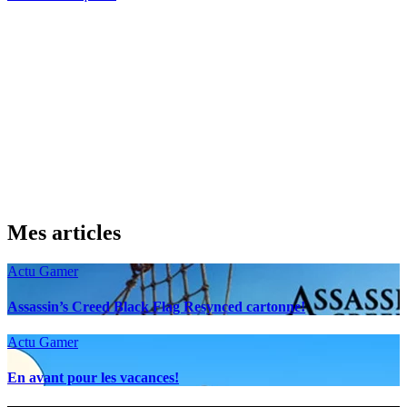
Mes articles
Actu Gamer
Assassin’s Creed Black Flag Resynced cartonne!
Actu Gamer
En avant pour les vacances!