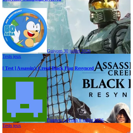
Guiyom
30 juillet 2026
Tests jeux
[ Test ] Assassin’s Creed Black Flag Resynced
Damien LeTrain
8 juillet 2026
Tests jeux