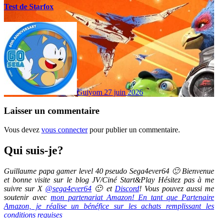
Test de Starfox
Guiyom
27 juin 2026
Laisser un commentaire
Vous devez
vous connecter
pour publier un commentaire.
Qui suis-je?
Guillaume papa gamer level 40 pseudo Sega4ever64 🙂 Bienvenue
et bonne visite sur le blog JV/Ciné Start&Play Hésitez pas à me
suivre sur X
@sega4ever64
🙂 et
Discord
! Vous pouvez aussi me
soutenir avec
mon partenariat Amazon! En tant que Partenaire
Amazon, je réalise un bénéfice sur les achats remplissant les
conditions requises