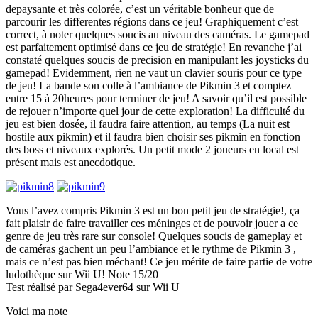
depaysante et très colorée, c’est un véritable bonheur que de
parcourir les differentes régions dans ce jeu! Graphiquement c’est
correct, à noter quelques soucis au niveau des caméras. Le gamepad
est parfaitement optimisé dans ce jeu de stratégie! En revanche j’ai
constaté quelques soucis de precision en manipulant les joysticks du
gamepad! Evidemment, rien ne vaut un clavier souris pour ce type
de jeu! La bande son colle à l’ambiance de Pikmin 3 et comptez
entre 15 à 20heures pour terminer de jeu! A savoir qu’il est possible
de rejouer n’importe quel jour de cette exploration! La difficulté du
jeu est bien dosée, il faudra faire attention, au temps (La nuit est
hostile aux pikmin) et il faudra bien choisir ses pikmin en fonction
des boss et niveaux explorés. Un petit mode 2 joueurs en local est
présent mais est anecdotique.
Vous l’avez compris Pikmin 3 est un bon petit jeu de stratégie!, ça
fait plaisir de faire travailler ces méninges et de pouvoir jouer a ce
genre de jeu très rare sur console! Quelques soucis de gameplay et
de caméras gachent un peu l’ambiance et le rythme de Pikmin 3 ,
mais ce n’est pas bien méchant! Ce jeu mérite de faire partie de votre
ludothèque sur Wii U! Note 15/20
Test réalisé par Sega4ever64 sur Wii U
Voici ma note