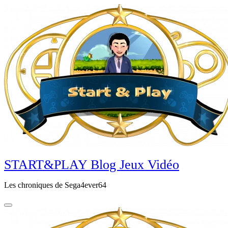
Aller
au
contenu
principal
START&PLAY Blog Jeux Vidéo
Les chroniques de Sega4ever64