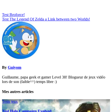
Navigation
Test Broforce!
Test The Legend Of Zelda a Link between two Worlds!
de
l’article
By
Guiyom
Guillaume, papa geek et gamer Level 38! Blogueur de jeux vidéo
lors de son (faible^^) temps libre :)
Mes autres articles
Tests jeux
Test Halo Campaign Evolved