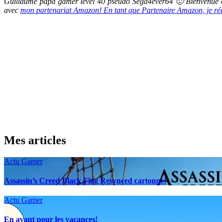
Guillaume papa gamer level 40 pseudo Sega4ever64 🙂 Bienvenue et
avec
mon partenariat Amazon! En tant que Partenaire Amazon, je réali
Mes articles
Actu Gamer
Assassin’s Creed Black Flag Resynced cartonne!
Actu Gamer
En avant pour les vacances!