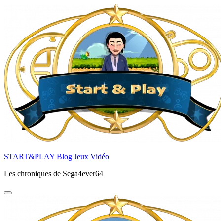
Aller
au
contenu
principal
START&PLAY Blog Jeux Vidéo
Les chroniques de Sega4ever64