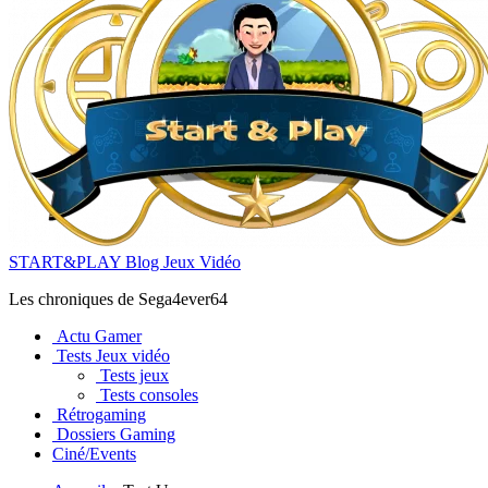
START&PLAY Blog Jeux Vidéo
Les chroniques de Sega4ever64
Actu Gamer
Tests Jeux vidéo
Tests jeux
Tests consoles
Rétrogaming
Dossiers Gaming
Ciné/Events