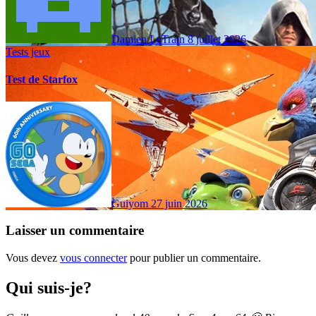
Damien LeTrain
8 juillet 2026
Tests jeux
Test de Starfox
Guiyom
27 juin 2026
Laisser un commentaire
Vous devez
vous connecter
pour publier un commentaire.
Qui suis-je?