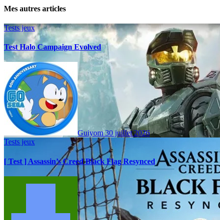
Mes autres articles
Tests jeux
Test Halo Campaign Evolved
Guiyom
30 juillet 2026
Tests jeux
[ Test ] Assassin’s Creed Black Flag Resynced