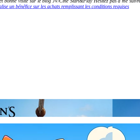
 bonne visite sur le blog JV/Ciné Start&Play Hésitez pas à me suiv
se un bénéfice sur les achats remplissant les conditions requises