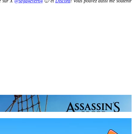
re sur X
@sega4ever64
🙂 et
Discord
! Vous pouvez aussi me soutenir