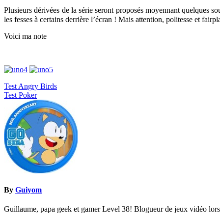
Plusieurs dérivées de la série seront proposés moyennant quelques so
les fesses à certains derrière l’écran ! Mais attention, politesse et fai
Voici ma note
Navigation
Test Angry Birds
Test Poker
de
l’article
By
Guiyom
Guillaume, papa geek et gamer Level 38! Blogueur de jeux vidéo lors d