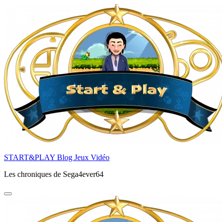
Aller
au
contenu
principal
START&PLAY Blog Jeux Vidéo
Les chroniques de Sega4ever64