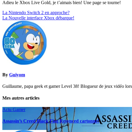
Adieu le Xbox Live Gold, je t’aimais bien! Une page se tourne!
Navigation
La Nintendo Switch 2 en approche?
La Nouvelle interface Xbox débarque!
de
l’article
By
Guiyom
Guillaume, papa geek et gamer Level 38! Blogueur de jeux vidéo lors d
Mes autres articles
Actu Gamer
Assassin’s Creed Black Flag Resynced cartonne!