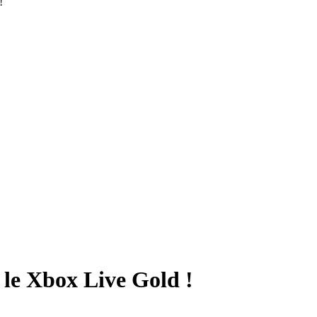
!
le Xbox Live Gold !