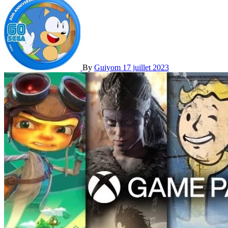
By
Guiyom
17 juillet 2023