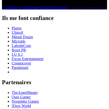
[ Critique ] Spiderman Brand New Day
Ils me font confiance
Plaion
Ubisoft
Minuit Douze
Microids
LaboiteCom
Reset PR
LU 6.1
Focus Entertainment
Cosmocover
Paramount
Partenaires
TheAngelMaster
Ours Gamer
Noopinho Games
Xbox World