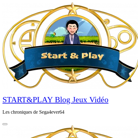
Aller
au
contenu
principal
START&PLAY Blog Jeux Vidéo
Les chroniques de Sega4ever64