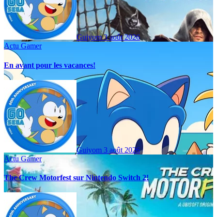
Guiyom
3 août 2026
Actu Gamer
En avant pour les vacances!
Guiyom
3 août 2026
Actu Gamer
The Crew Motorfest sur Nintendo Switch 2!