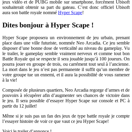
jeux vidéo et de PUBG mobile sur smartphone, forcément Ubisoft
souhaiterait obtenir sa part du gateau. C’est donc officiel Ubisoft
aura son battle royale nommé
Hyper Scape
!
Dites bonjour à Hyper Scape !
Hyper Scape proposera un environnement de jeu urbain, prenant
place dans une ville futuriste, nommée Neo Arcadia. Ce jeu semble
disposer d’une bonne dose de verticalité au niveau du gameplay. Vu
le trailer, le gameplay semble vraiment nerveux et comme tout bon
Battle Royale qui se respecte il sera jouable jusqu’à 100 joueurs. On
pourra jouer en groupe de trois, ou carrément tout seul à l’ancienne.
La mort dans le jeu n’est pas permanente il suffit qu’un membre de
votre groupe tue un ennemi, et il aura la possibilité de vous ramener
à la vie!
Composée de plusieurs quartiers, Neo Arcadia regorge d’armes et de
pouvoirs à récupérer afin d’augmenter ses chances de victoire dans
le jeu. Il sera possible d’essayer Hyper Scape sur console et PC à
partir du 12 juillet!
Même si je suis pas un fan des jeux de type battle royale je compte
l’essayer histoire de voir ce que vaut ce jeu Hyper Scape!
Voici le trailer d’annonce !