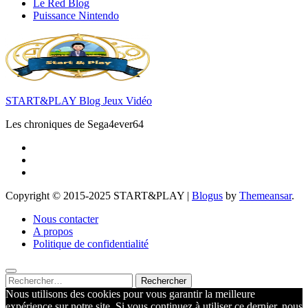
Le Red Blog
Puissance Nintendo
START&PLAY Blog Jeux Vidéo
Les chroniques de Sega4ever64
Copyright © 2015-2025 START&PLAY
|
Blogus
by
Themeansar
.
Nous contacter
A propos
Politique de confidentialité
Rechercher :
Nous utilisons des cookies pour vous garantir la meilleure
expérience sur notre site. Si vous continuez à utiliser ce dernier, nous