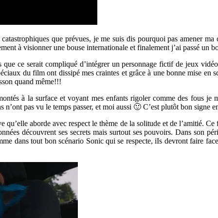
ns catastrophiques que prévues, je me suis dis pourquoi pas amener ma
ment à visionner une bouse internationale et finalement j’ai passé un 
is que ce serait compliqué d’intégrer un personnage fictif de jeux vidéo
spéciaux du film ont dissipé mes craintes et grâce à une bonne mise en
risson quand même!!!
ntés à la surface et voyant mes enfants rigoler comme des fous je me 
s n’ont pas vu le temps passer, et moi aussi 🙂 C’est plutôt bon signe e
uve qu’elle aborde avec respect le thème de la solitude et de l’amitié. Ce
nnées découvrent ses secrets mais surtout ses pouvoirs. Dans son péri
omme dans tout bon scénario Sonic qui se respecte, iIs devront faire f