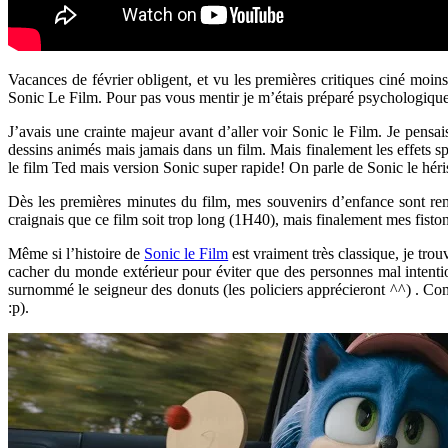
Vacances de février obligent, et vu les premières critiques ciné moi
Sonic Le Film. Pour pas vous mentir je m’étais préparé psychologique
J’avais une crainte majeur avant d’aller voir Sonic le Film. Je pensa
dessins animés mais jamais dans un film. Mais finalement les effets 
le film Ted mais version Sonic super rapide! On parle de Sonic le hé
Dès les premières minutes du film, mes souvenirs d’enfance sont remo
craignais que ce film soit trop long (1H40), mais finalement mes fiston
Même si l’histoire de
Sonic le Film
est vraiment très classique, je tro
cacher du monde extérieur pour éviter que des personnes mal intentio
surnommé le seigneur des donuts (les policiers apprécieront ^^) . C
:p).