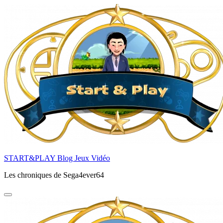
Aller
au
contenu
principal
START&PLAY Blog Jeux Vidéo
Les chroniques de Sega4ever64