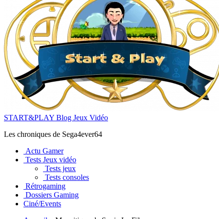
START&PLAY Blog Jeux Vidéo
Les chroniques de Sega4ever64
Actu Gamer
Tests Jeux vidéo
Tests jeux
Tests consoles
Rétrogaming
Dossiers Gaming
Ciné/Events