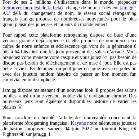
Fort de ses 2 millions d’utilisateurs dans le monde, piepacker
(
retrouver mon test de la beta
) change de nom, et devient
jam.gg
!
AU delà du changement de nom, le réseau social rétrogaming
français jam.gg propose de nombreuses nouveautés pour le plus
grand plaisir des joueuses et joueurs du monde entier!
Pour rappel cette plateforme retrogaming dispose de base d’une
version gratuite déjà copieuse et elle propose de nombreux jeux
cultes de notre enfance et adolescence qui vont de la génération 8
bits à 64 bits ainsi que les jeux provenant des salles d’arcade. Vous
branchez votre manette votre casque et vous jouez ^^, pas besoin de
disque pas besoin de téléchargement et de mise à jour. Elle est pas
belle la vie? Evidemment on peut jouer en ligne avec ses potes ou
avec des joueurs random histoire de passer un bon moment fun
convivial en tout simplicité.
Jam.gg dispose maintenant d’un nouveau look, il propose des salons
publics, ainsi qu’une version mobile via le navigateur chrome. Des
nouveaux jeux sont également disponibles histoire de varier les
plaisirs 🙂
Pour conclure en beauté l’article des nouveautés concernant la
plateforme rétrogaming française ,
Kayane
notre talentueuse joueuse
de baston, proposera samedi 04 juin 2022 un tournoi King Of
Fighters 98 sur jam.gg !