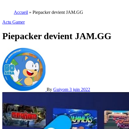
Accueil
»
Piepacker devient JAM.GG
Actu Gamer
Piepacker devient JAM.GG
By
Guiyom
3 juin 2022