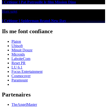
[ Critique ] Pat Patrouille le film Mission Dino
Hors sujet
[ Critique ] Spiderman Brand New Day
Ils me font confiance
Plaion
Ubisoft
Minuit Douze
Microids
LaboiteCom
Reset PR
LU 6.1
Focus Entertainment
Cosmocover
Paramount
Partenaires
TheAngelMaster