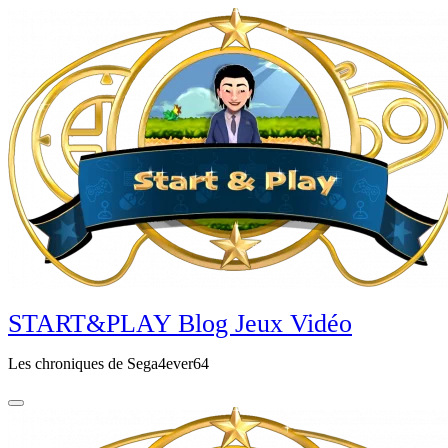
Aller
au
contenu
principal
START&PLAY Blog Jeux Vidéo
Les chroniques de Sega4ever64