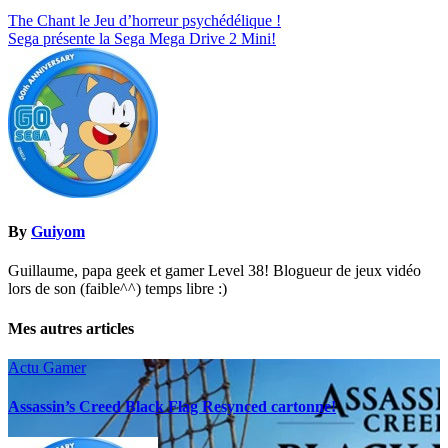
Navigation
The Chant le Jeu d’horreur psychédélique !
Sega présente la Sega Mega Drive 2 Mini!
de
l’article
By
Guiyom
Guillaume, papa geek et gamer Level 38! Blogueur de jeux vidéo
lors de son (faible^^) temps libre :)
Mes autres articles
Actu Gamer
Assassin’s Creed Black Flag Resynced cartonne!