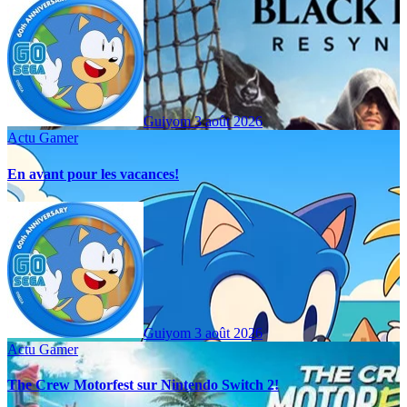
Guiyom
3 août 2026
Actu Gamer
En avant pour les vacances!
Guiyom
3 août 2026
Actu Gamer
The Crew Motorfest sur Nintendo Switch 2!