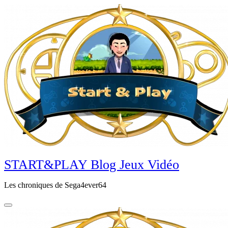
Aller
au
contenu
principal
START&PLAY Blog Jeux Vidéo
Les chroniques de Sega4ever64