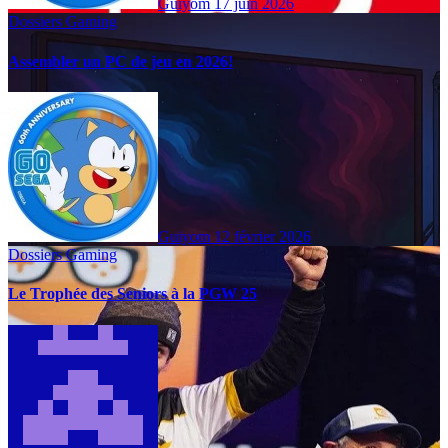
Guiyom
17 juin 2026
Dossiers Gaming
Assembler un PC de jeu en 2026!
Guiyom
12 février 2026
Dossiers Gaming
Le Trophée des Seniors à la PGW 25