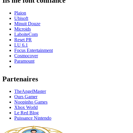
Ils me font confiance
Plaion
Ubisoft
Minuit Douze
Microids
LaboiteCom
Reset PR
LU 6.1
Focus Entertainment
Cosmocover
Paramount
Partenaires
TheAngelMaster
Ours Gamer
Noopinho Games
Xbox World
Le Red Blog
Puissance Nintendo