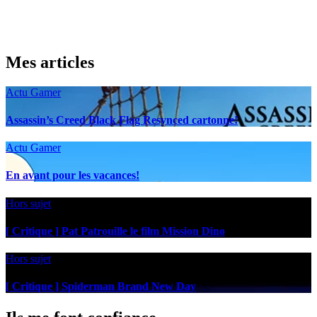
Mes articles
Actu Gamer
Assassin’s Creed Black Flag Resynced cartonne!
Actu Gamer
En avant pour les vacances!
Hors sujet
[ Critique ] Pat Patrouille le film Mission Dino
Hors sujet
[ Critique ] Spiderman Brand New Day