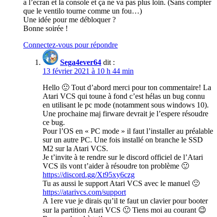
a l’ecran et la console et ça ne va pas plus loin. (Sans compter
que le ventilo tourne comme un fou…)
Une idée pour me débloquer ?
Bonne soirée !
Connectez-vous pour répondre
Sega4ever64
dit :
13 février 2021 à 10 h 44 min
Hello 🙂 Tout d’abord merci pour ton commentaire! La
Atari VCS qui toune à fond c’est hélas un bug connu
en utilisant le pc mode (notamment sous windows 10).
Une prochaine maj firware devrait je l’espere résoudre
ce bug.
Pour l’OS en « PC mode » il faut l’installer au préalable
sur un autre PC. Une fois installé on branche le SSD
M2 sur la Atari VCS.
Je t’invite à te rendre sur le discord officiel de l’Atari
VCS ils vont t’aider à résoudre ton problème 🙂
https://discord.gg/Xt95xy6czg
Tu as aussi le support Atari VCS avec le manuel 🙂
https://atarivcs.com/support
A 1ere vue je dirais qu’il te faut un clavier pour booter
sur la partition Atari VCS 🙂 Tiens moi au courant 😉