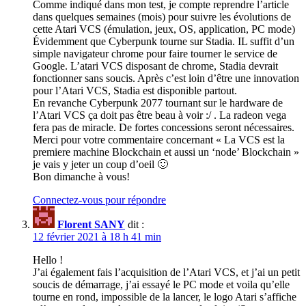
Comme indiqué dans mon test, je compte reprendre l’article
dans quelques semaines (mois) pour suivre les évolutions de
cette Atari VCS (émulation, jeux, OS, application, PC mode)
Évidemment que Cyberpunk tourne sur Stadia. IL suffit d’un
simple navigateur chrome pour faire tourner le service de
Google. L’atari VCS disposant de chrome, Stadia devrait
fonctionner sans soucis. Après c’est loin d’être une innovation
pour l’Atari VCS, Stadia est disponible partout.
En revanche Cyberpunk 2077 tournant sur le hardware de
l’Atari VCS ça doit pas être beau à voir :/ . La radeon vega
fera pas de miracle. De fortes concessions seront nécessaires.
Merci pour votre commentaire concernant « La VCS est la
premiere machine Blockchain et aussi un ‘node’ Blockchain »
je vais y jeter un coup d’oeil 🙂
Bon dimanche à vous!
Connectez-vous pour répondre
Florent SANY
dit :
12 février 2021 à 18 h 41 min
Hello !
J’ai également fais l’acquisition de l’Atari VCS, et j’ai un petit
soucis de démarrage, j’ai essayé le PC mode et voila qu’elle
tourne en rond, impossible de la lancer, le logo Atari s’affiche