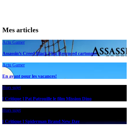
Mes articles
Actu Gamer
Assassin’s Creed Black Flag Resynced cartonne!
Actu Gamer
En avant pour les vacances!
Hors sujet
[ Critique ] Pat Patrouille le film Mission Dino
Hors sujet
[ Critique ] Spiderman Brand New Day