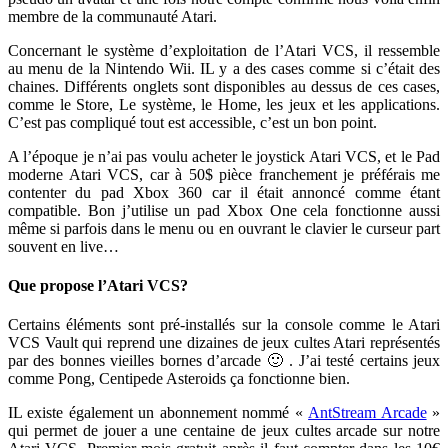
membre de la communauté Atari.
Concernant le système d’exploitation de l’Atari VCS, il ressemble
au menu de la Nintendo Wii. IL y a des cases comme si c’était des
chaines. Différents onglets sont disponibles au dessus de ces cases,
comme le Store, Le système, le Home, les jeux et les applications.
C’est pas compliqué tout est accessible, c’est un bon point.
A l’époque je n’ai pas voulu acheter le joystick Atari VCS, et le Pad
moderne Atari VCS, car à 50$ pièce franchement je préférais me
contenter du pad Xbox 360 car il était annoncé comme étant
compatible. Bon j’utilise un pad Xbox One cela fonctionne aussi
même si parfois dans le menu ou en ouvrant le clavier le curseur part
souvent en live…
Que propose l’Atari VCS?
Certains éléments sont pré-installés sur la console comme le Atari
VCS Vault qui reprend une dizaines de jeux cultes Atari représentés
par des bonnes vieilles bornes d’arcade 🙂 . J’ai testé certains jeux
comme Pong, Centipede Asteroids ça fonctionne bien.
IL existe également un abonnement nommé «
AntStream Arcade
»
qui permet de jouer a une centaine de jeux cultes arcade sur notre