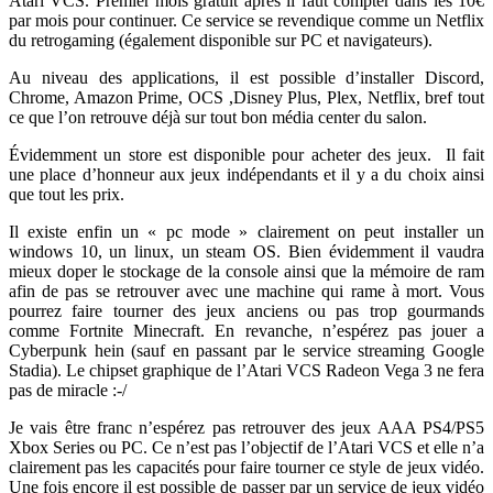
Atari VCS. Premier mois gratuit après il faut compter dans les 10€
par mois pour continuer. Ce service se revendique comme un Netflix
du retrogaming (également disponible sur PC et navigateurs).
Au niveau des applications, il est possible d’installer Discord,
Chrome, Amazon Prime, OCS ,Disney Plus, Plex, Netflix, bref tout
ce que l’on retrouve déjà sur tout bon média center du salon.
Évidemment un store est disponible pour acheter des jeux. Il fait
une place d’honneur aux jeux indépendants et il y a du choix ainsi
que tout les prix.
Il existe enfin un « pc mode » clairement on peut installer un
windows 10, un linux, un steam OS. Bien évidemment il vaudra
mieux doper le stockage de la console ainsi que la mémoire de ram
afin de pas se retrouver avec une machine qui rame à mort. Vous
pourrez faire tourner des jeux anciens ou pas trop gourmands
comme Fortnite Minecraft. En revanche, n’espérez pas jouer a
Cyberpunk hein (sauf en passant par le service streaming Google
Stadia). Le chipset graphique de l’Atari VCS Radeon Vega 3 ne fera
pas de miracle :-/
Je vais être franc n’espérez pas retrouver des jeux AAA PS4/PS5
Xbox Series ou PC. Ce n’est pas l’objectif de l’Atari VCS et elle n’a
clairement pas les capacités pour faire tourner ce style de jeux vidéo.
Une fois encore il est possible de passer par un service de jeux vidéo