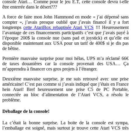
console Atari… Comme pour le jeu E.T, cette console devra t-elle
être enterrée dans le désert???
A force de faire mon John Hammond en mode « j’ai dépensé sans
compter », j’avais presque oublié que j’avais financé il y a fort
longtemps
cette AtariBox rebaptisée Atari VCS
!!! Heureusement
l’avantage de ces financements participatifs c’est que j’avais payé à
l’époque 200$ la console nue (sans pad et joystick) et qu’elle est
disponible maintenant aux USA pour un tarif de 400$ si je dis pas
de bêtise.
Première mauvaise surprise pour moi hélas, UPS m’a réclamé 66€
de taxes douanières car la console provenait des USA… Ça
m’apprendra à financer ces gros projets à l’étranger.
Deuxième mauvaise surprise, je me suis retrouvé avec une prise
américaine! C’est pas comme si j’avais indiqué que j’étais en France
hein Atari! Bref heureusement une prise C5 de PC Portable,
connectée au bloc d’alimentation de l’Atari VCS, a résolu le
problème.
Déballage de la console!
La c’était la bonne surprise. La boite de la console est sympa,
l’emballage est soigné, mais surtout je trouve cette Atari VCS très