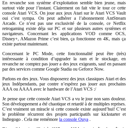
En revanche son système d’exploitation semble bien jeune, mais
surtout vide pour l’instant. Clairement on fait vite le tour ce cette
console Atari VCS. On joue aux jeux Atari sur le Atari VCS Vault
oui c’est sympa. On peut adhérer a l’abonnement AntStream
Arcade. Ce n’est pas une exclusivité de la console, ce Netflix
retrogaming existe déja sur PC et sur plusieurs autres systèmes et
navigateurs. Concernant les applications VOD comme OCS,
Disney+, AMazon Prime c’est bien, ça fonctionne en 4K, mais ça
existe partout maintenant.
Concernant le PC Mode, cette fonctionnalité peut être (très)
intéressante à condition d’upgrader la ram et le stockage, en
revanche ne comptez pas jouer a des jeux exigeants, sauf en passant
par des services comme Google Stadia ou Geforce Now.
Parlons en des jeux. Vous disposerez des jeux classiques Atari et des
jeux Indépendants, par contre n’espérez pas jouer aux prochains
AAA ou AAAA avec le hardware de l’Atari VCS :/
Je pense que cette console Atari VCS a vu le jour non sans douleur.
Son développement a été chaotique et retardé à de multiples reprises.
C’est vraiment un miracle si cette console existe aujourd’hui! C’est
le problème récurrent des projets participatifs sur kickstarter et
Indiegogo . Cela me remémore
la console Ouya
.