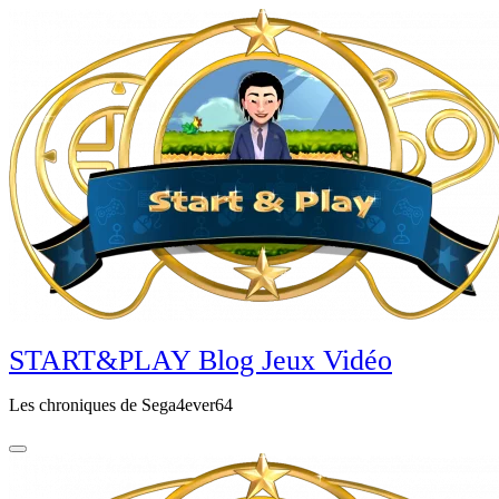
Aller
au
contenu
principal
START&PLAY Blog Jeux Vidéo
Les chroniques de Sega4ever64