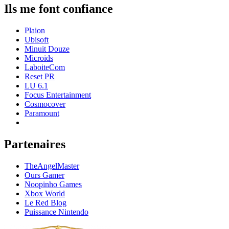
Ils me font confiance
Plaion
Ubisoft
Minuit Douze
Microids
LaboiteCom
Reset PR
LU 6.1
Focus Entertainment
Cosmocover
Paramount
Partenaires
TheAngelMaster
Ours Gamer
Noopinho Games
Xbox World
Le Red Blog
Puissance Nintendo