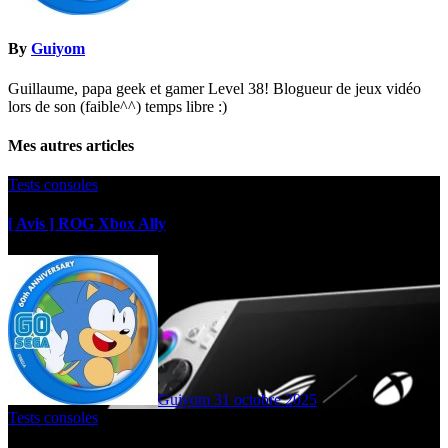
By
Guiyom
Guillaume, papa geek et gamer Level 38! Blogueur de jeux vidéo
lors de son (faible^^) temps libre :)
Mes autres articles
Tests consoles
[ Avis ] ROG Xbox Ally
Guiyom
31 octobre 2025
Tests consoles